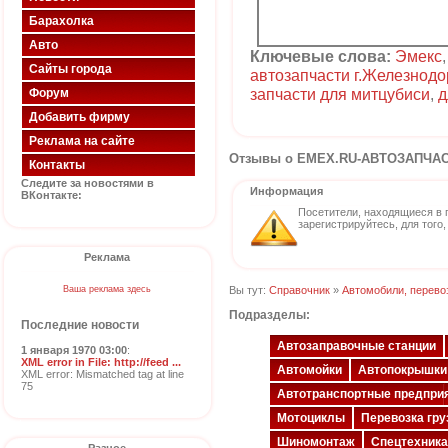
Барахолка
Авто
Ключевые слова:
Эмекс
Сайты города
автозапчасти г.Железнод
запчасти для митцубиси
,
д
Форум
Добавить фирму
Реклама на сайте
Отзывы о EMEX.RU-АВТОЗАПЧАСТ
Контакты
Следите за новостями в
Информация
ВКонтакте:
Посетители, находящиеся в 
зарегистрируйтесь, для того
Реклама
Вы тут:
Справочник
»
Автомобили, перево
Ваша реклама здесь
Подразделы:
Последние новости
Автозаправочные станции
1 января 1970 03:00
:
XML error in File: http://feed ...
Автомойки
Автопокрышки
XML error: Mismatched tag at line
75
Автотранспортные предпри
Мотоциклы
Перевозка гру
Шиномонтаж
Спецтехника