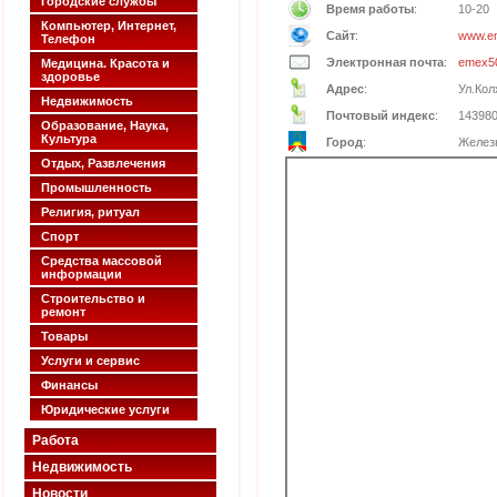
Городские службы
Время работы
:
10-20
Компьютер, Интернет,
Сайт
:
www.e
Телефон
Электронная почта
:
emex5
Медицина. Красота и
здоровье
Адрес
:
Ул.Кол
Недвижимость
Почтовый индекс
:
14398
Образование, Наука,
Культура
Город
:
Желез
Отдых, Развлечения
Промышленность
Религия, ритуал
Спорт
Средства массовой
информации
Строительство и
ремонт
Товары
Услуги и сервис
Финансы
Юридические услуги
Работа
Недвижимость
Новости