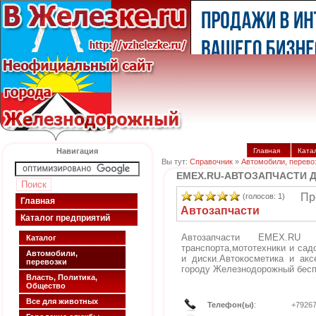
Навигация
Главная
Ката
Вы тут:
Справочник
»
Автомобили, перево
EMEX.RU-АВТОЗАПЧАСТИ 
Пр
(голосов: 1)
Главная
Автозапчасти
Каталог предприятий
Автозапчасти EMEX.RU д
Каталог
транспорта,мототехники и сад
Автомобили,
и диски.Автокосметика и акс
перевозки
городу Железнодорожный бесп
Власть, Политика,
Общество
Все для животных
Телефон(ы)
:
+7926