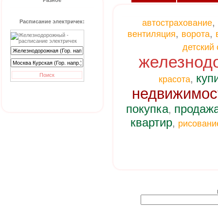
Разное
автострахование
Расписание электричек:
,
,
вентиляция
ворота
детский
железнод
куп
,
красота
недвижимос
покупка
продаж
,
квартир
,
рисовани