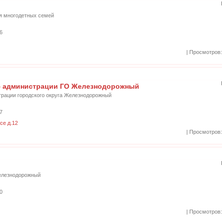
я многодетных семей
6
| Просмотров:
ю администрации ГО Железнодорожный
рации городского округа Железнодорожный
7
се д.12
| Просмотров:
Железнодорожный
0
| Просмотров: