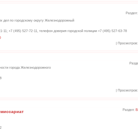
Раздел
их дел по городскому округу Железнодорожный
-21-11; +7 (495) 527-72-11, телефон доверия городской полиции +7 (495) 527-63-78
0
| Просмотров:
Разд
ности города Железнодорожного
8
| Просмотров:
Раздел:
В
миссариат
й
2