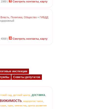
 1980 |
Смотреть контакты, карту
:
Власть, Политика, Общество
»
ГИБДД
знодорожный
 4068 |
Смотреть контакты, карту
логовые инспекции
службы
Советы депутатов
доставка
,
,
,
етский сад
детский центр
вижимость
,
,
недорогое такси
,
,
,
,
суши
туры
химчистка
центр развития