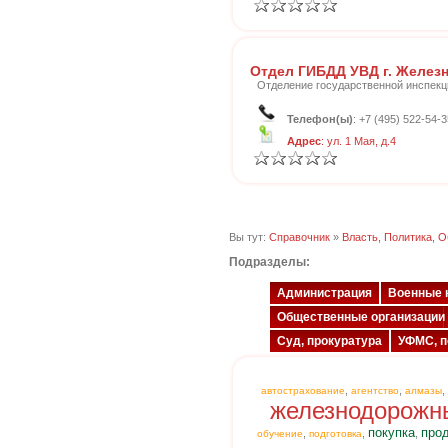
Отдел ГИБДД УВД г. Желе
Отделение государственной инспекц
Телефон(ы)
: +7 (495) 522-54-3
Адрес
: ул. 1 Мая, д.4
Вы тут:
Справочник
»
Власть, Политика, 
Подразделы:
Администрация
Военные 
Общественные организации
Суд, прокуратура
УФМС, п
,
,
,
автострахование
агентство
алмазы
железнодорожн
покупка
про
,
,
,
обучение
подготовка