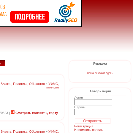
ы
Реклама
Ваша реклама здесь
:
Власть, Политика, Общество
»
УФМС,
полиция
.
Авторизация
Логин
Пароль
70623 |
Смотреть контакты, карту
Регистрация
Напомнить пароль
:
Власть, Политика, Общество
»
УФМС,