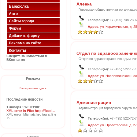
Аленка
Барахолка
Городская общественная организаци
Авто
Телефон(ы)
: +7 (495) 748-23-6
Сайты города
Адрес
: ул. Керамическая, д. 28
Форум
Добавить фирму
Реклама на сайте
Контакты
Отдел по здравоохранени
Следите за новостями в
Отдел по здравоохранению админист
ВКонтакте:
Телефон(ы)
: +7 (495) 522-17-1
Адрес
: ул. Носовихинское шос
Реклама
Ваша реклама здесь
Последние новости
Администрация
1 января 1970 03:00
:
Администрация городского округа 
XML error in File: http://feed ...
XML error: Mismatched tag at line
75
Телефон(ы)
: +7 (495) 522-72-7
Адрес
: ул. Пролетарская, д. 27