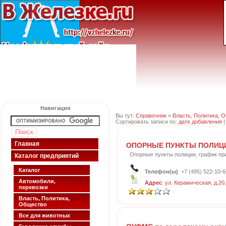
Навигация
Вы тут:
Справочник
»
Власть, Политика, 
Сортировать записи по:
дате добавления
Главная
ОПОРНЫЕ ПУНКТЫ ПОЛИЦ
Опорные пункты полиции, график пр
Каталог предприятий
Каталог
Телефон(ы)
: +7 (495) 522-10-6
Автомобили,
Адрес
: ул. Керамическая, д.20,
перевозки
Власть, Политика,
Общество
Все для животных