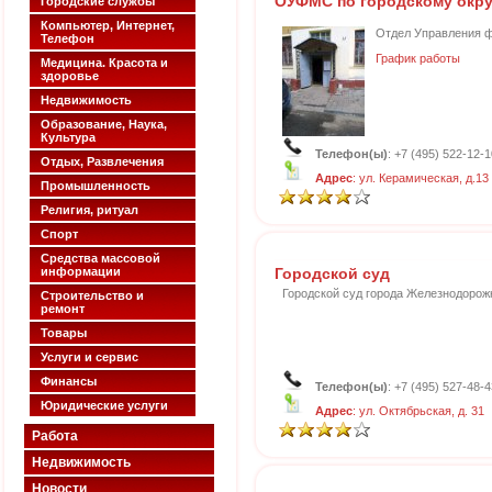
ОУФМС по городскому окр
Городские службы
Компьютер, Интернет,
Отдел Управления ф
Телефон
График работы
Медицина. Красота и
здоровье
Недвижимость
Образование, Наука,
Культура
Телефон(ы)
: +7 (495) 522-12-
Отдых, Развлечения
Адрес
: ул. Керамическая, д.13
Промышленность
Религия, ритуал
Спорт
Средства массовой
информации
Городской суд
Городской суд города Железнодорож
Строительство и
ремонт
Товары
Услуги и сервис
Финансы
Телефон(ы)
: +7 (495) 527-48-4
Юридические услуги
Адрес
: ул. Октябрьская, д. 31
Работа
Недвижимость
Новости