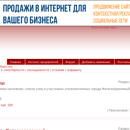
Ваша реклама здесь
Главная
Каталог предприятий
Форум
Добавить компанию
Контакт
Общество
|
популярности
|
посещаемости
|
отзывам
|
алфавиту
Раздел
ИИ
иема населения, список улиц и участковых уполномоченных города Железнодорожный
6
 каб. 206
| Просмотров: 
Раздел