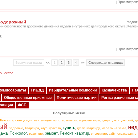
| Просмотров:
знодорожный
Раздел
ии безопасности дорожного движения отдела внутренних дел городского округа Желе
5
| Просмотров:
Вернуться назад
<<
1
2
3
4
>>
Следующая страница
Общество
комиссариаты
ГИБДД
Избирательные комиссии
Казначейства
На
Общественные приемные
Политические партии
Регистрационные 
олиция
ФСБ
Популярные метки
,
,
,
,
,
,
,
,
Бухгалтерские услуги
вентиляция
ворота
вывески
горящие туры
двери
дети
детский
д
ый
нед
купить
,
,
,
,
,
,
,
,
здоровье
Квартира
клуб
красота
куплю квартиру
мебель на заказ
дажа
Психолог
ремонт
Ремонт квартир
,
,
,
,
,
,
,
развитие
рисование
сайт
страхование