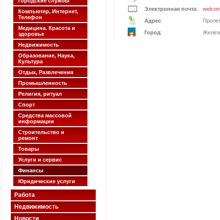
Городские службы
Электронная почта
:
welcom
Компьютер, Интернет,
Телефон
Адрес
:
Пролет
Медицина. Красота и
Город
:
Желез
здоровье
Недвижимость
Образование, Наука,
Культура
Отдых, Развлечения
Промышленность
Религия, ритуал
Спорт
Средства массовой
информации
Строительство и
ремонт
Товары
Услуги и сервис
Финансы
Юридические услуги
Работа
Недвижимость
Новости