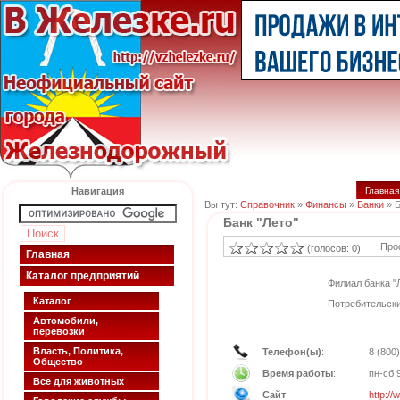
Навигация
Главная
Вы тут:
Справочник
»
Финансы
»
Банки
» Б
Банк "Лето"
Про
(голосов: 0)
Главная
Каталог предприятий
Филиал банка "
Каталог
Потребительски
Автомобили,
перевозки
Власть, Политика,
Телефон(ы)
:
8 (800
Общество
Время работы
:
пн-сб 
Все для животных
Сайт
:
http://