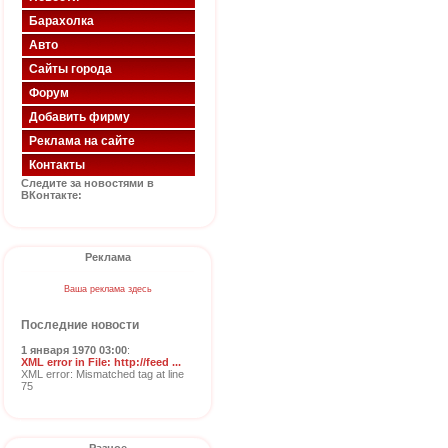
Барахолка
Авто
Сайты города
Форум
Добавить фирму
Реклама на сайте
Контакты
Следите за новостями в
ВКонтакте:
Реклама
Ваша реклама здесь
Последние новости
1 января 1970 03:00
:
XML error in File: http://feed ...
XML error: Mismatched tag at line
75