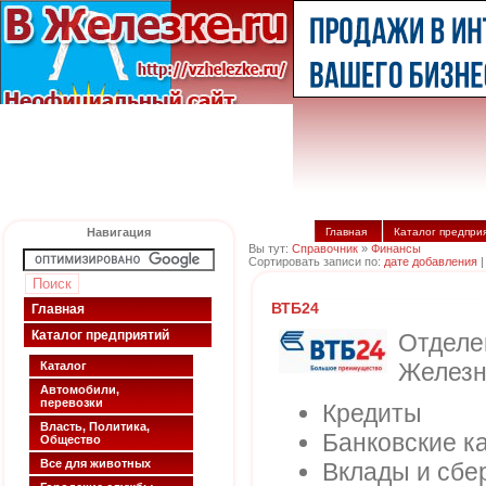
Навигация
Главная
Каталог предпри
Вы тут:
Справочник
»
Финансы
Сортировать записи по:
дате добавления
ВТБ24
Главная
Каталог предприятий
Отдел
Железн
Каталог
Автомобили,
перевозки
Кредиты
Власть, Политика,
Банковские к
Общество
Все для животных
Вклады и сбе