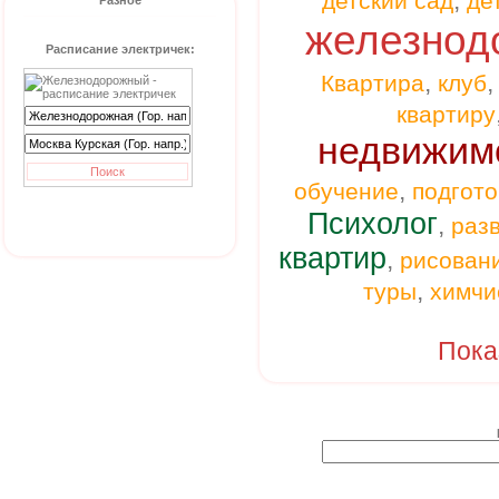
,
детский сад
де
Разное
железнод
Расписание электричек:
,
Квартира
клуб
квартиру
недвижим
,
обучение
подгото
Психолог
,
раз
квартир
,
рисован
,
туры
химчи
Пока