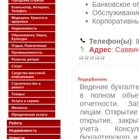
Городские службы
Банковское о
Компьютер, Интернет,
Обслуживание
Телефон
Медицина. Красота и
Корпоративн
здоровье
Недвижимость
Образование, Наука,
Культура
Телефон(ы)
: 
Отдых, Развлечения
Адрес
: Саввин
Промышленность
Религия, ритуал
Спорт
Средства массовой
информации
ЛидерБаланс
Строительство и
Ведение бухгалте
ремонт
в полном объе
Товары
Услуги и сервис
отчетности. З
Финансы
лицам. Открытие 
Юридические услуги
открытие, закр
Работа
учета. Консу
Недвижимость
бухгалтерского и
Новости