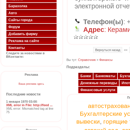
электронной отче
Барахолка
Авто
Сайты города
Телефон(ы)
: 
Форум
Адрес
: Керами
Добавить фирму
Реклама на сайте
Контакты
Вернуться назад
<<
Следите за новостями в
ВКонтакте:
Вы тут:
Справочник
»
Финансы
Подразделы:
Реклама
Банки
Банкоматы
Бухга
Денежные переводы
Ипот
Ваша реклама здесь
Финансовые услуги
Последние новости
П
1 января 1970 03:00
:
автострахова
XML error in File: http://feed ...
XML error: Mismatched tag at line
75
Бухгалтерские у
,
вывески
горящие 