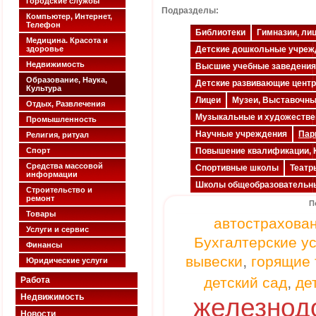
Городские службы
Подразделы:
Компьютер, Интернет,
Телефон
Библиотеки
Гимназии, ли
Медицина. Красота и
здоровье
Детские дошкольные учреж
Недвижимость
Высшие учебные заведения
Образование, Наука,
Детские развивающие цент
Культура
Лицеи
Музеи, Выставочны
Отдых, Развлечения
Музыкальные и художеств
Промышленность
Научные учреждения
Пар
Религия, ритуал
Спорт
Повышение квалификации, 
Средства массовой
Спортивные школы
Театр
информации
Школы общеобразовательн
Строительство и
ремонт
П
Товары
автострахова
Услуги и сервис
Бухгалтерские у
Финансы
,
вывески
горящие 
Юридические услуги
,
детский сад
де
Работа
Недвижимость
железнод
Новости