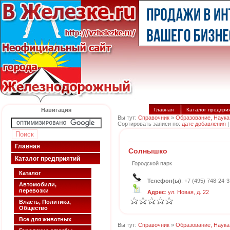
Навигация
Главная
Каталог предпри
Вы тут:
Справочник
»
Образование, Наука
Сортировать записи по:
дате добавления
Главная
Солнышко
Каталог предприятий
Городской парк
Каталог
Телефон(ы)
: +7 (495) 748-24-3
Автомобили,
перевозки
Адрес
: ул. Новая, д. 22
Власть, Политика,
Общество
Все для животных
Вы тут:
Справочник
»
Образование, Наука