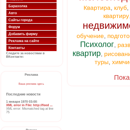
,
Барахолка
Квартира
клуб
Авто
квартиру
Сайты города
недвижим
Форум
Добавить фирму
,
обучение
подгото
Реклама на сайте
Психолог
,
раз
Контакты
квартир
,
рисован
Следите за новостями в
ВКонтакте:
,
туры
химчи
Реклама
Пока
Ваша реклама здесь
Последние новости
1 января 1970 03:00
:
XML error in File: http://feed ...
XML error: Mismatched tag at line
75