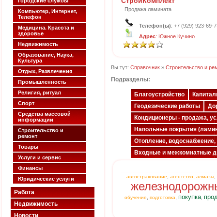
СтройКомплект
Городские службы
Продажа ламината
Компьютер, Интернет,
Телефон
Телефон(ы)
: +7 (929) 923-69-7
Медицина. Красота и
здоровье
Адрес
: Южное Кучино
Недвижимость
Образование, Наука,
Культура
Вы тут:
Справочник
»
Строительство и ре
Отдых, Развлечения
Подразделы:
Промышленность
Религия, ритуал
Благоустройство
Капитал
Спорт
Геодезические работы
До
Средства массовой
Кондиционеры - продажа, ус
информации
Напольные покрытия (ламин
Строительство и
ремонт
Отопление, водоснабжение,
Товары
Входные и межкомнатные д
Услуги и сервис
Финансы
,
,
,
автострахование
агентство
алмазы
Юридические услуги
железнодорожн
Работа
покупка
про
,
,
,
обучение
подготовка
Недвижимость
Новости