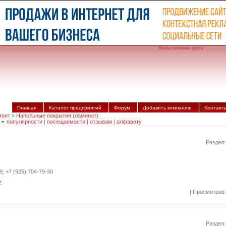
Ваша реклама здесь
Главная
Каталог предприятий
Форум
Добавить компанию
Контакт
монт
»
Напольные покрытия (ламинат)
|
популярности
|
посещаемости
|
отзывам
|
алфавиту
Раздел
9; +7 (925) 704-79-30
2
| Просмотров:
Раздел