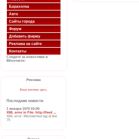
Барахолка
Авто
Сайты города
Форум
Добавить фирму
Реклама на сайте
Контакты
Следите за новостями в
ВКонтакте:
Реклама
Ваша реклама здесь
Последние новости
1 января 1970 03:00
:
XML error in File: http://feed ...
XML error: Mismatched tag at line
75