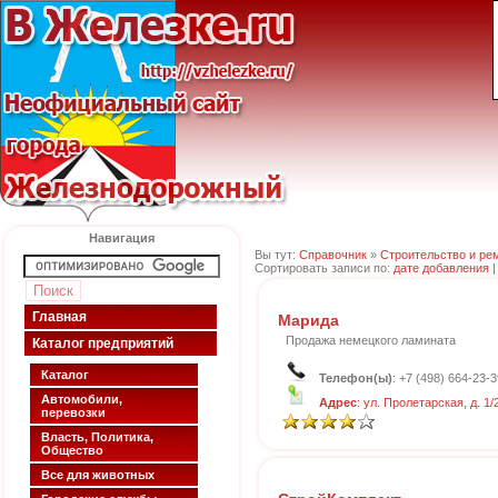
Навигация
Вы тут:
Справочник
»
Строительство и ре
Сортировать записи по:
дате добавления
Главная
Марида
Продажа немецкого ламината
Каталог предприятий
Каталог
Телефон(ы)
: +7 (498) 664-23-3
Автомобили,
Адрес
: ул. Пролетарская, д. 1/
перевозки
Власть, Политика,
Общество
Все для животных