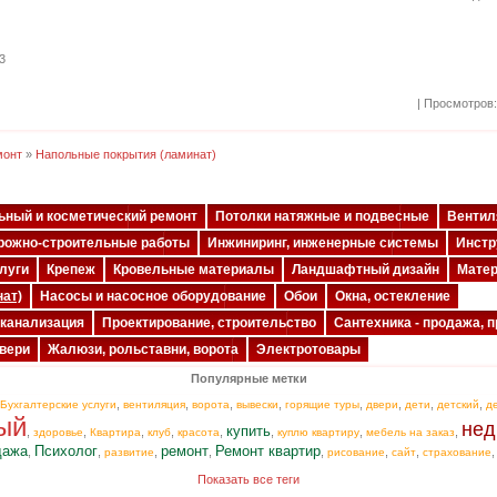
3
| Просмотров:
монт
»
Напольные покрытия (ламинат)
ьный и косметический ремонт
Потолки натяжные и подвесные
Вентил
рожно-строительные работы
Инжиниринг, инженерные системы
Инст
луги
Крепеж
Кровельные материалы
Ландшафтный дизайн
Матер
ат)
Насосы и насосное оборудование
Обои
Окна, остекление
 канализация
Проектирование, строительство
Сантехника - продажа, п
вери
Жалюзи, рольставни, ворота
Электротовары
Популярные метки
,
,
,
,
,
,
,
,
Бухгалтерские услуги
вентиляция
ворота
вывески
горящие туры
двери
дети
детский
д
ый
нед
купить
,
,
,
,
,
,
,
,
здоровье
Квартира
клуб
красота
куплю квартиру
мебель на заказ
дажа
Психолог
ремонт
Ремонт квартир
,
,
,
,
,
,
,
развитие
рисование
сайт
страхование
Показать все теги