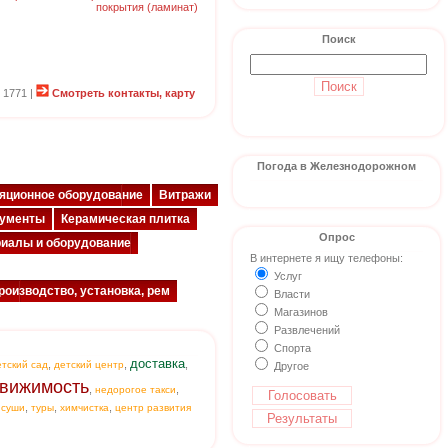
покрытия (ламинат)
Поиск
 1771 |
Смотреть контакты, карту
Погода в Железнодорожном
яционное оборудование
Витражи
рументы
Керамическая плитка
Опрос
иалы и оборудование
В интернете я ищу телефоны:
Услуг
роизводство, установка, рем
Власти
Магазинов
Развлечений
Спорта
доставка
,
,
,
етский сад
детский центр
Другое
вижимость
,
,
недорогое такси
,
,
,
,
суши
туры
химчистка
центр развития