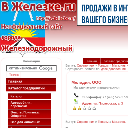
Навигация
Главная
Каталог предпри
Вы тут:
Справочник
»
Товары
»
Магазины -
Сортировать записи по:
дате добавления
Главная
Мелодия, ООО
Магазин аудио- и видеотехники
Каталог предприятий
Каталог
Телефон(ы)
: +7 (495) 527-37-9
Автомобили,
Адрес
: ул. Пионерская, д. 3
перевозки
Власть, Политика,
Общество
Вы тут:
Справочник
»
Товары
»
Магазины -
Все для животных