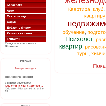
железнод
Барахолка
,
Квартира
клуб
Авто
квартиру
Сайты города
недвижим
Форум
Добавить фирму
,
обучение
подгото
Реклама на сайте
Психолог
,
раз
Контакты
Следите за новостями в
квартир
,
рисован
ВКонтакте:
,
туры
химчи
Реклама
Пока
Ваша реклама здесь
Последние новости
1 января 1970 03:00
:
XML error in File: http://feed ...
XML error: Mismatched tag at line
75