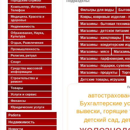
Городские службы
Подразделы:
Компьютер, Интернет,
Фильтры для воды
Бытов
Телефон
Медицина. Красота и
Ковры, ковровые изделия - 
здоровье
Магазины - бытовая техника
Недвижимость
Магазины - детское питание
Образование, Наука,
Культура
Магазины - канцтовары
Ма
Отдых, Развлечения
Магазины - кондитерские и
Промышленность
Магазины - мясо
Магазины
Религия, ритуал
Магазины - парфюмерия, ко
Спорт
Магазины - подарки, сувени
Средства массовой
информации
Магазины - продукты
Торг
Строительство и
Детские товары, игрушки
ремонт
П
Товары
автострахова
Услуги и сервис
Финансы
Бухгалтерские у
Юридические услуги
,
вывески
горящие 
Работа
,
детский сад
де
Недвижимость
Новости