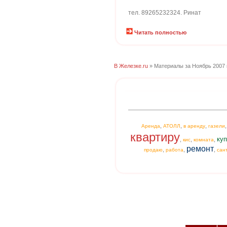
тел. 89265232324. Ринат
Читать полностью
В Железке.ru
» Материалы за Ноябрь 2007 
,
,
,
Аренда
АТОЛЛ
в аренду
газели
квартиру
куп
,
,
,
кис
комната
ремонт
,
,
,
продаю
работа
сан