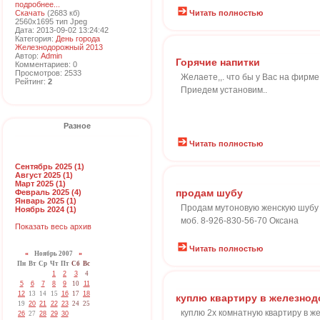
подробнее...
Скачать
(2683 кб)
Читать полностью
2560x1695 тип Jpeg
Дата: 2013-09-02 13:24:42
Категория:
День города
Железнодорожный 2013
Автор:
Admin
Горячие напитки
Комментариев: 0
Просмотров: 2533
Желаете,,. что бы у Вас на фирме 
Рейтинг:
2
Приедем установим..
Разное
Читать полностью
Сентябрь 2025 (1)
Август 2025 (1)
Март 2025 (1)
продам шубу
Февраль 2025 (4)
Январь 2025 (1)
Продам мутоновую женскую шубу 46
Ноябрь 2024 (1)
моб. 8-926-830-56-70 Оксана
Показать весь архив
Читать полностью
«
Ноябрь 2007
»
Пн
Вт
Ср
Чт
Пт
Сб
Вс
1
2
3
4
5
6
7
8
9
10
11
12
13
14
15
16
17
18
куплю квартиру в железно
19
20
21
22
23
24
25
куплю 2х комнатную квартиру в ж
26
27
28
29
30