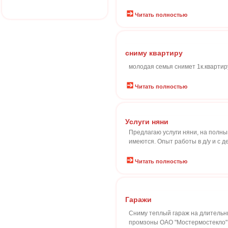
Читать полностью
сниму квартиру
молодая семья снимет 1к.кварти
Читать полностью
Услуги няни
Предлагаю услуги няни, на полны
имеются. Опыт работы в д/у и с д
Читать полностью
Гаражи
Сниму теплый гараж на длительны
промзоны ОАО "Мостермостекло".