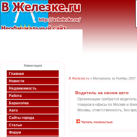
Навигация
Главная
В Железке.ru
» Материалы за Ноябрь 2007 
Новости
Недвижимость
Водитель на своем авто
Работа
Организации требуется водитель-э
Барахолка
товаров в офисы по Москве и бли
Москвы, ответственность, без вр
Авто
Сайты города
Читать полностью
Статьи
Форум