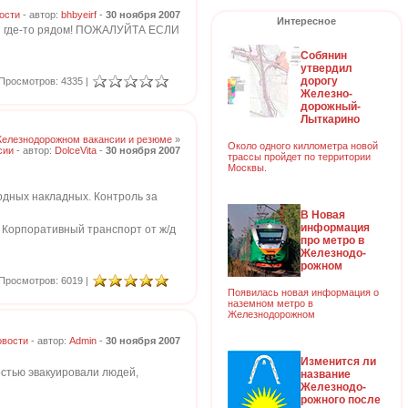
ости
- автор:
bhbyeirf
-
30 ноября 2007
Интересное
ли где-то рядом! ПОЖАЛУЙТА ЕСЛИ
Собянин
утвердил
дорогу
Просмотров: 4335 |
Железно-
дорожный-
Лыткарино
Железнодорожном вакансии и резюме
»
Около одного киллометра новой
сии
- автор:
DolceVita
-
30 ноября 2007
трассы пройдет по территории
Москвы.
одных накладных. Контроль за
В Новая
информация
 Корпоративный транспорт от ж/д
про метро в
Железнодо-
рожном
Просмотров: 6019 |
Появилась новая информация о
наземном метро в
Железнодорожном
овости
- автор:
Admin
-
30 ноября 2007
Изменится ли
ностью эвакуировали людей,
название
Железнодо-
рожного после