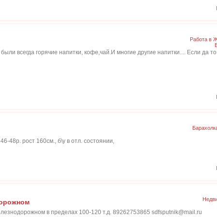
Работа в 
были всегда горячие напитки, кофе,чай.И многие другие напитки.... Если да то
Барахолк
-48р. рост 160см., б\у в отл. состоянии,
Недви
дорожном
елезнодорожном в пределах 100-120 т.д. 89262753865 sdfsputnik@mail.ru