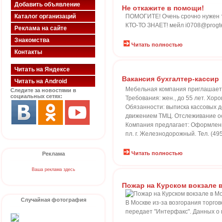
Добавить объявление
Не откажите в помощи!
Каталог организаций
ПОМОГИТЕ! Очень срочно нужен 
КТО-ТО ЗНАЕТ! мейл i0708@prog
Реклама на сайте
Знакомства
Читать полностью
Контакты
Читать на Яндексе
Вакансия бухгалтер-кассир
Читать на Android
Мебельная компания приглашает н
Следите за новостями в
социальных сетях:
Требования: жен., до 55 лет. Хор
Обязанности: выписка кассовых 
движением ТМЦ. Отслеживание ос
Компания предлагает: Оформление
пл. г. Железнодорожный. Тел. (495
Читать полностью
Реклама
Ваша реклама здесь
Пожар на Курском вокзале 
Случайная фотография
В Москве из-за возгорания торгов
передает "Интерфакс". Данных о