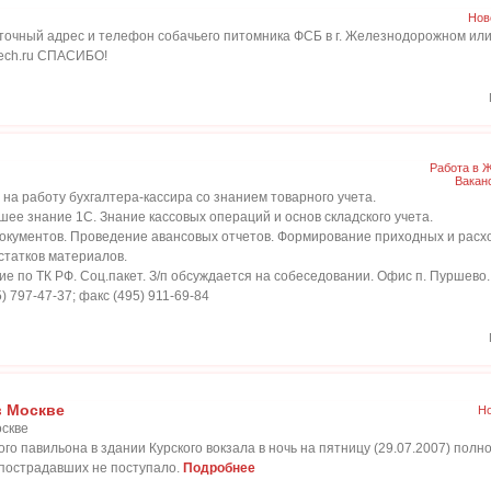
Нов
точный адрес и телефон собачьего питомника ФСБ в г. Железнодорожном и
tech.ru СПАСИБО!
Работа в 
Вакан
а работу бухгалтера-кассира со знанием товарного учета.
ошее знание 1С. Знание кассовых операций и основ складского учета.
документов. Проведение авансовых отчетов. Формирование приходных и расх
татков материалов.
 по ТК РФ. Соц.пакет. З/п обсуждается на собеседовании. Офис п. Пуршево.
) 797-47-37; факс (495) 911-69-84
в Москве
Н
ого павильона в здании Курского вокзала в ночь на пятницу (29.07.2007) пол
 пострадавших не поступало.
Подробнее