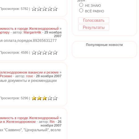
дора
НЕ ЗНАЮ
Просмотров: 5782 |
ВСЁ РАВНО
жимость в городе Железнодорожный
»
артиру
- автор:
Margarin4ik
-
29 ноября
2007
ная оплата,порядок.89265631277
Популярные новости
Просмотров: 4586 |
Железнодорожном вакансии и резюме
»
Резюме
- автор:
rose
-
28 ноября 2007
димые документы и рекомендации
Просмотров: 5296 |
жимость в городе Железнодорожный
»
жи в Железнодорожном
- автор:
Rin
-
26
ноября 2007
х "Саввино", "Ценральный", возле