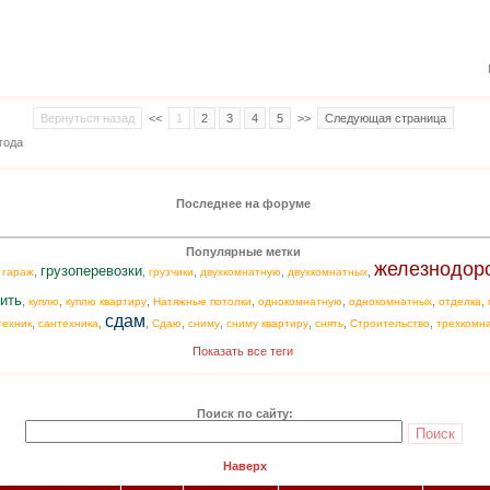
Вернуться назад
<<
1
2
3
4
5
>>
Следующая страница
года
Последнее на форуме
Популярные метки
железнодор
грузоперевозки
,
,
,
,
,
,
гараж
грузчики
двухкомнатную
двухкомнатных
ить
,
,
,
,
,
,
,
куплю
куплю квартиру
Натяжные потолки
однокомнатную
однокомнатных
отделка
сдам
,
,
,
,
,
,
,
,
техник
сантехника
Сдаю
сниму
сниму квартиру
снять
Строительство
трехкомн
Показать все теги
Поиск по сайту:
Наверх