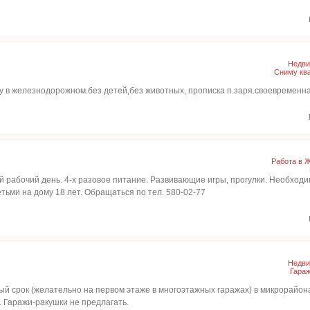
Недви
Сниму кв
ру в железнодорожном.без детей,без животных, прописка п.заря.своевремен
Работа в 
й рабочий день. 4-х разовое питание. Развивающие игры, прогулки. Необхо
етьми на дому 18 лет. Обращаться по тел. 580-02-77
Недви
Гара
й срок (желательно на первом этаже в многоэтажных гаражах) в микрорайона
 Гаражи-ракушки не предлагать.