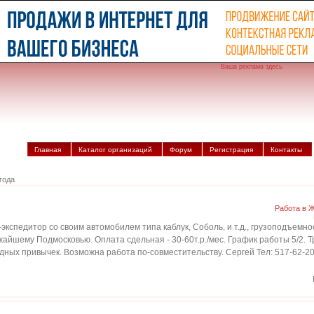
Ваша реклама здесь
Главная
Каталог организаций
Форум
Регистрация
Контакты
года
Работа в 
кспедитор со своим автомобилем типа каблук, Соболь, и т.д., грузоподъемнос
жайшему Подмосковью. Оплата сдельная - 30-60т.р./мес. График работы 5/2. 
едных привычек. Возможна работа по-совместительству. Сергей Тел: 517-62-2