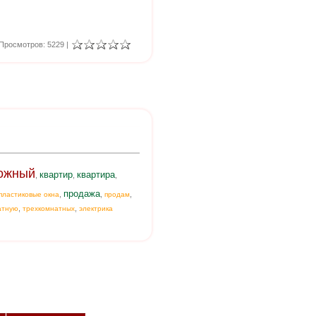
Просмотров: 5229 |
ожный
квартир
квартира
,
,
,
продажа
,
,
,
пластиковые окна
продам
,
,
атную
трехкомнатных
электрика