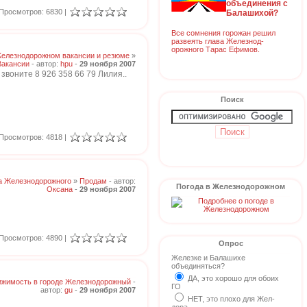
объединения с
Просмотров: 6830 |
Балашихой?
Все сомнения горожан решил
развеять глава Железнод-
орожного Тарас Ефимов.
Железнодорожном вакансии и резюме
»
Вакансии
- автор:
hpu
-
29 ноября 2007
 звоните 8 926 358 66 79 Лилия..
Поиск
Просмотров: 4818 |
а Железнодорожного
»
Продам
- автор:
Погода в Железнодорожном
Оксана
-
29 ноября 2007
Просмотров: 4890 |
Опрос
Железке и Балашихе
объединяться?
ДА, это хорошо для обоих
жимость в городе Железнодорожный
-
ГО
автор:
gu
-
29 ноября 2007
НЕТ, это плохо для Жел-