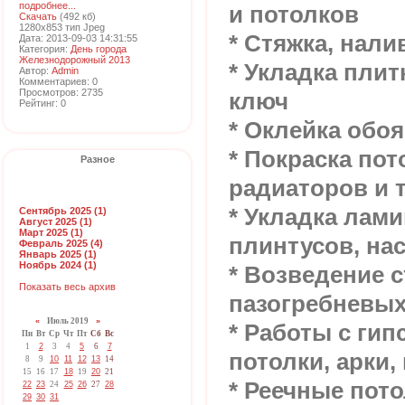
подробнее...
и потолков
Скачать
(492 кб)
1280x853 тип Jpeg
* Стяжка, нал
Дата: 2013-09-03 14:31:55
Категория:
День города
Железнодорожный 2013
* Укладка плит
Автор:
Admin
Комментариев: 0
Просмотров: 2735
ключ
Рейтинг: 0
* Оклейка обоя
* Покраска пот
Разное
радиаторов и 
* Укладка лами
Сентябрь 2025 (1)
Август 2025 (1)
Март 2025 (1)
плинтусов, на
Февраль 2025 (4)
Январь 2025 (1)
Ноябрь 2024 (1)
* Возведение с
Показать весь архив
пазогребневых
«
Июль 2019
»
* Работы с гип
Пн
Вт
Ср
Чт
Пт
Сб
Вс
1
2
3
4
5
6
7
потолки, арки,
8
9
10
11
12
13
14
15
16
17
18
19
20
21
* Реечные пото
22
23
24
25
26
27
28
29
30
31