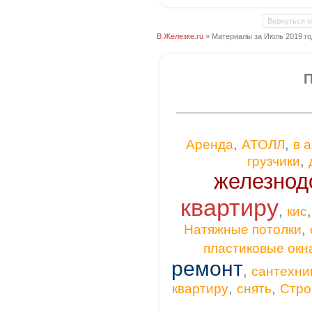
Вернуться н
В Железке.ru
» Материалы за Июль 2019 го
П
,
,
Аренда
АТОЛЛ
в 
,
грузчики
железнод
квартиру
,
кис
,
Натяжные потолки
пластиковые окн
ремонт
,
сантехни
,
,
квартиру
снять
Стро