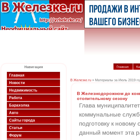
Навигация
Главная
Ка
Главная
В Железке.ru
» Материалы за Июль 2019 го
Новости
Недвижимость
В Железнодорожном до конц
Работа
отопительному сезону
Глава муниципалитет
Барахолка
Авто
коммунальные службы
Сайты города
подготовку к новому 
Статьи
данный момент эта р
Форум