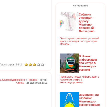
Интересное
Собянин
утвердил
дорогу
Железно-
дорожный-
Лыткарино
Около одного киллометра новой
трассы пройдет по территории
Москвы.
В Новая
информация
про метро в
Просмотров: 8842 |
Железнодо-
рожном
Появилась новая информация о
наземном метро в
а Железнодорожного
»
Продам
- автор:
Железнодорожном
Kalinka
-
28 декабря 2019
Изменится ли
название
Железнодо-
рожного после