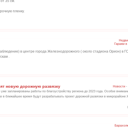
от 35 см.
рочную пленку.
Недви
Гаражи в
онаблюдение) в центре города Железнодорожного ( около стадиона Орион) в Г
скам .
ят новую дорожную развязку
Новости
-
 уже запланированы работы по благоустройству региона до 2023 года. Особое внимани
кже в ближайшее время будут разрабатывать проект дорожной развязки в микрорайоне
Барахол