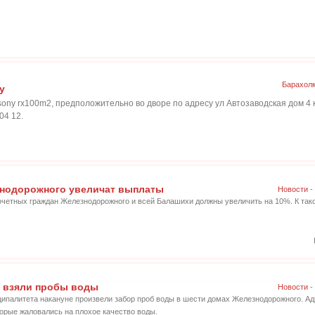
Барахол
y
ony rx100m2, предположительно во дворе по адресу ул Автозаводская дом 4
04 12.
нодорожного увеличат выплаты
Новости
-
очетных граждан Железнодорожного и всей Балашихи должны увеличить на 10%. К та
 взяли пробы воды
Новости
-
ипалитета накануне произвели забор проб воды в шести домах Железнодорожного. А
орые жаловались на плохое качество воды.