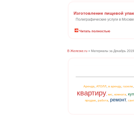
Изготовление пищевой упа
Полиграфические услуги в Москве
Читать полностью
В Железке.ru
» Материалы за Декабрь 2019
,
,
,
Аренда
АТОЛЛ
в аренду
газели
квартиру
куп
,
,
,
кис
комната
ремонт
,
,
,
продаю
работа
сан