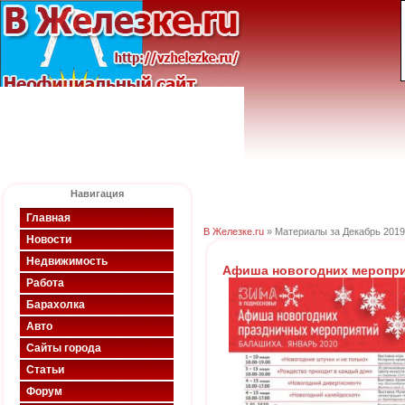
Навигация
Главная
В Железке.ru
» Материалы за Декабрь 2019
Новости
Недвижимость
Афиша новогодних меропри
Работа
Барахолка
Авто
Сайты города
Статьи
Форум