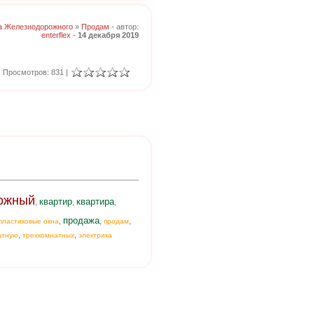
а Железнодорожного
»
Продам
- автор:
enterflex
-
14 декабря 2019
Просмотров: 831 |
ожный
квартир
квартира
,
,
,
продажа
,
,
,
пластиковые окна
продам
,
,
атную
трехкомнатных
электрика