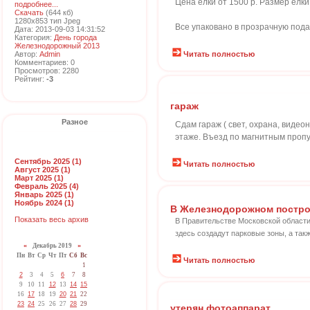
Цена елки от 1500 р. Размер елки 
подробнее...
Скачать
(644 кб)
1280x853 тип Jpeg
Все упаковано в прозрачную пода
Дата: 2013-09-03 14:31:52
Категория:
День города
Железнодорожный 2013
Автор:
Admin
Читать полностью
Комментариев: 0
Просмотров: 2280
Рейтинг:
-3
гараж
Разное
Сдам гараж ( свет, охрана, виде
этаже. Въезд по магнитным пропу
Сентябрь 2025 (1)
Читать полностью
Август 2025 (1)
Март 2025 (1)
Февраль 2025 (4)
Январь 2025 (1)
Ноябрь 2024 (1)
В Железнодорожном постро
Показать весь архив
В Правительстве Московской области
здесь создадут парковые зоны, а та
«
Декабрь 2019
»
Пн
Вт
Ср
Чт
Пт
Сб
Вс
Читать полностью
1
2
3
4
5
6
7
8
9
10
11
12
13
14
15
16
17
18
19
20
21
22
23
24
25
26
27
28
29
утерян фотоаппарат