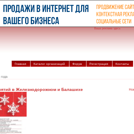
Ваша реклама здесь
Главная
Каталог организаций
Форум
Регистрация
Контакты
 года
ятий в Железнодорожном и Балашихе
Но