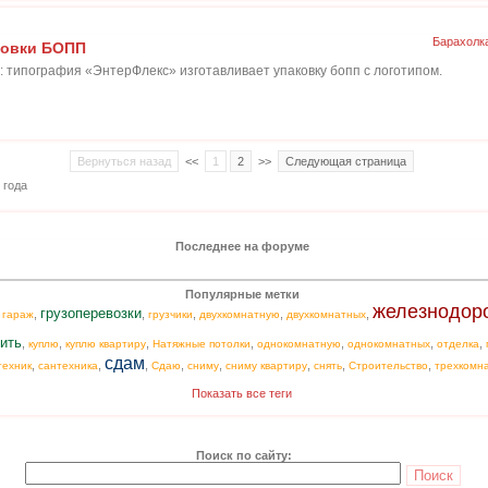
Барахолк
ковки БОПП
: типография «ЭнтерФлекс» изготавливает упаковку бопп с логотипом.
Вернуться назад
<<
1
2
>>
Следующая страница
 года
Последнее на форуме
Популярные метки
железнодор
грузоперевозки
,
,
,
,
,
,
гараж
грузчики
двухкомнатную
двухкомнатных
ить
,
,
,
,
,
,
,
куплю
куплю квартиру
Натяжные потолки
однокомнатную
однокомнатных
отделка
сдам
,
,
,
,
,
,
,
,
техник
сантехника
Сдаю
сниму
сниму квартиру
снять
Строительство
трехкомн
Показать все теги
Поиск по сайту: