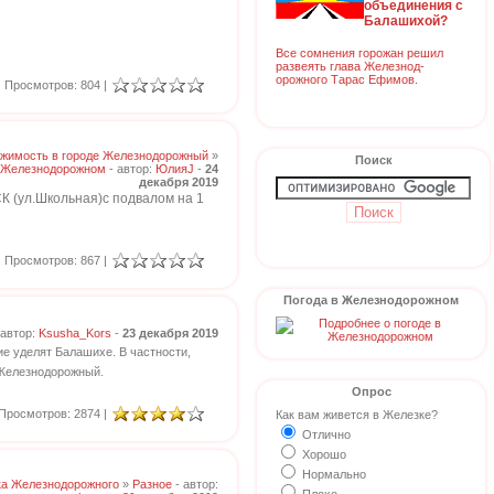
объединения с
Балашихой?
Все сомнения горожан решил
развеять глава Железнод-
орожного Тарас Ефимов.
Просмотров: 804 |
жимость в городе Железнодорожный
»
Поиск
 Железнодорожном
- автор:
ЮлияJ
-
24
декабря 2019
СК (ул.Школьная)с подвалом на 1
Просмотров: 867 |
Погода в Железнодорожном
 автор:
Ksusha_Kors
-
23 декабря 2019
е уделят Балашихе. В частности,
 Железнодорожный.
Опрос
Просмотров: 2874 |
Как вам живется в Железке?
Отлично
Хорошо
Нормально
ка Железнодорожного
»
Разное
- автор: