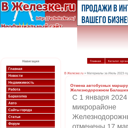
Навигация
Главная
Каталог орга
Главная
В Железке.ru
» Материалы за Июль 2023 го
Новости
Недвижимость
Отмена автобусных маршру
Работа
Железнодорожном Балаших
С 1 января 2024
Барахолка
Авто
микрорайоне
Сайты города
Железнодорожн
Статьи
Форум
отменены 17 мар