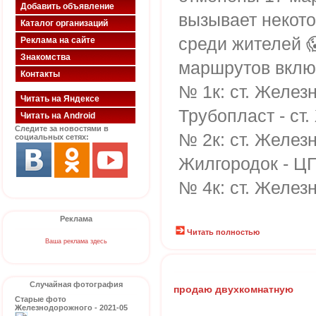
Добавить объявление
вызывает некото
Каталог организаций
среди жителей 
Реклама на сайте
Знакомства
маршрутов вклю
Контакты
№ 1к: ст. Желез
Читать на Яндексе
Трубопласт - ст
Читать на Android
Следите за новостями в
№ 2к: ст. Желез
социальных сетях:
Жилгородок - ЦГ
№ 4к: ст. Желез
Реклама
Читать полностью
Ваша реклама здесь
Случайная фотография
продаю двухкомнатную
Старые фото
Железнодорожного - 2021-05