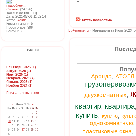
-
подробнее...
Скачать
(247 кб)
1080x1080 тип Jpeg
Дата: 2021-07-01 11:32:14
Автор:
Admin
Читать полностью
Комментариев: 0
Просмотров: 998
В Железке.ru
» Материалы за Июль 2023 го
Рейтинг:
2
Послед
Разное
Сентябрь 2025 (1)
Попу
Август 2025 (1)
Март 2025 (1)
,
Аренда
АТОЛЛ
Февраль 2025 (4)
Январь 2025 (1)
грузоперевозк
Ноябрь 2024 (1)
ж
Показать весь архив
,
двухкомнатных
квартир
квартира
«
Июль 2023
»
,
Пн
Вт
Ср
Чт
Пт
Сб
Вс
1
2
купить
,
,
куплю
купл
3
4
5
6
7
8
9
10
11
12
13
14
15
16
однокомнатную
17
18
19
20
21
22
23
,
24
25
26
27
28
29
30
пластиковые окна
31