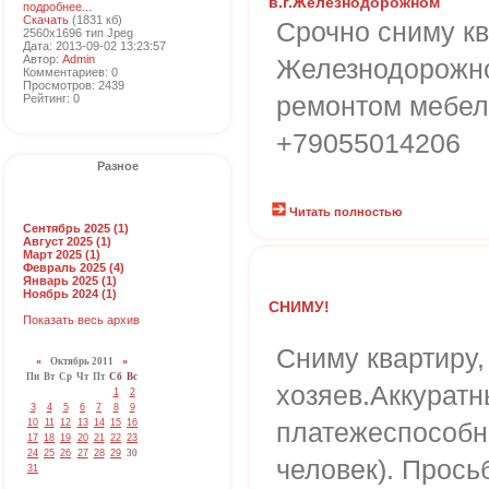
в.г.Железнодорожном
подробнее...
Скачать
(1831 кб)
Срочно сниму кв
2560x1696 тип Jpeg
Дата: 2013-09-02 13:23:57
Автор:
Admin
Железнодорожн
Комментариев: 0
Просмотров: 2439
ремонтом мебел
Рейтинг: 0
+79055014206
Разное
Читать полностью
Сентябрь 2025 (1)
Август 2025 (1)
Март 2025 (1)
Февраль 2025 (4)
Январь 2025 (1)
Ноябрь 2024 (1)
СНИМУ!
Показать весь архив
Сниму квартиру,
«
Октябрь 2011
»
Пн
Вт
Ср
Чт
Пт
Сб
Вс
хозяев.Аккуратн
1
2
3
4
5
6
7
8
9
10
11
12
13
14
15
16
платежеспособн
17
18
19
20
21
22
23
24
25
26
27
28
29
30
человек). Прось
31