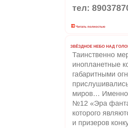
тел: 8903787
Читать полностью
ЗВЁЗДНОЕ НЕБО НАД ГОЛ
Таинственно мер
инопланетные к
габаритными ог
прислушивались
миров… Именно 
№12 «Эра фанта
которого являют
и призеров конку