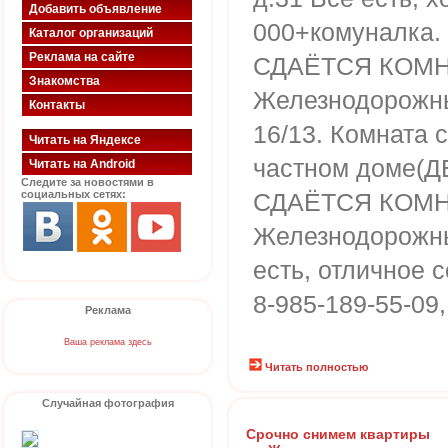
Добавить объявление
000+комуналка.
Каталог организаций
Реклама на сайте
СДАЁТСЯ КОМНАТ
Знакомства
Железнодорожный
Контакты
16/13. Комната 
Читать на Яндексе
частном доме(Д
Читать на Android
Следите за новостями в
социальных сетях:
СДАЁТСЯ КОМНАТ
Железнодорожны
есть, отличное 
8-985-189-55-09,
Реклама
Ваша реклама здесь
Читать полностью
Случайная фотография
Срочно снимем квартиры