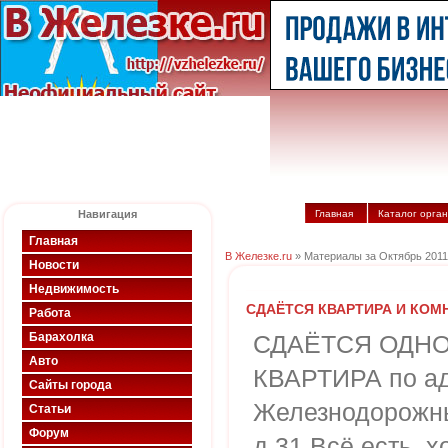
Навигация
Главная
Каталог орга
Главная
В Железке.ru
» Материалы за Октябрь 2011
Новости
Недвижимость
СДАЁТСЯ КВАРТИРА И КОМ
Работа
Барахолка
СДАЁТСЯ ОДН
Авто
КВАРТИРА по адр
Сайты города
Железнодорожны
Статьи
Форум
д.31 Всё есть, 