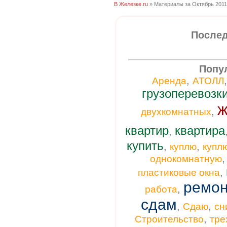
В Железке.ru
» Материалы за Октябрь 2011
Послед
Попу
,
Аренда
АТОЛЛ
грузоперевозк
ж
,
двухкомнатных
квартир
квартира
,
купить
,
,
куплю
купл
однокомнатную
,
пластиковые окна
ремон
,
работа
сдам
,
,
Сдаю
сн
,
Строительство
тре