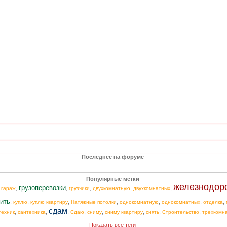
Последнее на форуме
Популярные метки
железнодор
грузоперевозки
,
,
,
,
,
,
гараж
грузчики
двухкомнатную
двухкомнатных
ить
,
,
,
,
,
,
,
куплю
куплю квартиру
Натяжные потолки
однокомнатную
однокомнатных
отделка
сдам
,
,
,
,
,
,
,
,
техник
сантехника
Сдаю
сниму
сниму квартиру
снять
Строительство
трехкомн
Показать все теги