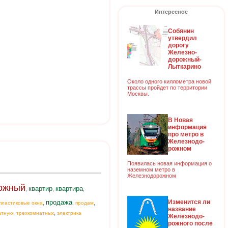
Интересное
Собянин
утвердил
дорогу
Железно-
дорожный-
Лыткарино
Около одного киллометра новой
трассы пройдет по территории
Москвы.
В Новая
информация
про метро в
Железнодо-
рожном
Появилась новая информация о
наземном метро в
Железнодорожном
ожный
квартир
квартира
,
,
,
Изменится ли
продажа
,
,
,
пластиковые окна
продам
название
,
,
атную
трехкомнатных
электрика
Железнодо-
рожного после