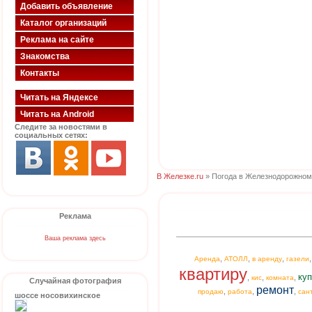
Добавить объявление
Каталог организаций
Реклама на сайте
Знакомства
Контакты
Читать на Яндексе
Читать на Android
Следите за новостями в
социальных сетях:
В Железке.ru
» Погода в Железнодорожном
Реклама
Ваша реклама здесь
,
,
,
Аренда
АТОЛЛ
в аренду
газели
квартиру
куп
,
,
,
кис
комната
Случайная фотография
ремонт
,
,
,
продаю
работа
сан
шоссе носовихинское