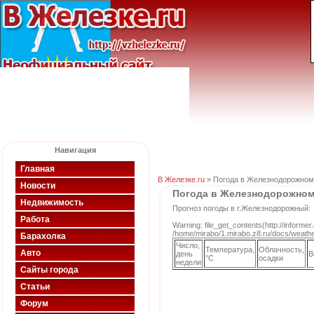
Навигация
Главная
В Железке.ru
» Погода в Железнодорожном
Новости
Погода в Железнодорожно
Недвижимость
Прогноз погоды в г.Железнодорожный:
Работа
Warning: file_get_contents(http://informe
/home/mirabo/1.mirabo.z8.ru/docs/weather
Барахолка
Число,
Температура,
Облачность,
Авто
день
В
°C
осадки
недели
Сайты города
Статьи
Форум