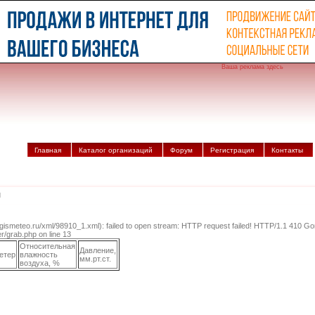
Ваша реклама здесь
Главная
Каталог организаций
Форум
Регистрация
Контакты
м
r.gismeteo.ru/xml/98910_1.xml): failed to open stream: HTTP request failed! HTTP/1.1 410 Go
/grab.php on line 13
Относительная
Давление,
етер
влажность
мм.рт.ст.
воздуха, %