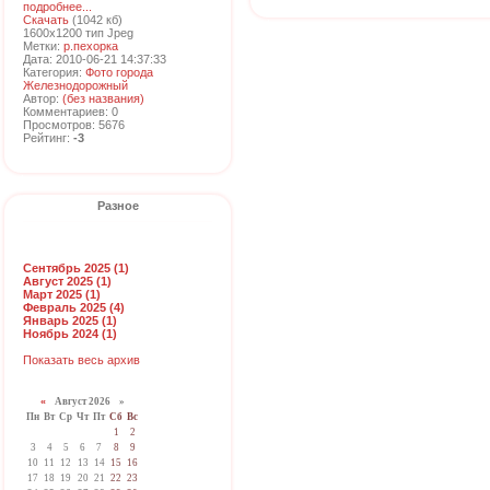
подробнее...
Скачать
(1042 кб)
1600x1200 тип Jpeg
Метки:
р.пехорка
Дата: 2010-06-21 14:37:33
Категория:
Фото города
Железнодорожный
Автор:
(без названия)
Комментариев: 0
Просмотров: 5676
Рейтинг:
-3
Разное
Сентябрь 2025 (1)
Август 2025 (1)
Март 2025 (1)
Февраль 2025 (4)
Январь 2025 (1)
Ноябрь 2024 (1)
Показать весь архив
«
Август 2026 »
Пн
Вт
Ср
Чт
Пт
Сб
Вс
1
2
3
4
5
6
7
8
9
10
11
12
13
14
15
16
17
18
19
20
21
22
23