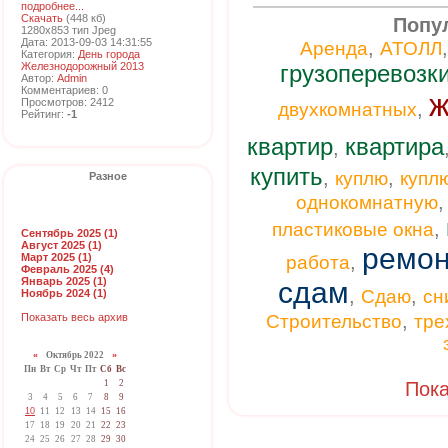
подробнее...
Скачать
(448 кб)
Попу
1280x853 тип Jpeg
Дата: 2013-09-03 14:31:55
,
Аренда
АТОЛЛ
Категория:
День города
Железнодорожный 2013
грузоперевозк
Автор:
Admin
Комментариев: 0
ж
Просмотров: 2412
,
двухкомнатных
Рейтинг:
-1
квартир
квартира
,
купить
,
,
куплю
купл
Разное
однокомнатную
,
пластиковые окна
Сентябрь 2025 (1)
Август 2025 (1)
ремон
Март 2025 (1)
,
работа
Февраль 2025 (4)
Январь 2025 (1)
сдам
,
,
Сдаю
сн
Ноябрь 2024 (1)
,
Показать весь архив
Строительство
тре
«
Октябрь 2022
»
Пн
Вт
Ср
Чт
Пт
Сб
Вс
1
2
Пока
3
4
5
6
7
8
9
10
11
12
13
14
15
16
17
18
19
20
21
22
23
24
25
26
27
28
29
30