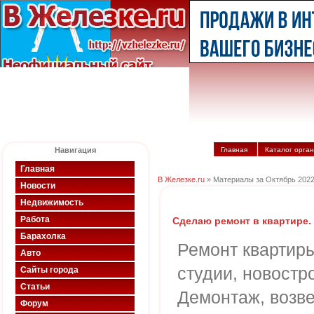
Навигация
Главная
Каталог орга
Главная
В Железке.ru
» Материалы за Октябрь 2022
Новости
Недвижимость
Работа
Сделаю ремонт в квартире.
Барахолка
Ремонт квартиры
Авто
студии, новостр
Сайты города
Статьи
Демонтаж, возве
Форум