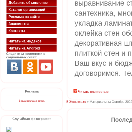
выравнивание ст
Добавить объявление
Каталог организаций
сантехника, мно
Реклама на сайте
укладка ламинат
Знакомства
Контакты
оклейка стен об
декоративная шт
Читать на Яндексе
Читать на Android
плиткой стен и 
Следите за новостями в
социальных сетях:
Ваш вкус и бюдж
договоримся. Те
Реклама
Читать полностью
Ваша реклама здесь
В Железке.ru
» Материалы за Октябрь 2022
Послед
Случайная фотография