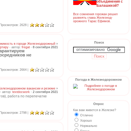
объединения с
Балашихой?
Все сомнения горожан решил
развеять глава Железнод-
орожного Тарас Ефимов.
Просмотров: 2628 |
Поиск
жимость в городе Железнодорожный
»
ртиру
- автор:
fregat
-
8 сентября 2021
Гарантируем
осредников не
Просмотров: 2664 |
Погода в Железнодорожном
Железнодорожном вакансии и резюме
»
- автор:
textdocwork
-
2 сентября 2021
ов), работа по перепечатке
Опрос
Как вам живется в Железке?
Просмотров: 2798 |
Отлично
Хорошо
Нормально