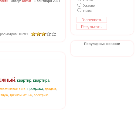
Плохо
вости
- автор:
Admin
-
1 сентября 2021
Ужасно
Никак
росмотров: 10289 |
Популярные новости
ожный
квартир
квартира
,
,
,
продажа
,
,
,
пластиковые окна
продам
,
,
атную
трехкомнатных
электрика