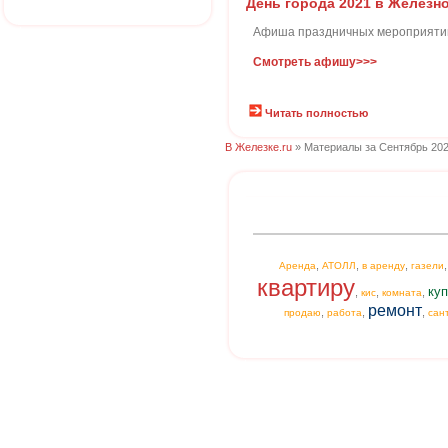
День города 2021 в Желез
Афиша праздничных мероприятий
Смотреть афишу>>>
Читать полностью
В Железке.ru
» Материалы за Сентябрь 202
,
,
,
Аренда
АТОЛЛ
в аренду
газели
квартиру
куп
,
,
,
кис
комната
ремонт
,
,
,
продаю
работа
сан