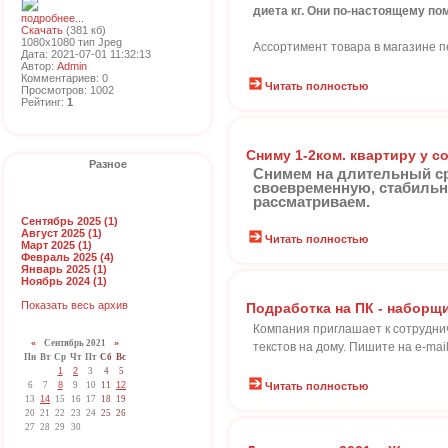
диета кг. Они по-настоящему пом
подробнее...
Скачать
(381 кб)
1080x1080 тип Jpeg
Ассортимент товара в магазине пере
Дата: 2021-07-01 11:32:13
Автор:
Admin
Комментариев: 0
Читать полностью
Просмотров: 1002
Рейтинг:
1
Сниму 1-2ком. квартиру у с
Разное
Снимем на длительный сро
своевременную, стабильн
рассматриваем.
Сентябрь 2025 (1)
Август 2025 (1)
Читать полностью
Март 2025 (1)
Февраль 2025 (4)
Январь 2025 (1)
Ноябрь 2024 (1)
Показать весь архив
Подработка на ПК - наборщи
Компания приглашает к сотруднич
«
Сентябрь 2021
»
текстов на дому. Пишите на e-mail
Пн
Вт
Ср
Чт
Пт
Сб
Вс
1
2
3
4
5
6
7
8
9
10
11
12
Читать полностью
13
14
15
16
17
18
19
20
21
22
23
24
25
26
27
28
29
30