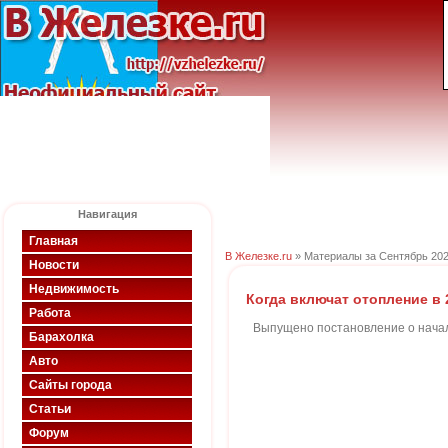
Навигация
Главная
В Железке.ru
» Материалы за Сентябрь 202
Новости
Недвижимость
Когда включат отопление в 
Работа
Выпущено постановление о начале
Барахолка
Авто
Сайты города
Статьи
Форум