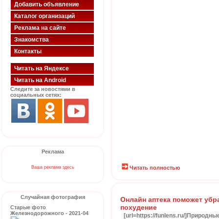
Добавить объявление
Каталог организаций
Реклама на сайте
Знакомства
Контакты
Читать на Яндексе
Читать на Android
Следите за новостями в
социальных сетях:
Реклама
Ваша реклама здесь
Читать полностью
Случайная фотография
Онлайн аптека поможет убр
похудение
Старые фото
Железнодорожного - 2021-04
[url=https://funlens.ru/]Природ