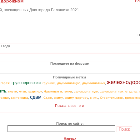
нодорожном
Но
, посвященных Дню города Балашиха 2021
П
1 года
Последнее на форуме
Популярные метки
железнодор
грузоперевозки
,
,
,
,
,
,
гараж
грузчики
двухкомнатную
двухкомнатных
ить
,
,
,
,
,
,
,
куплю
куплю квартиру
Натяжные потолки
однокомнатную
однокомнатных
отделка
сдам
,
,
,
,
,
,
,
,
техник
сантехника
Сдаю
сниму
сниму квартиру
снять
Строительство
трехкомн
Показать все теги
Поиск по сайту:
Наверх