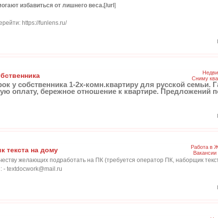
огают избавиться от лишнего веса.[/url
]
йти: https://funlens.ru/
Недви
обственника
Сниму ква
к у собственника 1-2х-комн.квартиру для русской семьи. 
ую оплату, бережное отношение к квартире. Предложений п
Работа в 
к текста на дому
Вакансии
еству желающих подработать на ПК (требуется оператор ПК, наборщик текст
: - textdocwork@mail.ru