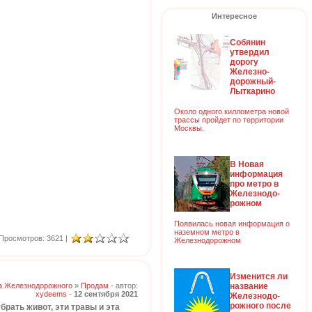
Интересное
Собянин
утвердил
дорогу
Железно-
дорожный-
Лыткарино
Около одного киллометра новой
трассы пройдет по территории
Москвы.
В Новая
информация
про метро в
Железнодо-
рожном
Появилась новая информация о
наземном метро в
Просмотров: 3621 |
Железнодорожном
Изменится ли
название
а Железнодорожного
»
Продам
- автор:
xydeems
-
12 сентября 2021
Железнодо-
рожного после
брать живот, эти травы и эта