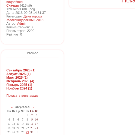
Пока
подробнее...
Скачать
(413 кб)
1280x853 тип Jpeg
Дата: 2013-09-03 14:31:37
Категория:
День города
Железнодорожный 2013
Автор:
Admin
Комментариев: 0
Просмотров: 2292
Рейтинг: 0
Разное
Сентябрь 2025 (1)
Август 2025 (1)
Март 2025 (1)
Февраль 2025 (4)
Январь 2025 (1)
Ноябрь 2024 (1)
Показать весь архив
«
Август 2025
»
Пн
Вт
Ср
Чт
Пт
Сб
Вс
1
2
3
4
5
6
7
8
9
10
11
12
13
14
15
16
17
18
19
20
21
22
23
24
25
26
27
28
29
30
31