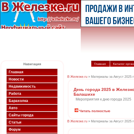
Навигация
Главная
Каталог орга
Главная
В Железке.ru
» Материалы за Август 2025 
Новости
Недвижимость
День города 2025 в Железн
Работа
Балашихе
Мероприятия к дню города 2025
Барахолка
Авто
Читать полностью
Сайты города
В Железке.ru
» Материалы за Август 2025 
Статьи
Форум