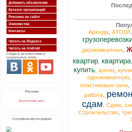
Добавить объявление
Послед
Каталог организаций
Реклама на сайте
Знакомства
Попу
,
Контакты
Аренда
АТОЛЛ
грузоперевозк
Читать на Яндексе
ж
Читать на Android
,
двухкомнатных
Следите за новостями в
социальных сетях:
квартир
квартира
,
купить
,
,
куплю
купл
однокомнатную
,
пластиковые окна
ремон
Реклама
,
работа
сдам
Ваша реклама здесь
,
,
Сдаю
сн
,
Строительство
тре
Случайная фотография