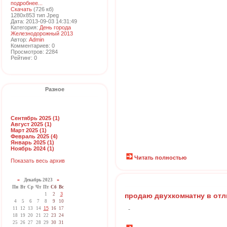
подробнее...
Скачать
(726 кб)
1280x853 тип Jpeg
Дата: 2013-09-03 14:31:49
Категория:
День города
Железнодорожный 2013
Автор:
Admin
Комментариев: 0
Просмотров: 2284
Рейтинг: 0
Разное
Сентябрь 2025 (1)
Август 2025 (1)
Март 2025 (1)
Февраль 2025 (4)
Январь 2025 (1)
Ноябрь 2024 (1)
Читать полностью
Показать весь архив
«
Декабрь 2023
»
Пн
Вт
Ср
Чт
Пт
Сб
Вс
1
2
3
продаю двухкомнатну в отл
4
5
6
7
8
9
10
11
12
13
14
15
16
17
-
18
19
20
21
22
23
24
25
26
27
28
29
30
31