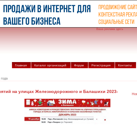
Ваша реклама здесь
Главная
Каталог организаций
Форум
Регистрация
Контакты
 года
ятий на улицах Железнодорожного и Балашихи 2023-
Но