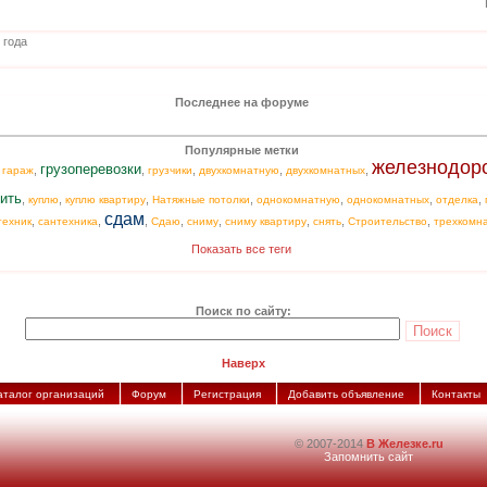
 года
Последнее на форуме
Популярные метки
железнодор
грузоперевозки
,
,
,
,
,
,
гараж
грузчики
двухкомнатную
двухкомнатных
ить
,
,
,
,
,
,
,
куплю
куплю квартиру
Натяжные потолки
однокомнатную
однокомнатных
отделка
сдам
,
,
,
,
,
,
,
,
техник
сантехника
Сдаю
сниму
сниму квартиру
снять
Строительство
трехкомн
Показать все теги
Поиск по сайту:
Наверх
аталог организаций
Форум
Регистрация
Добавить объявление
Контакты
© 2007-2014
В Железке.ru
Запомнить сайт