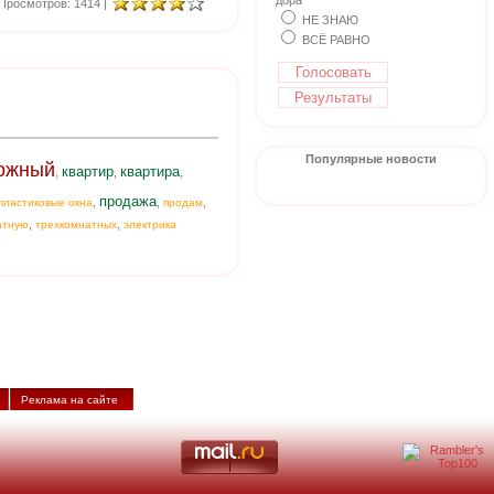
дора
Просмотров: 1414 |
НЕ ЗНАЮ
ВСЁ РАВНО
Популярные новости
ожный
квартир
квартира
,
,
,
продажа
,
,
,
пластиковые окна
продам
,
,
атную
трехкомнатных
электрика
Реклама на сайте