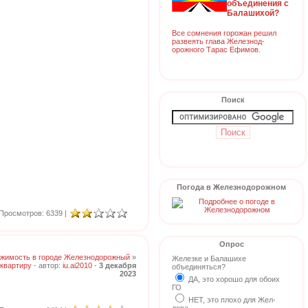
объединения с
Балашихой?
Все сомнения горожан решил
развеять глава Железнод-
орожного Тарас Ефимов.
Поиск
Погода в Железнодорожном
Просмотров: 6339 |
Опрос
жимость в городе Железнодорожный
»
Железке и Балашихе
квартиру
- автор:
iu.ai2010
-
3 декабря
объединяться?
2023
ДА, это хорошо для обоих
ГО
НЕТ, это плохо для Жел-