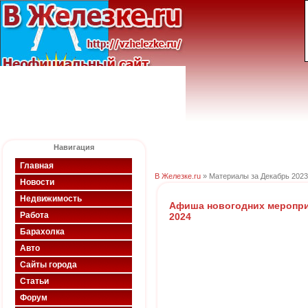
Навигация
Главная
В Железке.ru
» Материалы за Декабрь 2023
Новости
Недвижимость
Афиша новогодних меропри
Работа
2024
Барахолка
Авто
Сайты города
Статьи
Форум