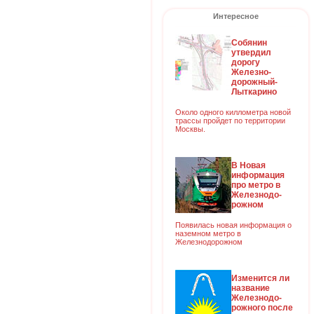
Интересное
Собянин
утвердил
дорогу
Железно-
дорожный-
Лыткарино
Около одного киллометра новой
трассы пройдет по территории
Москвы.
В Новая
информация
про метро в
Железнодо-
рожном
Появилась новая информация о
наземном метро в
Железнодорожном
Изменится ли
название
Железнодо-
рожного после