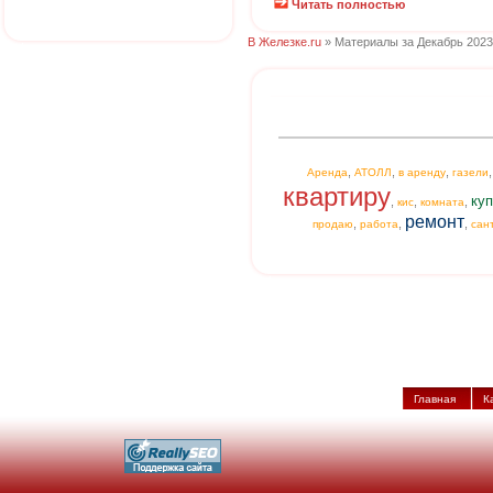
Читать полностью
В Железке.ru
» Материалы за Декабрь 2023
,
,
,
Аренда
АТОЛЛ
в аренду
газели
квартиру
куп
,
,
,
кис
комната
ремонт
,
,
,
продаю
работа
сан
Главная
К