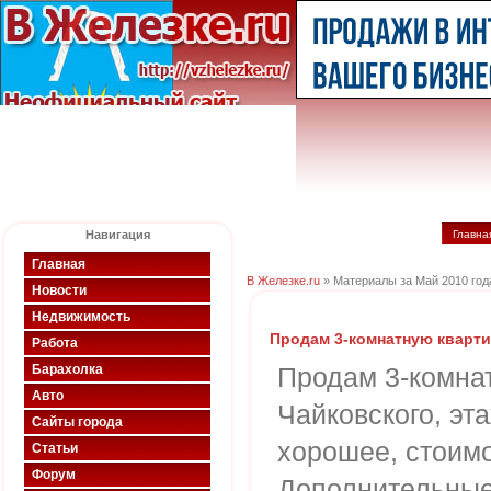
Навигация
Главна
Главная
В Железке.ru
» Материалы за Май 2010 год
Новости
Недвижимость
Продам 3-комнатную кварти
Работа
Барахолка
Продам 3-комнат
Авто
Чайковского, эт
Сайты города
хорошее, стоимо
Статьи
Форум
Дополнительные 