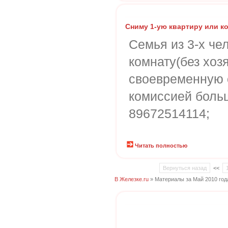
Сниму 1-ую квартиру или к
Семья из 3-х че
комнату(без хозя
своевременную о
комиссией боль
89672514114;
Читать полностью
Вернуться назад
<<
В Железке.ru
» Материалы за Май 2010 год