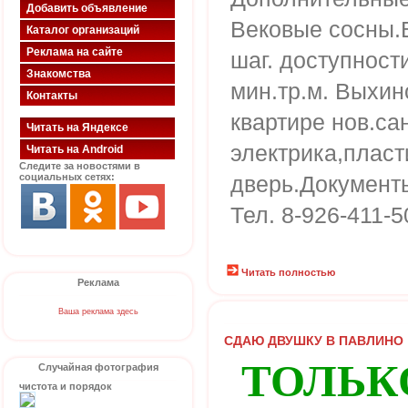
Добавить объявление
Вековые сосны.
Каталог организаций
Реклама на сайте
шаг. доступност
Знакомства
мин.тр.м. Выхин
Контакты
квартире нов.са
Читать на Яндексе
электрика,пласт
Читать на Android
Следите за новостями в
социальных сетях:
дверь.Документы
Тел. 8-926-411-5
Читать полностью
Реклама
Ваша реклама здесь
СДАЮ ДВУШКУ В ПАВЛИНО
ТОЛЬК
Случайная фотография
чистота и порядок