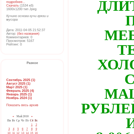
ДЛИ
подробнее...
Скачать
(1534 кб)
1600x1200 тип Jpeg
Кучино основа кучи грязи и
мусора
МЕБ
Дата: 2011-04-05 21:52:37
Автор:
(без названия)
Комментариев: 0
Т
Просмотров: 5167
Рейтинг: 0
ХОЛ
Разное
Сентябрь 2025 (1)
Август 2025 (1)
МАШ
Март 2025 (1)
Февраль 2025 (4)
Январь 2025 (1)
Ноябрь 2024 (1)
РУБЛЕ
Показать весь архив
«
Май 2010
»
Пн
Вт
Ср
Чт
Пт
Сб
Вс
1
2
3
4
5
6
7
8
9
10
11
12
13
14
15
16