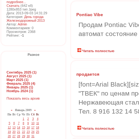
подробнее...
Скачать
(642 кб)
1280x853 тип Jpeg
Дата: 2013-09-03 14:31:29
Pontiac Vibe
Категория:
День города
Железнодорожный 2013
Продам Pontiac Vib
Автор:
Admin
Комментариев: 0
Просмотров: 2368
автомат состояние
Рейтинг:
-1
Читать полностью
Разное
Сентябрь 2025 (1)
продается
Август 2025 (1)
Март 2025 (1)
[font=Arial Black][
Февраль 2025 (4)
Январь 2025 (1)
Ноябрь 2024 (1)
"ТВЕК" по ценам п
Показать весь архив
Нержавеющая сталь
Тел. 8 916 132 14 5
«
Январь 2009
»
Пн
Вт
Ср
Чт
Пт
Сб
Вс
1
2
3
4
5
6
7
8
9
10
11
12
13
14
15
16
17
18
Читать полностью
19
20
21
22
23
24
25
26
27
28
29
30
31