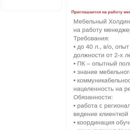
Приглашается на работу ме
Мебельный Холдинг
на работу менедже
Требования:
• до 40 л., в/о, оп
должности от 2-х л
• ПК – опытный пол
• знание мебельно
• коммуникабельнос
нацеленность на р
Обязанности:
• работа с регион
ведение клиенткой
• координация обу