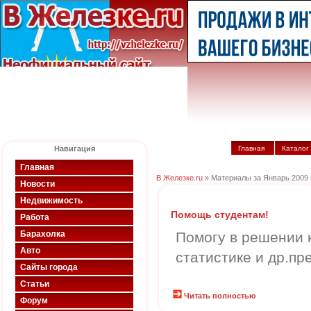
Навигация
Главная
Каталог
Главная
В Железке.ru
» Материалы за Январь 2009 
Новости
Недвижимость
Помощь студентам!
Работа
Барахолка
Помогу в решении 
Авто
статистике и др.пр
Сайты города
Статьи
Читать полностью
Форум