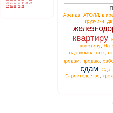
20
21
22
23
24
25
26
27
28
29
30
31
П
,
,
Аренда
АТОЛЛ
в ар
,
грузчики
дв
железнодо
квартиру
,
,
квартиру
Нат
,
однокомнатных
от
,
,
продам
продаю
раб
сдам
,
Сда
,
Строительство
тре