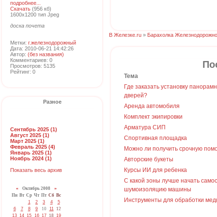
подробнее...
Скачать
(956 кб)
1600x1200 тип Jpeg
доска почета
В Железке.ru
»
Барахолка Железнодорожно
Метки:
г.железнодорожный
Дата: 2010-06-21 14:42:26
Автор:
(без названия)
Комментариев: 0
По
Просмотров: 5135
Рейтинг: 0
Тема
Где заказать установку панорам
дверей?
Разное
Аренда автомобиля
Комплект экипировки
Арматура СИП
Сентябрь 2025 (1)
Август 2025 (1)
Спортивная площадка
Март 2025 (1)
Февраль 2025 (4)
Можно ли получить срочную пом
Январь 2025 (1)
Ноябрь 2024 (1)
Авторские букеты
Курсы ИИ для ребенка
Показать весь архив
С какой зоны лучше начать само
«
Октябрь 2008
»
шумоизоляцию машины
Пн
Вт
Ср
Чт
Пт
Сб
Вс
Инструменты для обработки мед
1
2
3
4
5
6
7
8
9
10
11
12
13
14
15
16
17
18
19