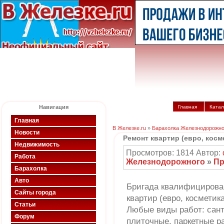
Навигация
Главная
Катал
Главная
В Железке.ru
»
Барахолка Железнодорожно
Новости
Ремонт квартир (евро, косм
Недвижимость
Просмотров: 1814 Автор:
Работа
Железнодорожного
»
Пр
Барахолка
Авто
Бригада квалифицирова
Сайты города
квартир (евро, косметика
Статьи
Любые виды работ: санте
Форум
плиточные, паркетные ра