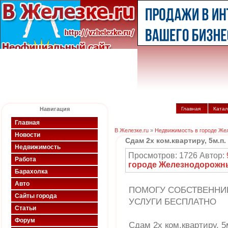
Навигация
Главная
Катал
Главная
В Железке.ru
»
Недвижимость в городе Же
Новости
Сдам 2х ком.квартиру, 5м.п.
Недвижимость
Просмотров: 1726 Автор:
Работа
городе Железнодорожн
Барахолка
Авто
ПОМОГУ СОБСТВЕННИК
Сайты города
УСЛУГИ БЕСПЛАТНО
Статьи
Форум
Сдам 2х ком.квартиру, 5