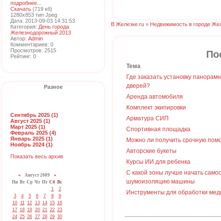
подробнее...
Скачать
(719 кб)
1280x853 тип Jpeg
Дата: 2013-09-03 14:31:53
В Железке.ru
»
Недвижимость в городе Же
Категория:
День города
Железнодорожный 2013
Автор:
Admin
Комментариев: 0
Просмотров: 2515
По
Рейтинг: 0
Тема
Где заказать установку панорам
дверей?
Разное
Аренда автомобиля
Комплект экипировки
Сентябрь 2025 (1)
Арматура СИП
Август 2025 (1)
Март 2025 (1)
Спортивная площадка
Февраль 2025 (4)
Январь 2025 (1)
Можно ли получить срочную пом
Ноябрь 2024 (1)
Авторские букеты
Показать весь архив
Курсы ИИ для ребенка
С какой зоны лучше начать само
«
Август 2009
»
шумоизоляцию машины
Пн
Вт
Ср
Чт
Пт
Сб
Вс
1
2
Инструменты для обработки мед
3
4
5
6
7
8
9
10
11
12
13
14
15
16
17
18
19
20
21
22
23
24
25
26
27
28
29
30