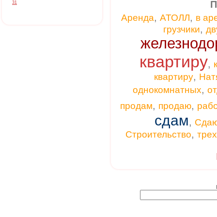
П
31
,
,
Аренда
АТОЛЛ
в ар
,
грузчики
дв
железнодо
квартиру
,
,
квартиру
Нат
,
однокомнатных
от
,
,
продам
продаю
раб
сдам
,
Сда
,
Строительство
тре