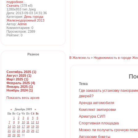
подробнее...
Скачать
(378 кб)
1280x853 тип Jpeg
Дата: 2013-09-03 14:31:36
Категория:
День города
Железнодорожный 2013
Автор:
Admin
Комментариев: 0
Просмотров: 2389
Рейтинг: 0
Разное
В Железке.ru
»
Недвижимость в городе Же
Сентябрь 2025 (1)
По
Август 2025 (1)
Март 2025 (1)
Февраль 2025 (4)
Тема
Январь 2025 (1)
Ноябрь 2024 (1)
Где заказать установку панорам
дверей?
Показать весь архив
Аренда автомобиля
Комплект экипировки
«
Декабрь 2009
»
Пн
Вт
Ср
Чт
Пт
Сб
Вс
Арматура СИП
1
2
3
4
5
6
7
8
9
10
11
12
13
Спортивная площадка
14
15
16
17
18
19
20
Можно ли получить срочную пом
21
22
23
24
25
26
27
28
29
30
31
Авторские букеты