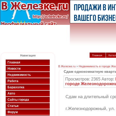
Навигация
Главная
Катал
Главная
В Железке.ru
»
Недвижимость в городе Же
Новости
Сдам однокомнатную кварт
Недвижимость
Просмотров: 2365 Автор:
Работа
городе Железнодорожн
Барахолка
Авто
Сдам на длительный сро
Сайты города
Статьи
г.Железнодорожный, ул. 
Форум