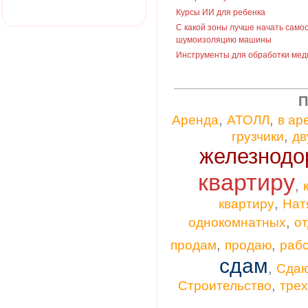
Курсы ИИ для ребенка
С какой зоны лучше начать само
шумоизоляцию машины
Инструменты для обработки мед
П
,
,
Аренда
АТОЛЛ
в ар
,
грузчики
дв
железнодо
квартиру
,
,
квартиру
Нат
,
однокомнатных
от
,
,
продам
продаю
раб
сдам
,
Сда
,
Строительство
тре