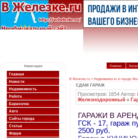
Навигация
Главная
Катал
Главная
В Железке.ru
»
Недвижимость в городе Же
Новости
СДАМ ГАРАЖ
Недвижимость
Просмотров: 1654 Автор:
Работа
Железнодорожный
»
Га
Барахолка
Авто
ГАРАЖИ В АРЕН
Сайты города
ГСК - 17, гараж п
Статьи
2500 руб.
Форум