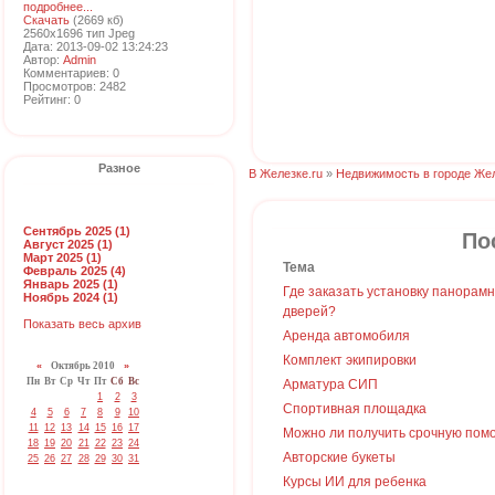
подробнее...
Скачать
(2669 кб)
2560x1696 тип Jpeg
Дата: 2013-09-02 13:24:23
Автор:
Admin
Комментариев: 0
Просмотров: 2482
Рейтинг: 0
Разное
В Железке.ru
»
Недвижимость в городе Же
Сентябрь 2025 (1)
По
Август 2025 (1)
Март 2025 (1)
Тема
Февраль 2025 (4)
Январь 2025 (1)
Где заказать установку панорам
Ноябрь 2024 (1)
дверей?
Показать весь архив
Аренда автомобиля
Комплект экипировки
«
Октябрь 2010
»
Пн
Вт
Ср
Чт
Пт
Сб
Вс
Арматура СИП
1
2
3
Спортивная площадка
4
5
6
7
8
9
10
11
12
13
14
15
16
17
Можно ли получить срочную пом
18
19
20
21
22
23
24
Авторские букеты
25
26
27
28
29
30
31
Курсы ИИ для ребенка