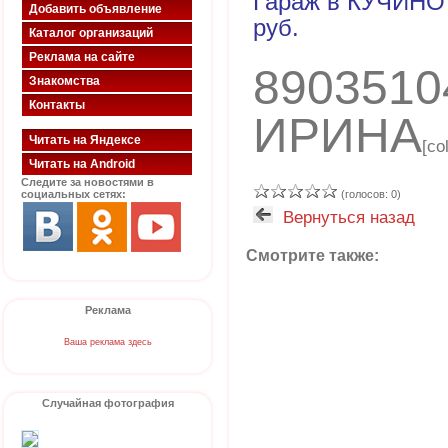
Гараж в КУЧИНО 5
Добавить объявление
руб.
Каталог организаций
Реклама на сайте
8903510
Знакомства
Контакты
ИРИНА
Читать на Яндексе
[co
Читать на Android
Следите за новостями в
социальных сетях:
(голосов: 0)
Вернуться назад
Смотрите также:
Реклама
Ваша реклама здесь
Случайная фотография