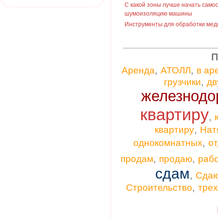
С какой зоны лучше начать само
шумоизоляцию машины
Инструменты для обработки мед
П
,
,
Аренда
АТОЛЛ
в ар
,
грузчики
дв
железнодо
квартиру
,
,
квартиру
Нат
,
однокомнатных
от
,
,
продам
продаю
раб
сдам
,
Сда
,
Строительство
тре