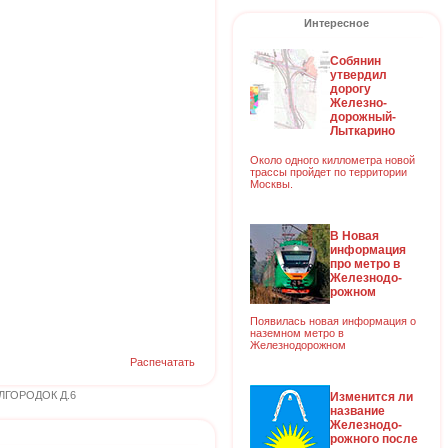
Интересное
Собянин
утвердил
дорогу
Железно-
дорожный-
Лыткарино
Около одного киллометра новой
трассы пройдет по территории
Москвы.
В Новая
информация
про метро в
Железнодо-
рожном
Появилась новая информация о
наземном метро в
Железнодорожном
Распечатать
ГОРОДОК Д.6
Изменится ли
название
Железнодо-
рожного после