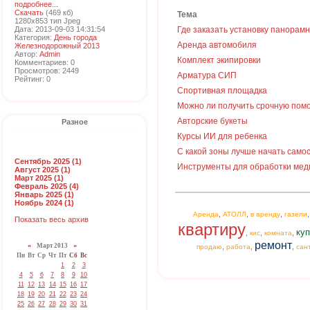
подробнее...
Скачать
(469 кб)
Тема
1280x853 тип Jpeg
Дата: 2013-09-03 14:31:54
Где заказать установку панорам
Категория:
День города
Аренда автомобиля
Железнодорожный 2013
Автор:
Admin
Комплект экипировки
Комментариев: 0
Просмотров: 2449
Арматура СИП
Рейтинг: 0
Спортивная площадка
Можно ли получить срочную пом
Авторские букеты
Разное
Курсы ИИ для ребенка
С какой зоны лучше начать сам
Сентябрь 2025 (1)
Инструменты для обработки мед
Август 2025 (1)
Март 2025 (1)
Февраль 2025 (4)
Январь 2025 (1)
Ноябрь 2024 (1)
,
,
,
Аренда
АТОЛЛ
в аренду
газели
Показать весь архив
квартиру
куп
,
,
,
кис
комната
ремонт
«
Март 2013
»
,
,
,
продаю
работа
сан
Пн
Вт
Ср
Чт
Пт
Сб
Вс
1
2
3
4
5
6
7
8
9
10
11
12
13
14
15
16
17
18
19
20
21
22
23
24
25
26
27
28
29
30
31