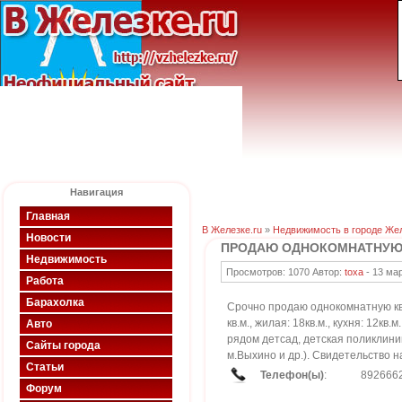
Навигация
Главная
В Железке.ru
»
Недвижимость в городе Же
Новости
ПРОДАЮ ОДНОКОМНАТНУЮ К
Недвижимость
Просмотров: 1070 Автор:
toxa
-
13 ма
Работа
Барахолка
Срочно продаю однокомнатную кв
кв.м., жилая: 18кв.м., кухня: 12кв
Авто
рядом детсад, детская поликлини
Сайты города
м.Выхино и др.). Свидетельство н
Статьи
Телефон(ы)
:
892666
Форум