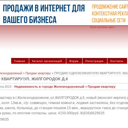
Ваша реклама здесь
Главная
Каталог организаций
Форум
Регистрация
Контакты
лезнодорожный
»
Продам квартиру
» ПРОДАЮ ОДНОКОМНАТНУЮ КВАРТИРУ!УЛ. ЖИЛ
ВАРТИРУ!УЛ. ЖИЛГОРОДОК Д.6
рта 2013 -
Недвижимость в городе Железнодорожный
»
Продам квартиру
артиру в г.Железнодорожном, ул.ЖИЛГОРОДОК д.6, новый (монолит-кирпич) д
.м., холл: 13кв.м., с/у- совмещен, темная комната, лоджия застеклена, без отде
ка, школа, больница, до станции пешком 15 мин., маршрутное такси до станци
а руках, по ипотеке согласны. цена: 4150.000руб. 8(926)6629635
29635