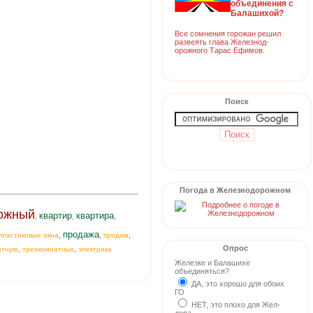
объединения с
Балашихой?
Все сомнения горожан решил
развеять глава Железнод-
орожного Тарас Ефимов.
Поиск
Погода в Железнодорожном
ожный
квартир
квартира
,
,
,
продажа
,
,
,
пластиковые окна
продам
Опрос
,
,
атную
трехкомнатных
электрика
Железке и Балашихе
объединяться?
ДА, это хорошо для обоих
ГО
НЕТ, это плохо для Жел-