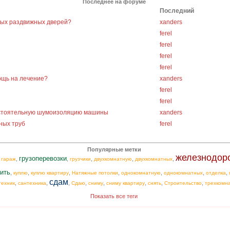
Последнее на форуме
Последний
ных раздвижных дверей?
xanders
ferel
ferel
ferel
ferel
ощь на лечение?
xanders
ferel
ferel
остоятельную шумоизоляцию машины
xanders
ных труб
ferel
Популярные метки
железнодор
грузоперевозки
,
,
,
,
,
,
гараж
грузчики
двухкомнатную
двухкомнатных
ить
,
,
,
,
,
,
,
куплю
куплю квартиру
Натяжные потолки
однокомнатную
однокомнатных
отделка
сдам
,
,
,
,
,
,
,
,
техник
сантехника
Сдаю
сниму
сниму квартиру
снять
Строительство
трехкомн
Показать все теги