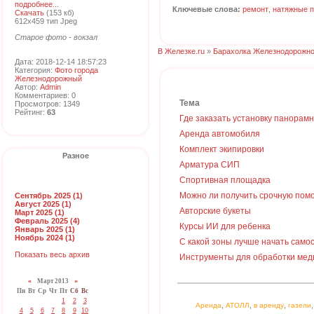
подробнее...
Ключевые слова:
ремонт
,
натяжные п
Скачать
(153 кб)
612x459 тип Jpeg
Старое фото - вокзал
В Железке.ru
»
Барахолка Железнодорожно
Дата: 2018-12-14 18:57:23
Категория:
Фото города
Железнодорожный
Автор:
Admin
Комментариев: 0
Тема
Просмотров: 1349
Рейтинг:
63
Где заказать установку панорам
Аренда автомобиля
Комплект экипировки
Разное
Арматура СИП
Спортивная площадка
Можно ли получить срочную пом
Сентябрь 2025 (1)
Август 2025 (1)
Авторские букеты
Март 2025 (1)
Февраль 2025 (4)
Курсы ИИ для ребенка
Январь 2025 (1)
Ноябрь 2024 (1)
С какой зоны лучше начать сам
Показать весь архив
Инструменты для обработки мед
«
Март 2013
»
Пн
Вт
Ср
Чт
Пт
Сб
Вс
1
2
3
,
,
,
Аренда
АТОЛЛ
в аренду
газели
4
5
6
7
8
9
10