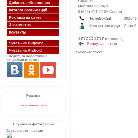
Гарантия.
Добавить объявление
Местная бригада.
Каталог организаций
8 (926) 414-92-85 Сергей
Реклама на сайте
Телефон(ы)
:
892641
Знакомства
Контактное лицо
:
Сергей
Контакты
(голосов: 0)
Читать на Яндексе
Вернуться назад
Читать на Android
Смотрите также:
Следите за новостями в
социальных сетях:
Реклама
Ваша реклама здесь
Случайная фотография
Старое фото - вокзал