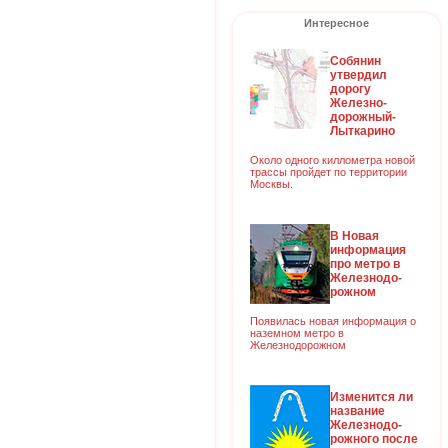
Интересное
Собянин
утвердил
дорогу
Железно-
дорожный-
Лыткарино
Около одного киллометра новой
трассы пройдет по территории
Москвы.
В Новая
информация
про метро в
Железнодо-
рожном
Появилась новая информация о
наземном метро в
Железнодорожном
Изменится ли
название
Железнодо-
рожного после