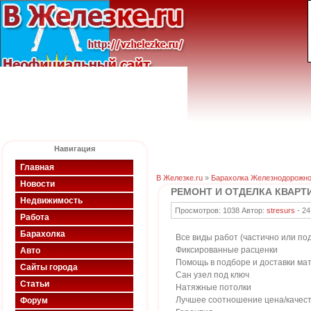
Навигация
Главная
В Железке.ru
»
Барахолка Железнодорожно
Новости
РЕМОНТ И ОТДЕЛКА КВАРТ
Недвижимость
Просмотров: 1038 Автор:
stresurs
-
24
Работа
Барахолка
Все виды работ (частично или под
Фиксированные расценки
Авто
Помощь в подборе и доставки ма
Сайты города
Сан узел под ключ
Статьи
Натяжные потолки
Лучшее соотношение цена/качест
Форум