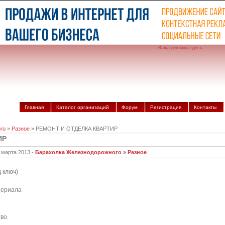
Ваша реклама здесь
Главная
Каталог организаций
Форум
Регистрация
Контакты
го
»
Разное
» РЕМОНТ И ОТДЕЛКА КВАРТИР
ИР
 марта 2013 -
Барахолка Железнодорожного
»
Разное
 ключ)
териала
во.