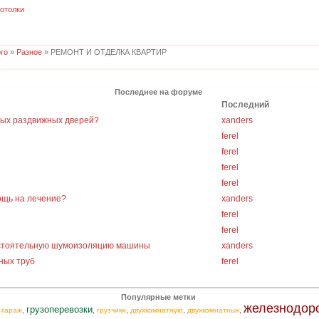
отолки
го
»
Разное
» РЕМОНТ И ОТДЕЛКА КВАРТИР
Последнее на форуме
Последний
ных раздвижных дверей?
xanders
ferel
ferel
ferel
ferel
ощь на лечение?
xanders
ferel
ferel
остоятельную шумоизоляцию машины
xanders
ных труб
ferel
Популярные метки
железнодор
грузоперевозки
,
,
,
,
,
,
гараж
грузчики
двухкомнатную
двухкомнатных