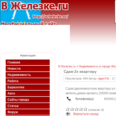
Навигация
Главная
В Железке.ru
»
Недвижимость в городе Же
Новости
Сдам 2х квартиру
Недвижимость
Просмотров: 894 Автор:
olgan741
-
17
Работа
Барахолка
Cдам двухкомнатную квартиру ул
мебель,диван.кровать.20000+ком
Авто
Телефон(ы)
:
892661
Сайты города
Статьи
(голосов: 0)
Форум
Вернуться назад