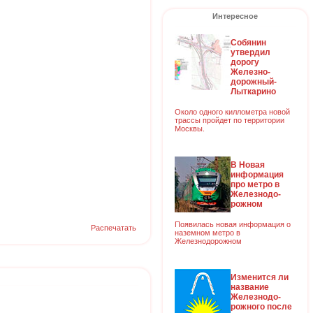
Интересное
Собянин
утвердил
дорогу
Железно-
дорожный-
Лыткарино
Около одного киллометра новой
трассы пройдет по территории
Москвы.
В Новая
информация
про метро в
Железнодо-
рожном
Появилась новая информация о
Распечатать
наземном метро в
Железнодорожном
Изменится ли
название
Железнодо-
рожного после