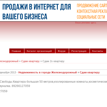
Ваша реклама здесь
Главная
Каталог организаций
Форум
Регистрация
Контакты
лезнодорожный
»
Сдам квартиру
» Сдам 2х квартиру
 декабря 2013 -
Недвижимость в городе Железнодорожный
»
Сдам квартиру
.Свободы.Квартира большая 50 метров,изолированные комнаты,косметически
муналка. 89266127059
27059