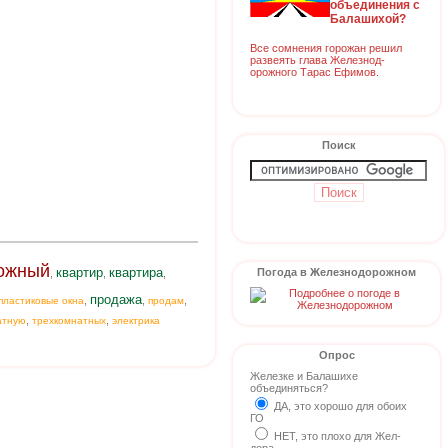
объединения с
Балашихой?
Все сомнения горожан решил
развеять глава Железнод-
орожного Тарас Ефимов.
Поиск
ожный
квартир
квартира
Погода в Железнодорожном
,
,
,
продажа
,
,
,
пластиковые окна
продам
,
,
атную
трехкомнатных
электрика
Опрос
Железке и Балашихе
объединяться?
ДА, это хорошо для обоих
ГО
НЕТ, это плохо для Жел-