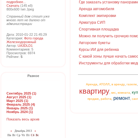
подробнее...
Где заказать установку панорам
Скачать
(145 кб)
Аренда автомобиля
800x600 тип Jpeg
Комплект экипировки
Странный дом стоит уже
много лет не далеко от
Арматура СИП
администрации
Спортивная площадка
Дата: 2010-01-22 21:45:29
Можно ли получить срочную пом
Категория:
Фото города
Железнодорожный
Авторские букеты
Автор:
UA3DLD1
Комментариев: 5
Курсы ИИ для ребенка
Просмотров: 6974
С какой зоны лучше начать сам
Рейтинг:
5
Инструменты для обработки мед
Разное
,
,
,
Аренда
АТОЛЛ
в аренду
газели
квартиру
куп
,
,
,
кис
комната
Сентябрь 2025 (1)
Август 2025 (1)
ремонт
,
,
,
продаю
работа
сан
Март 2025 (1)
Февраль 2025 (4)
Январь 2025 (1)
Ноябрь 2024 (1)
Показать весь архив
«
Декабрь 2013
»
Пн
Вт
Ср
Чт
Пт
Сб
Вс