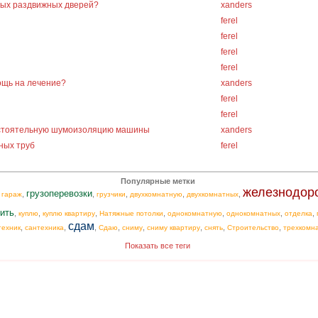
ных раздвижных дверей?
xanders
ferel
ferel
ferel
ferel
ощь на лечение?
xanders
ferel
ferel
остоятельную шумоизоляцию машины
xanders
ных труб
ferel
Популярные метки
железнодор
грузоперевозки
,
,
,
,
,
,
гараж
грузчики
двухкомнатную
двухкомнатных
ить
,
,
,
,
,
,
,
куплю
куплю квартиру
Натяжные потолки
однокомнатную
однокомнатных
отделка
сдам
,
,
,
,
,
,
,
,
техник
сантехника
Сдаю
сниму
сниму квартиру
снять
Строительство
трехкомн
Показать все теги