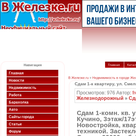
Навигация
Главная
Катал
Главная
В Железке.ru
»
Недвижимость в городе Же
Новости
Сдам 1-к квартиру, ул. Смел
Недвижимость
Просмотров: 976 Автор:
f
Работа
Железнодорожный
»
Сд
Барахолка
Авто
Сдам 1-комн. кв. 
Сайты города
Кучино, 3этаж/17эт
Новостройка, ква
Статьи
техникой. Застек
Форум