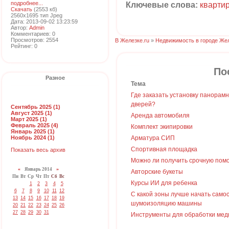
подробнее...
Ключевые слова:
кварти
Скачать
(2553 кб)
2560x1695 тип Jpeg
Дата: 2013-09-02 13:23:59
Автор:
Admin
Комментариев: 0
Просмотров: 2554
В Железке.ru
»
Недвижимость в городе Же
Рейтинг: 0
По
Разное
Тема
Где заказать установку панорам
дверей?
Сентябрь 2025 (1)
Август 2025 (1)
Аренда автомобиля
Март 2025 (1)
Февраль 2025 (4)
Комплект экипировки
Январь 2025 (1)
Ноябрь 2024 (1)
Арматура СИП
Спортивная площадка
Показать весь архив
Можно ли получить срочную пом
«
Январь 2014
»
Авторские букеты
Пн
Вт
Ср
Чт
Пт
Сб
Вс
Курсы ИИ для ребенка
1
2
3
4
5
6
7
8
9
10
11
12
С какой зоны лучше начать само
13
14
15
16
17
18
19
шумоизоляцию машины
20
21
22
23
24
25
26
27
28
29
30
31
Инструменты для обработки мед