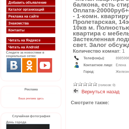
Добавить объявление
балкона, есть ст
Оплата-20000руб+
Каталог организаций
- 1-комн. квартир
Реклама на сайте
Пролетарская, 14э
Знакомства
10кв м. Полность
Контакты
квартира с мебел
Застекленная лод
Читать на Яндексе
свет. Залог обсужд
Читать на Android
Количество комнат
: 1
Следите за новостями в
социальных сетях:
Телефон(ы)
:
898599
Контактное лицо
:
Елена
Город
:
Железн
(голосов: 0)
Реклама
Вернуться назад
Ваша реклама здесь
Смотрите также:
Случайная фотография
День города