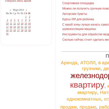
Показать весь архив
Спортивная площадка
Можно ли получить срочную пом
«
Март 2014
»
Пн
Вт
Ср
Чт
Пт
Сб
Вс
Авторские букеты
1
2
Курсы ИИ для ребенка
3
4
5
6
7
8
9
10
11
12
13
14
15
16
С какой зоны лучше начать само
17
18
19
20
21
22
23
шумоизоляцию машины
24
25
26
27
28
29
30
31
Инструменты для обработки мед
Сколько сейчас стоит сделать м
П
,
,
Аренда
АТОЛЛ
в ар
,
грузчики
дв
железнодо
квартиру
,
,
квартиру
Нат
,
однокомнатных
от
,
,
продам
продаю
раб