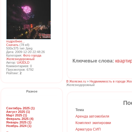
подробнее...
Скачать
(78 кб)
500x375 тип Jpeg
Дата: 2009-12-20 22:48:26
Категория:
Фото города
Железнодорожный
Ключевые слова:
кварти
Автор:
UA3DLD
Комментариев: 0
Просмотров: 6792
Рейтинг:
2
В Железке.ru
»
Недвижимость в городе Же
Железнодорожный
Разное
По
Сентябрь 2025 (1)
Тема
Август 2025 (1)
Март 2025 (1)
Аренда автомобиля
Февраль 2025 (4)
Январь 2025 (1)
Комплект экипировки
Ноябрь 2024 (1)
Арматура СИП