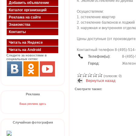
4. Эконом остекление из дерева
Добавить объявление
Каталог организаций
Осуществляем:
1. остекление квартир
Реклама на сайте
2. остекление балконов и лоджий
Знакомства
3. наружная и внутренняя отделк
Контакты
Цены доступные (от производите
Читать на Яндексе
Читать на Android
Контактный телефон 8-(495)-514-
Следите за новостями в
Телефон(ы)
:
8-(495)
социальных сетях:
Город
:
Железн
(голосов: 0)
Вернуться назад
Смотрите также:
Реклама
Ваша реклама здесь
Случайная фотография