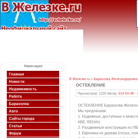
Навигация
Главная
В Железке.ru
»
Барахолка Железнодорожно
Новости
ОСТЕКЛЕНИЕ
Недвижимость
Просмотров: 1220 Автор:
514-54-48
-
Работа
Барахолка
ОСТЕКЛЕНИЕ Барахолка Железнодо
Мы предлагаем:
Авто
1. Надежные, доступные и качест
Сайты города
КВЕ, REHAU.
Статьи
2. Раздвижные конструкции из П
3. Евроокна из дерева (сосна, тол
Форум