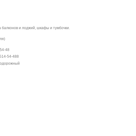
а балконов и лоджий, шкафы и тумбочки.
ля)
54-48
-514-54-488
одорожный