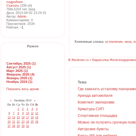
подробнее...
Скачать
(296 кб)
768x1024 тип Jpeg
Дата: 2013-09-02 13:24:15
Автор:
Admin
Комментариев: 0
Просмотров: 2534
Рейтинг:
-1
Ключевые слова:
остекление
,
окна
,
п
Разное
В Железке.ru
»
Барахолка Железнодорожно
Сентябрь 2025 (1)
Август 2025 (1)
Март 2025 (1)
Февраль 2025 (4)
Январь 2025 (1)
Ноябрь 2024 (1)
Тема
Где заказать установку панорам
Показать весь архив
Аренда автомобиля
«
Октябрь 2014
»
Комплект экипировки
Пн
Вт
Ср
Чт
Пт
Сб
Вс
Арматура СИП
1
2
3
4
5
6
7
8
9
10
11
12
Спортивная площадка
13
14
15
16
17
18
19
20
21
22
23
24
25
26
Можно ли получить срочную пом
27
28
29
30
31
Авторские букеты
Курсы ИИ для ребенка