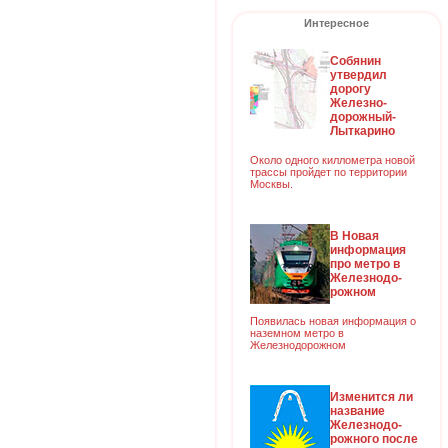
Интересное
Собянин
утвердил
дорогу
Железно-
дорожный-
Лыткарино
Около одного киллометра новой
трассы пройдет по территории
Москвы.
В Новая
информация
про метро в
Железнодо-
рожном
Появилась новая информация о
наземном метро в
Железнодорожном
Изменится ли
название
Железнодо-
рожного после