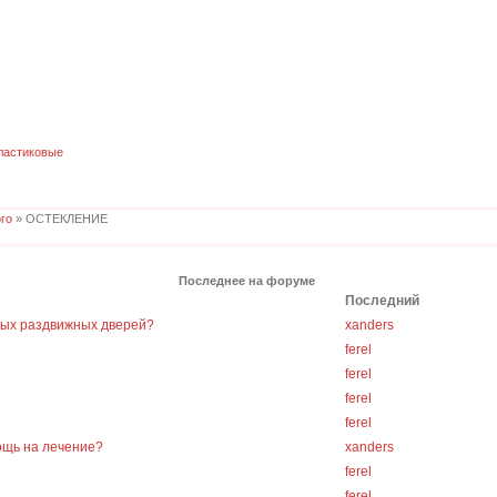
ластиковые
го
» ОСТЕКЛЕНИЕ
Последнее на форуме
Последний
ных раздвижных дверей?
xanders
ferel
ferel
ferel
ferel
ощь на лечение?
xanders
ferel
ferel