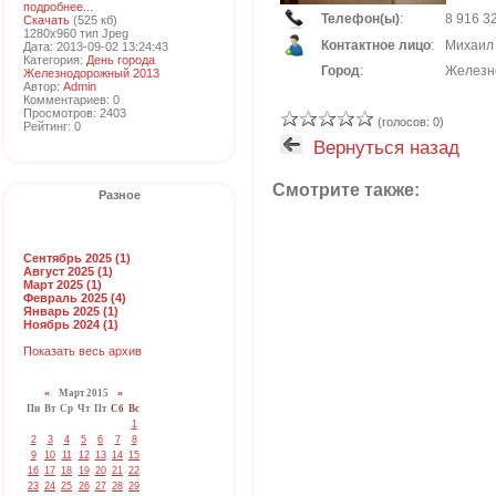
подробнее...
Телефон(ы)
:
8 916 3
Скачать
(525 кб)
1280x960 тип Jpeg
Контактное лицо
:
Михаил
Дата: 2013-09-02 13:24:43
Категория:
День города
Город
:
Железн
Железнодорожный 2013
Автор:
Admin
Комментариев: 0
Просмотров: 2403
(голосов: 0)
Рейтинг: 0
Вернуться назад
Смотрите также:
Разное
Сентябрь 2025 (1)
Август 2025 (1)
Март 2025 (1)
Февраль 2025 (4)
Январь 2025 (1)
Ноябрь 2024 (1)
Показать весь архив
«
Март 2015
»
Пн
Вт
Ср
Чт
Пт
Сб
Вс
1
2
3
4
5
6
7
8
9
10
11
12
13
14
15
16
17
18
19
20
21
22
23
24
25
26
27
28
29