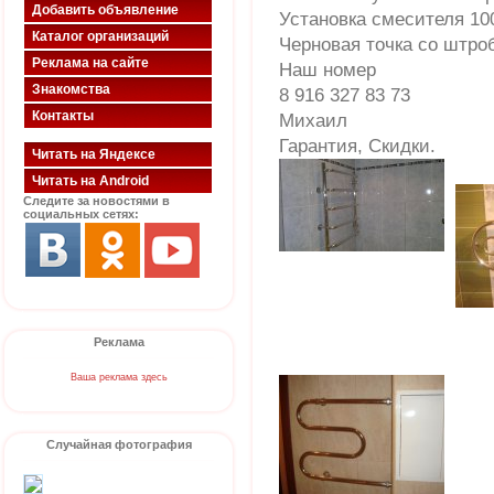
Добавить объявление
Установка смесителя 10
Каталог организаций
Черновая точка со штро
Реклама на сайте
Наш номер
Знакомства
8 916 327 83 73
Контакты
Михаил
Гарантия, Скидки.
Читать на Яндексе
Читать на Android
Следите за новостями в
социальных сетях:
Реклама
Ваша реклама здесь
Случайная фотография