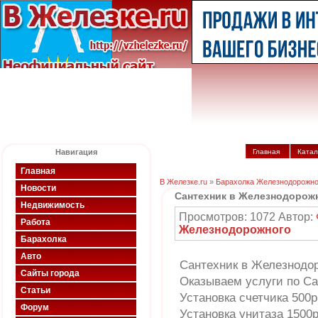
Навигация
Главная
Катал
Главная
В Железке.ru
»
Барахолка Железнодорожно
Новости
Сантехник в Железнодорож
Недвижимость
Просмотров: 1072 Автор:
Работа
Железнодорожного
Барахолка
Авто
Сантехник в Железнодо
Сайты города
Оказываем услуги по С
Статьи
Установка счетчика 500р
Форум
Установка унитаза 1500