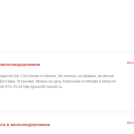
Авто
в железнодорожном
укрытие б/у. Состояние отличное. Не гнилые, не ржавые, не мятые.
оставка. Установка. Можно на дачу. Работаем по Москве и области.
26-974-70-14 http://garaz30.narod2.ru
Авто
ата в железнодорожном