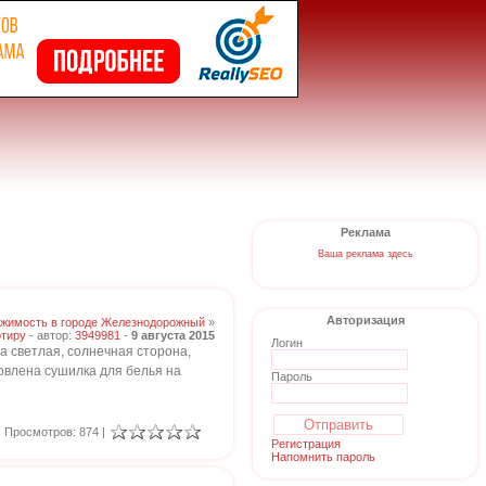
Реклама
Ваша реклама здесь
Авторизация
жимость в городе Железнодорожный
»
ртиру
- автор:
3949981
-
9 августа 2015
Логин
ра светлая, солнечная сторона,
ановлена сушилка для белья на
Пароль
Просмотров: 874 |
Регистрация
Напомнить пароль