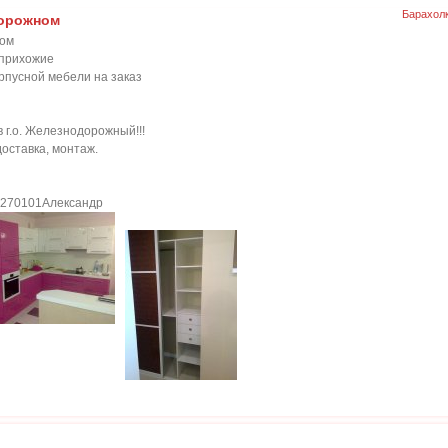
Барахол
дорожном
ном
,прихожие
рпусной мебели на заказ
 г.о. Железнодорожный!!!
оставка, монтаж.
270101Александр