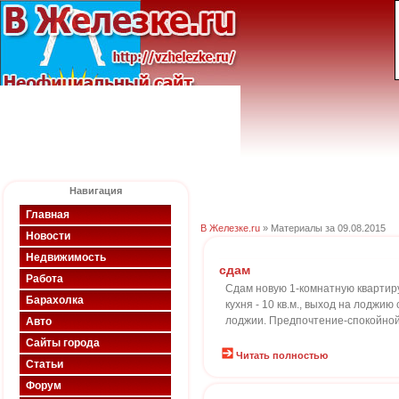
Навигация
Главная
В Железке.ru
» Материалы за 09.08.2015
Новости
Недвижимость
сдам
Работа
Сдам новую 1-комнатную квартиру 
Барахолка
кухня - 10 кв.м., выход на лоджи
лоджии. Предпочтение-спокойной с
Авто
Сайты города
Читать полностью
Статьи
Форум