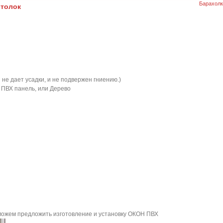
Барахолк
отолок
и не дает усадки, и не подвержен гниению.)
 ПВХ панель, или Дерево
можем предложить изготовление и установку ОКОН ПВХ