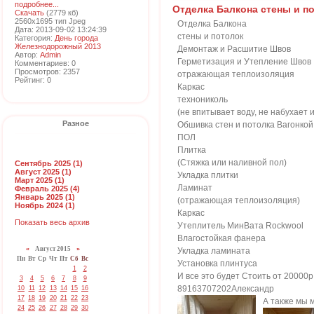
подробнее...
Отделка Балкона стены и п
Скачать
(2779 кб)
2560x1695 тип Jpeg
Отделка Балкона
Дата: 2013-09-02 13:24:39
стены и потолок
Категория:
День города
Железнодорожный 2013
Демонтаж и Расшитие Швов
Автор:
Admin
Герметизация и Утепление Швов
Комментариев: 0
Просмотров: 2357
отражающая теплоизоляция
Рейтинг: 0
Каркас
технониколь
(не впитывает воду, не набухает 
Разное
Обшивка стен и потолка Вагонкой
ПОЛ
Плитка
(Стяжка или наливной пол)
Сентябрь 2025 (1)
Август 2025 (1)
Укладка плитки
Март 2025 (1)
Ламинат
Февраль 2025 (4)
Январь 2025 (1)
(отражающая теплоизоляция)
Ноябрь 2024 (1)
Каркас
Показать весь архив
Утеплитель МинВата Rockwool
Влагостойкая фанера
«
Август 2015
»
Укладка ламината
Пн
Вт
Ср
Чт
Пт
Сб
Вс
Установка плинтуса
1
2
И все это будет Стоить от 20000р
3
4
5
6
7
8
9
89163707202Александр
10
11
12
13
14
15
16
17
18
19
20
21
22
23
А также мы 
24
25
26
27
28
29
30