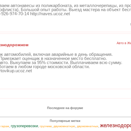
ваем автонавесы из поликарбоната, из металлочерепицы, из пр
офлиста). Большой опыт работы. Выезд мастера на объект бес
926-974-70-14 http://naves.ucoz.net
Авто в Ж
езнодорожном
к автомобилей, включая аварийные в день обращения.
 Приезжает оценщик в назначенное место бесплатно.
вто. Выкупаем за 95% стоимости. Выплачиваем всю сумму.
отаем в любом городе московской области.
vtovikup.ucoz.net
Последнее на форуме
Популярные метки
железнодор
грузоперевозки
,
,
,
,
,
,
гараж
грузчики
двухкомнатную
двухкомнатных