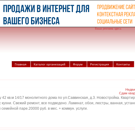
Ваша реклама здесь
Главная
Каталог организаций
Форум
Регистрация
Контакты
Недви
Сдам ква
42 кв.м 14/17 монолитного дома по ул.Саввинская, д.3. Новостройка. Кварти
ю с кухни. Свежий ремонт, все подведено. Ламинат, обои, люстры, ванная, уст
емейной паре.20000 руб. в мес. + коммун. услуги.