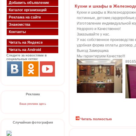
Добавить объявление
Кухни и шкафы в Железно
Каталог организаций
Кухни и шкафы в Железнодорож
Реклама на сайте
гостинные, детские,гардеробные
Изготовление индивидуальной ко
Знакомства
Недорого и Качественно!
Контакты
Заказывайте у нас.
У нас собственное производство в
Читать на Яндексе
удобная форма оплаты договор, д
Читать на Android
Выезд Замерщика
Следите за новостями в
Мы гарантируем Качество!!!
социальных сетях:
89165
Реклама
Ваша реклама здесь
Читать полностью
Случайная фотография