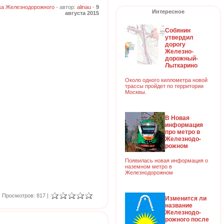
ка Железнодорожного
- автор:
alinau
-
9
Интересное
августа 2015
Собянин
утвердил
дорогу
Железно-
дорожный-
Лыткарино
Около одного киллометра новой
трассы пройдет по территории
Москвы.
В Новая
информация
про метро в
Железнодо-
рожном
Появилась новая информация о
наземном метро в
Железнодорожном
Просмотров: 817 |
Изменится ли
название
Железнодо-
рожного после