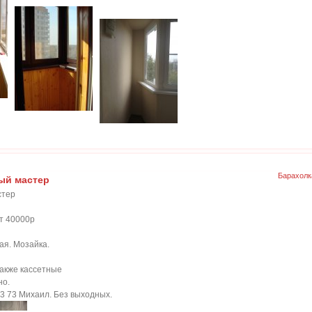
Барахолк
ый мастер
стер
т 40000р
ая. Мозайка.
также кассетные
но.
83 73 Михаил. Без выходных.