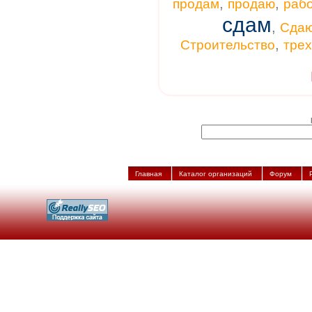
,
,
продам
продаю
раб
сдам
,
Сда
,
Строительство
тре
Главная
Каталог организаций
Форум