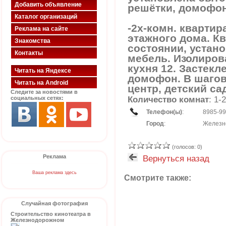
Добавить объявление
решётки, домофон
Каталог организаций
-2х-комн. квартира
Реклама на сайте
этажного дома. К
Знакомства
состоянии, устан
Контакты
мебель. Изолиров
кухня 12. Застекл
Читать на Яндексе
домофон. В шагов
Читать на Android
центр, детский са
Следите за новостями в
социальных сетях:
Количество комнат
: 1-2
Телефон(ы)
:
8985-9
Город
:
Железн
(голосов: 0)
Реклама
Вернуться назад
Ваша реклама здесь
Смотрите также:
Случайная фотография
Строительство кинотеатра в
Железнодорожном