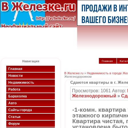
Навигация
Главная
Катал
Главная
В Железке.ru
»
Недвижимость в городе Же
Новости
Железнодорожном
Сдаются квартиры в г. Же
Недвижимость
Работа
Просмотров: 1061 Автор:
Железнодорожный
»
Сд
Барахолка
Авто
-1-комн. квартира 
Сайты города
этажного кирпично
Статьи
Квартира чистая,
Форум
установлена быто