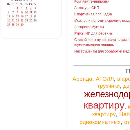
«
Июнь 2016
»
Комплект экипировки
Пн
Вт
Ср
Чт
Пт
Сб
Вс
Арматура СИП
1
2
3
4
5
6
7
8
9
10
11
12
Спортивная площадка
13
14
15
16
17
18
19
Можно ли получить срочную пом
20
21
22
23
24
25
26
27
28
29
30
Авторские букеты
Курсы ИИ для ребенка
С какой зоны лучше начать само
шумоизоляцию машины
Инструменты для обработки мед
П
,
,
Аренда
АТОЛЛ
в ар
,
грузчики
дв
железнодо
квартиру
,
,
квартиру
Нат
,
однокомнатных
от