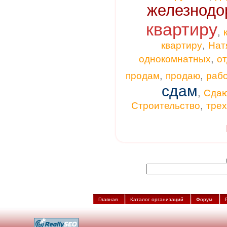
железнодо
квартиру
,
,
квартиру
Нат
,
однокомнатных
от
,
,
продам
продаю
раб
сдам
,
Сда
,
Строительство
тре
Главная
Каталог организаций
Форум