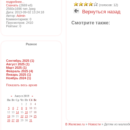
подробнее...
(голосов: 12)
Скачать
(2669 кб)
2560x1696 тип Jpeg
Вернуться назад
Дата: 2013-09-02 13:24:18
Автор:
Admin
Комментариев: 0
Смотрите также:
Просмотров: 2410
Рейтинг: 0
Разное
Сентябрь 2025 (1)
Август 2025 (1)
Март 2025 (1)
Февраль 2025 (4)
Январь 2025 (1)
Ноябрь 2024 (1)
Показать весь архив
«
Август 2019
»
Пн
Вт
Ср
Чт
Пт
Сб
Вс
1
2
3
4
5
6
7
8
9
10
11
12
13
14
15
16
17
18
19
20
21
22
23
24
25
26
27
28
29
30
31
В Железке.ru
»
Новости
» Детям из малооб