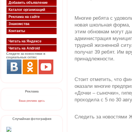
Добавить объявление
Каталог организаций
Реклама на сайте
Многие ребята с удоволь
Знакомства
новая школьная форма, 
Контакты
этим обновкам могут да
администрация муниципа
Читать на Яндексе
трудной жизненной ситу
Читать на Android
получат 39 ребят. Им в
Следите за новостями в
социальных сетях:
принадлежности.
Стоит отметить, что фи
оказали многие предпри
Реклама
«Дочки – сыночки», гип
проходила с 5 по 30 авгу
Ваша реклама здесь
Следить за новостями Ж
Случайная фотография