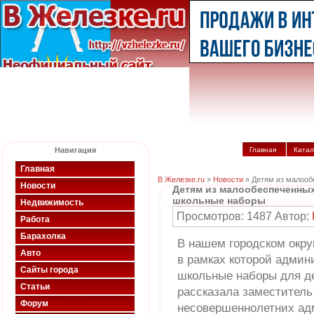
Навигация
Главная
Катал
Главная
В Железке.ru
»
Новости
» Детям из малооб
Новости
Детям из малообеспеченны
школьные наборы
Недвижимость
Просмотров: 1487 Автор:
Работа
Барахолка
В нашем городском окру
Авто
в рамках которой адми
Сайты города
школьные наборы для д
Статьи
рассказала заместитель
Форум
несовершеннолетних ад