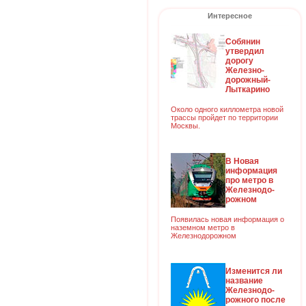
Интересное
Собянин
утвердил
дорогу
Железно-
дорожный-
Лыткарино
Около одного киллометра новой
трассы пройдет по территории
Москвы.
В Новая
информация
про метро в
Железнодо-
рожном
Появилась новая информация о
наземном метро в
Железнодорожном
Изменится ли
название
Железнодо-
рожного после