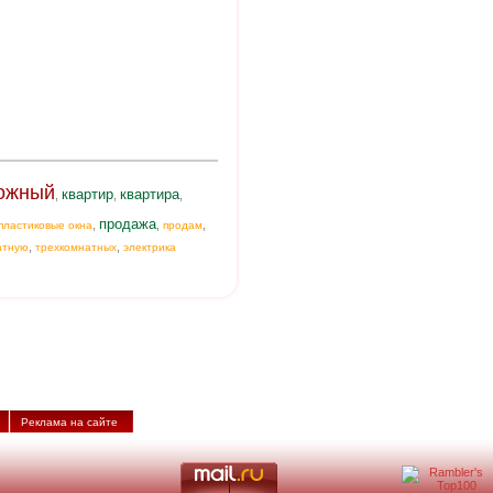
ожный
квартир
квартира
,
,
,
продажа
,
,
,
пластиковые окна
продам
,
,
атную
трехкомнатных
электрика
Реклама на сайте