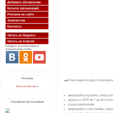
Добавить объявление
Каталог организаций
Реклама на сайте
Знакомства
Контакты
Читать на Яндексе
Читать на Android
Следите за новостями в
социальных сетях:
Реклама
🛻План ремонта дорог в Балашихе
Ваша реклама здесь
микрорайон Купавна, улица В
дорога от КПП № 7 до Восточн
Случайная фотография
улица Карбышева
микрорайон Салтыковка, улиц