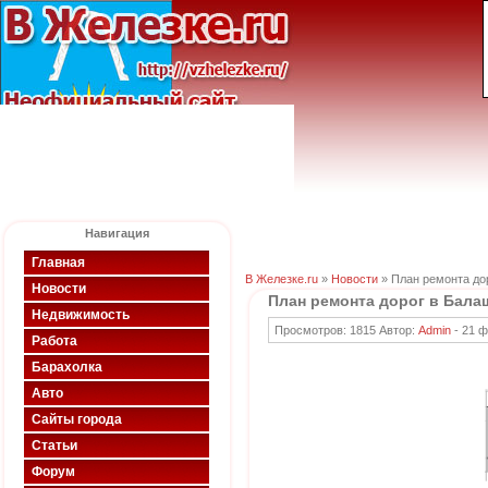
Навигация
Главная
В Железке.ru
»
Новости
» План ремонта дор
Новости
План ремонта дорог в Балаш
Недвижимость
Просмотров: 1815 Автор:
Admin
-
21 ф
Работа
Барахолка
Авто
Сайты города
Статьи
Форум