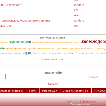
ощь на лечение?
xanders
ferel
ferel
остоятельную шумоизоляцию машины
xanders
ных труб
ferel
Популярные метки
железнодор
грузоперевозки
,
,
,
,
,
,
гараж
грузчики
двухкомнатную
двухкомнатных
ить
,
,
,
,
,
,
,
куплю
куплю квартиру
Натяжные потолки
однокомнатную
однокомнатных
отделка
сдам
,
,
,
,
,
,
,
,
техник
сантехника
Сдаю
сниму
сниму квартиру
снять
Строительство
трехкомн
Показать все теги
Поиск по сайту:
Наверх
аталог организаций
Форум
Регистрация
Добавить объявление
Контакты
© 2007-2014
В Железке.ru
Запомнить сайт