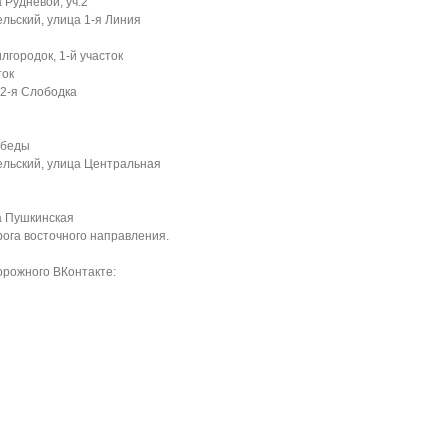
 Рудневой, уч.2
льский, улица 1-я Линия
лгородок, 1-й участок
ток
 2-я Слободка
обеды
ельский, улица Центральная
а Пушкинская
рога восточного направления.
рожного ВКонтакте: