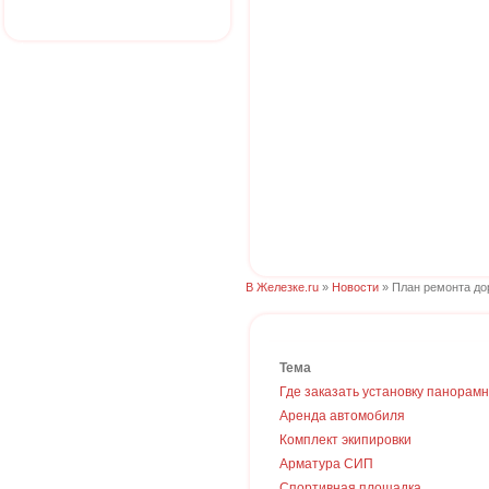
В Железке.ru
»
Новости
» План ремонта дор
Тема
Где заказать установку панорам
Аренда автомобиля
Комплект экипировки
Арматура СИП
Спортивная площадка