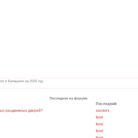
ог в Балашихе на 2025 год
Последнее на форуме
Последний
ных раздвижных дверей?
xanders
ferel
ferel
ferel
ferel