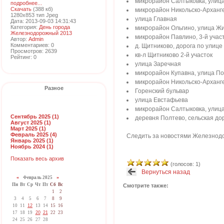
микрорайон Салтыковка, улица
подробнее...
Скачать
(388 кб)
микрорайон Никольско-Арханге
1280x853 тип Jpeg
улица Главная
Дата: 2013-09-03 14:31:43
Категория:
День города
микрорайон Ольгино, улица Жи
Железнодорожный 2013
микрорайон Павлино, 3-й учас
Автор:
Admin
Комментариев: 0
д. Щитниково, дорога по улице
Просмотров: 2639
кв-л Щитниково 2-й участок
Рейтинг: 0
улица Заречная
микрорайон Купавна, улица П
микрорайон Никольско-Арханг
Разное
Горенский бульвар
улица Евстафьева
микрорайон Салтыковка, улиц
Сентябрь 2025 (1)
деревня Полтево, сельская до
Август 2025 (1)
Март 2025 (1)
Февраль 2025 (4)
Следить за новостями Железнодо
Январь 2025 (1)
Ноябрь 2024 (1)
Показать весь архив
(голосов: 1)
Вернуться назад
«
Февраль 2025
»
Пн
Вт
Ср
Чт
Пт
Сб
Вс
Смотрите также:
1
2
3
4
5
6
7
8
9
10
11
12
13
14
15
16
17
18
19
20
21
22
23
24
25
26
27
28