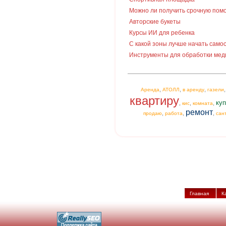
Можно ли получить срочную пом
Авторские букеты
Курсы ИИ для ребенка
С какой зоны лучше начать сам
Инструменты для обработки мед
,
,
,
Аренда
АТОЛЛ
в аренду
газели
квартиру
куп
,
,
,
кис
комната
ремонт
,
,
,
продаю
работа
сан
Главная
К