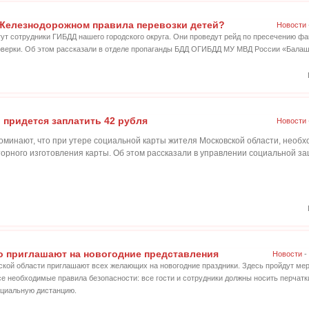
Железнодорожном правила перевозки детей?
Новости
гут сотрудники ГИБДД нашего городского округа. Они проведут рейд по пресечению фа
оверки. Об этом рассказали в отделе пропаганды БДД ОГИБДД МУ МВД России «Балаш
 придется заплатить 42 рубля
Новости
инают, что при утере социальной карты жителя Московской области, необхо
торного изготовления карты. Об этом рассказали в управлении социальной 
 приглашают на новогодние представления
Новости
-
кой области приглашают всех желающих на новогодние праздники. Здесь пройдут мер
е необходимые правила безопасности: все гости и сотрудники должны носить перчатки
оциальную дистанцию.