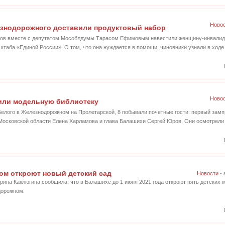
Ново
знодорожного доставили продуктовый набор
мов вместе с депутатом Мособлдумы Тарасом Ефимовым навестили женщину-инвалида
штаба «Единой России». О том, что она нуждается в помощи, чиновники узнали в ходе
Ново
или модельную библиотеку
Белого в Железнодорожном на Пролетарской, 8 побывали почетные гости: первый замп
Московской области Елена Харламова и глава Балашихи Сергей Юров. Они осмотрели
ом откроют новый детский сад
Новости
- 
ина Каклюгина сообщила, что в Балашихе до 1 июня 2021 года откроют пять детских м
дорожном.