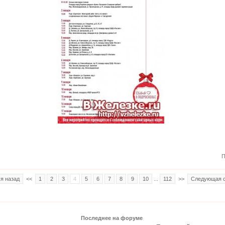
П
я назад
<<
1
2
3
4
5
6
7
8
9
10
...
112
>>
Следующая с
Последнее на форуме