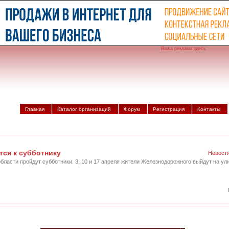
Ваша реклама здесь
Главная
Каталог организаций
Форум
Регистрация
Контакты
ся к субботнику
Новост
бласти пройдут субботники. 3, 10 и 17 апреля жители Железнодорожного выйдут на у