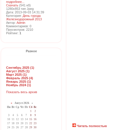
подробнее...
Скачать
(541 кб)
1280x853 тип Jpeg
Дата: 2013-09-03 14:31:39
Категория:
День города
Железнодорожный 2013
Автор:
Admin
Комментариев: 0
Просмотров: 2210
Рейтинг:
1
Разное
Сентябрь 2025 (1)
Август 2025 (1)
Март 2025 (1)
Февраль 2025 (4)
Январь 2025 (1)
Ноябрь 2024 (1)
Показать весь архив
«
Август 2026 »
Пн
Вт
Ср
Чт
Пт
Сб
Вс
1
2
3
4
5
6
7
8
9
10
11
12
13
14
15
16
17
18
19
20
21
22
23
Читать полностью
24
25
26
27
28
29
30