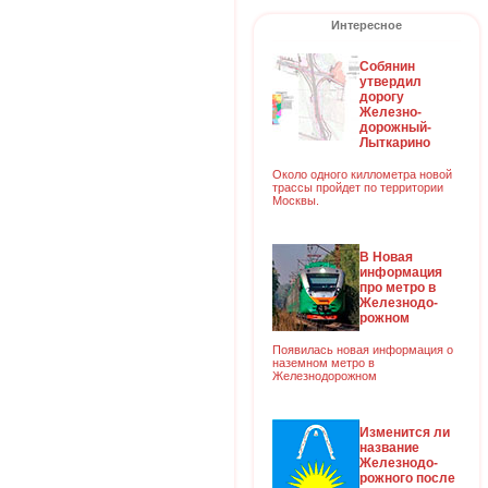
Интересное
Собянин
утвердил
дорогу
Железно-
дорожный-
Лыткарино
Около одного киллометра новой
трассы пройдет по территории
Москвы.
В Новая
информация
про метро в
Железнодо-
рожном
Появилась новая информация о
наземном метро в
Железнодорожном
Изменится ли
название
Железнодо-
рожного после