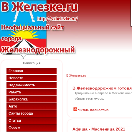
Навигация
Главная
В Железке.ru
Новости
Недвижимость
В Железнодорожном готовят
Работа
Традиционно в апреле в Московской о
убрать весь мусор.
Барахолка
Авто
Читать полностью
Сайты города
Статьи
Форум
Афиша - Масленица 2021