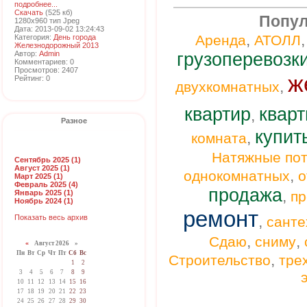
подробнее...
Скачать
(525 кб)
Попул
1280x960 тип Jpeg
Дата: 2013-09-02 13:24:43
,
Аренда
АТОЛЛ
Категория:
День города
Железнодорожный 2013
Автор:
Admin
грузоперевозк
Комментариев: 0
Просмотров: 2407
ж
Рейтинг: 0
,
двухкомнатных
квартир
кварт
,
Разное
купит
,
комната
Натяжные пот
Сентябрь 2025 (1)
Август 2025 (1)
,
однокомнатных
о
Март 2025 (1)
Февраль 2025 (4)
продажа
,
Январь 2025 (1)
п
Ноябрь 2024 (1)
ремонт
,
Показать весь архив
санте
,
,
Сдаю
сниму
«
Август 2026 »
Пн
Вт
Ср
Чт
Пт
Сб
Вс
,
Строительство
тре
1
2
3
4
5
6
7
8
9
10
11
12
13
14
15
16
17
18
19
20
21
22
23
24
25
26
27
28
29
30