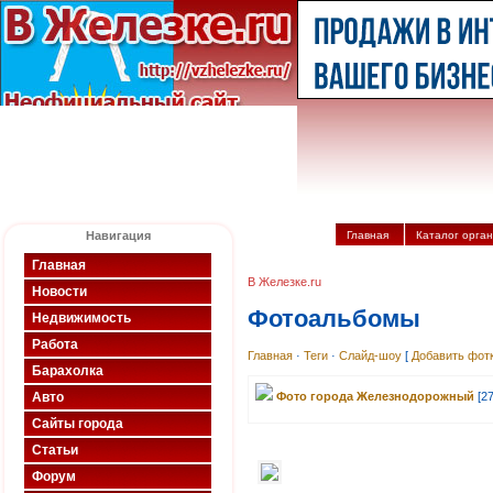
Навигация
Главная
Каталог орга
Главная
В Железке.ru
Новости
Фотоальбомы
Недвижимость
Работа
Главная
·
Теги
·
Слайд-шоу
[
Добавить фот
Барахолка
Авто
Фото города Железнодорожный
[27
Сайты города
Статьи
Форум