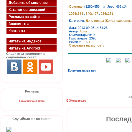
Добавить объявление
Оригинал
(1280x853, тип Jpeg, 462 кб)
Каталог организаций
1024x683
,
640x427
,
256x171
Реклама на сайте
Категория:
День города Железнодорожны
Знакомства
Дата: 2013-09-03 14:31:26
Контакты
Автор:
Admin
Комментариев: 0
Просмотров: 2398
Читать на Яндексе
Рейтинг:
-
-5
+
Отправить на эл. почту
Читать на Android
Следите за новостями в
социальных сетях:
Комментариев нет
Реклама
20
В Железке.ru
Ваша реклама здесь
Послед
Случайная фотография