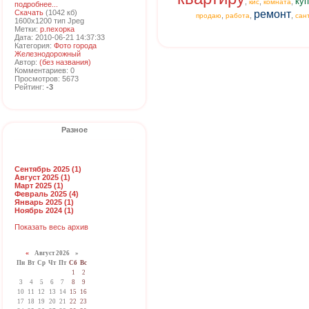
куп
,
,
,
кис
комната
подробнее...
Скачать
(1042 кб)
ремонт
,
,
,
продаю
работа
сан
1600x1200 тип Jpeg
Метки:
р.пехорка
Дата: 2010-06-21 14:37:33
Категория:
Фото города
Железнодорожный
Автор:
(без названия)
Комментариев: 0
Просмотров: 5673
Рейтинг:
-3
Разное
Сентябрь 2025 (1)
Август 2025 (1)
Март 2025 (1)
Февраль 2025 (4)
Январь 2025 (1)
Ноябрь 2024 (1)
Показать весь архив
«
Август 2026 »
Пн
Вт
Ср
Чт
Пт
Сб
Вс
1
2
3
4
5
6
7
8
9
10
11
12
13
14
15
16
17
18
19
20
21
22
23