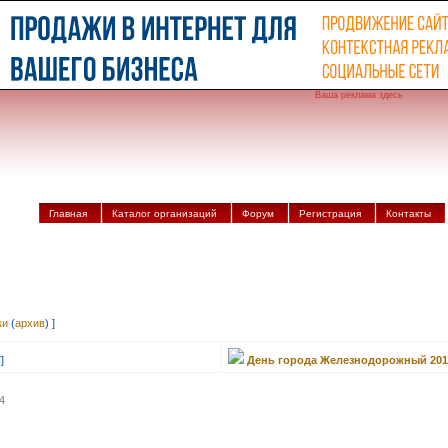
Ваша реклама здесь
Главная
Каталог организаций
Форум
Регистрация
Контакты
ки
(
архив
) ]
]
День города Железнодорожный 201
4