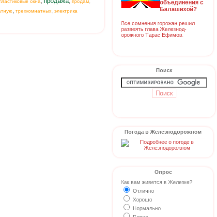
продажа
,
,
,
пластиковые окна
продам
объединения с
Балашихой?
,
,
атную
трехкомнатных
электрика
Все сомнения горожан решил
развеять глава Железнод-
орожного Тарас Ефимов.
Поиск
Погода в Железнодорожном
Опрос
Как вам живется в Железке?
Отлично
Хорошо
Нормально