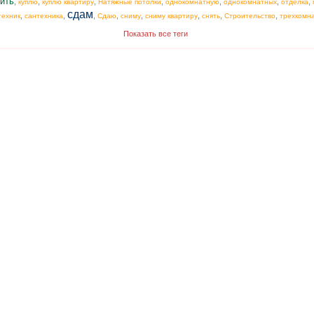
ить
,
,
,
,
,
,
,
куплю
куплю квартиру
Натяжные потолки
однокомнатную
однокомнатных
отделка
сдам
,
,
,
,
,
,
,
,
техник
сантехника
Сдаю
сниму
сниму квартиру
снять
Строительство
трехкомн
Показать все теги