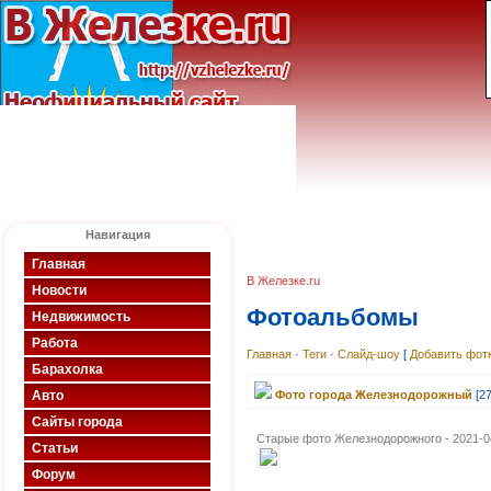
Навигация
Главная
В Железке.ru
Новости
Фотоальбомы
Недвижимость
Работа
Главная
·
Теги
·
Слайд-шоу
[
Добавить фот
Барахолка
Авто
Фото города Железнодорожный
[27
Сайты города
Старые фото Железнодорожного - 2021-0
Статьи
Форум