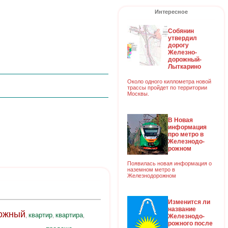
Интересное
Собянин
утвердил
дорогу
Железно-
дорожный-
Лыткарино
Около одного киллометра новой
трассы пройдет по территории
Москвы.
В Новая
информация
про метро в
Железнодо-
рожном
Появилась новая информация о
наземном метро в
Железнодорожном
Изменится ли
название
ожный
квартир
квартира
,
,
,
Железнодо-
рожного после