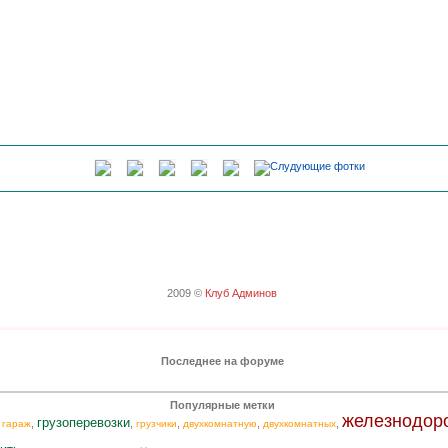
2009 ©
Клуб Админов
Последнее на форуме
Популярные метки
железнодор
грузоперевозки
,
,
,
,
,
,
гараж
грузчики
двухкомнатную
двухкомнатных