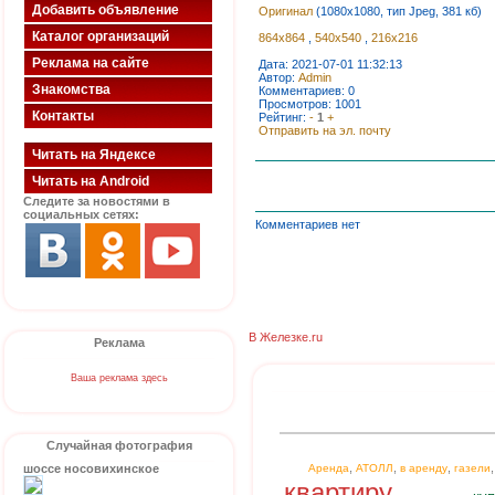
Добавить объявление
Оригинал
(1080x1080, тип Jpeg, 381 кб)
Каталог организаций
864x864
,
540x540
,
216x216
Реклама на сайте
Дата: 2021-07-01 11:32:13
Автор:
Admin
Знакомства
Комментариев: 0
Просмотров: 1001
Контакты
Рейтинг:
-
1
+
Отправить на эл. почту
Читать на Яндексе
Читать на Android
Следите за новостями в
социальных сетях:
Комментариев нет
В Железке.ru
Реклама
Ваша реклама здесь
Случайная фотография
,
,
,
шоссе носовихинское
Аренда
АТОЛЛ
в аренду
газели
квартиру