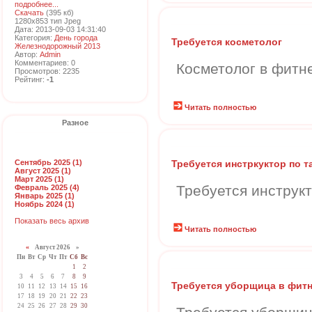
подробнее...
Скачать
(395 кб)
1280x853 тип Jpeg
Дата: 2013-09-03 14:31:40
Категория:
День города
Требуется косметолог
Железнодорожный 2013
Автор:
Admin
Комментариев: 0
Косметолог в фитн
Просмотров: 2235
Рейтинг:
-1
Читать полностью
Разное
Сентябрь 2025 (1)
Требуется инстркуктор по т
Август 2025 (1)
Март 2025 (1)
Требуется инструк
Февраль 2025 (4)
Январь 2025 (1)
Ноябрь 2024 (1)
Показать весь архив
Читать полностью
«
Август 2026 »
Пн
Вт
Ср
Чт
Пт
Сб
Вс
1
2
3
4
5
6
7
8
9
Требуется уборщица в фитн
10
11
12
13
14
15
16
17
18
19
20
21
22
23
24
25
26
27
28
29
30