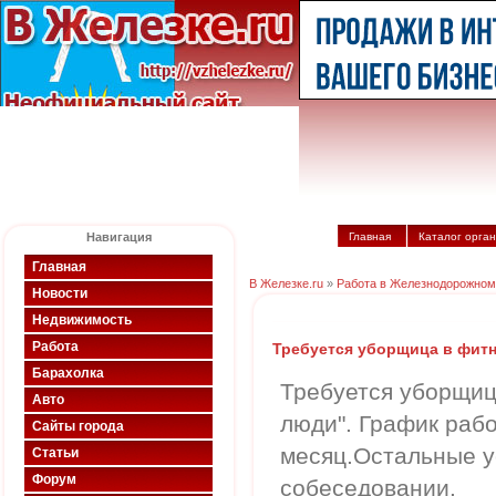
Навигация
Главная
Каталог орга
Главная
В Железке.ru
»
Работа в Железнодорожном
Новости
Недвижимость
Работа
Требуется уборщица в фитн
Барахолка
Требуется уборщиц
Авто
люди". График рабо
Сайты города
месяц.Остальные у
Статьи
Форум
собеседовании.