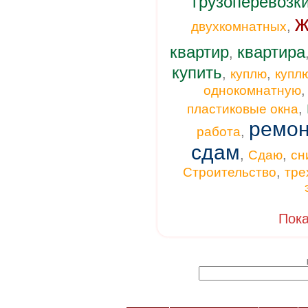
грузоперевозк
ж
,
двухкомнатных
квартир
квартира
,
купить
,
,
куплю
купл
однокомнатную
,
пластиковые окна
ремон
,
работа
сдам
,
,
Сдаю
сн
,
Строительство
тре
Пока