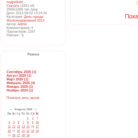
подробнее...
Скачать
(1831 кб)
2560x1696 тип Jpeg
Дата: 2013-09-02 13:24:26
Пока
Категория:
День города
Железнодорожный 2013
Автор:
Admin
Комментариев: 0
Просмотров: 2297
Рейтинг:
-1
Разное
Сентябрь 2025 (1)
Август 2025 (1)
Март 2025 (1)
Февраль 2025 (4)
Январь 2025 (1)
Ноябрь 2024 (1)
Показать весь архив
«
Февраль 2008
»
Пн
Вт
Ср
Чт
Пт
Сб
Вс
1
2
3
4
5
6
7
8
9
10
11
12
13
14
15
16
17
18
19
20
21
22
23
24
25
26
27
28
29