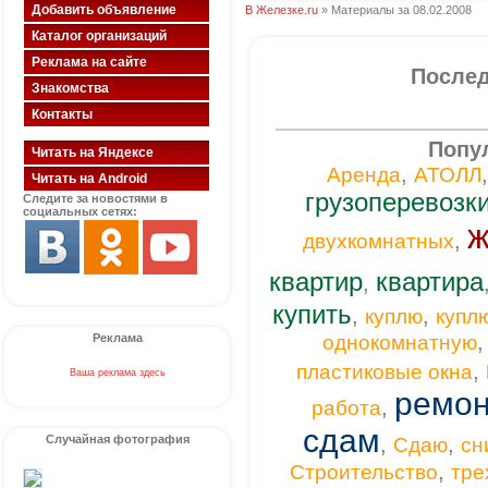
Добавить объявление
В Железке.ru
» Материалы за 08.02.2008
Каталог организаций
Реклама на сайте
Послед
Знакомства
Контакты
Попу
Читать на Яндексе
,
Аренда
АТОЛЛ
Читать на Android
грузоперевозк
Следите за новостями в
социальных сетях:
ж
,
двухкомнатных
квартир
квартира
,
купить
,
,
куплю
купл
Реклама
однокомнатную
,
пластиковые окна
Ваша реклама здесь
ремон
,
работа
сдам
Случайная фотография
,
,
Сдаю
сн
,
Строительство
тре