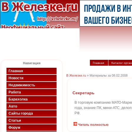
Навигация
Главная
Каталог орга
Главная
В Железке.ru
» Материалы за 08.02.2008
Новости
Недвижимость
Работа
Секретарь
Барахолка
В торговую компанию МАТО-Маркет
Авто
года, знание ПК, мини-АТС, делоп
РФ.
Сайты города
Статьи
Читать полностью
Форум