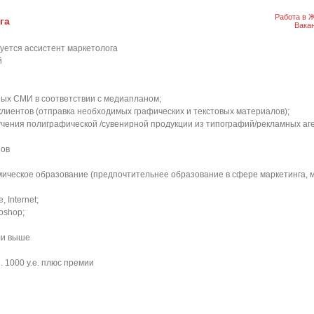
Работа в 
га
Вака
уется ассистент маркетолога
й
ых СМИ в соответствии с медиапланом;
лиентов (отправка необходимых графических и текстовых материалов);
учения полиграфической /сувенирной продукции из типографий/рекламных аге
зов
ическое образование (предпочтительнее образование в сфере маркетинга, 
 Internet;
oshop;
или выше
. 1000 у.е. плюс премии