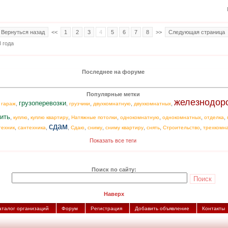
Вернуться назад
<<
1
2
3
4
5
6
7
8
>>
Следующая страница
 года
Последнее на форуме
Популярные метки
железнодор
грузоперевозки
,
,
,
,
,
,
гараж
грузчики
двухкомнатную
двухкомнатных
ить
,
,
,
,
,
,
,
куплю
куплю квартиру
Натяжные потолки
однокомнатную
однокомнатных
отделка
сдам
,
,
,
,
,
,
,
,
техник
сантехника
Сдаю
сниму
сниму квартиру
снять
Строительство
трехкомн
Показать все теги
Поиск по сайту:
Наверх
аталог организаций
Форум
Регистрация
Добавить объявление
Контакты