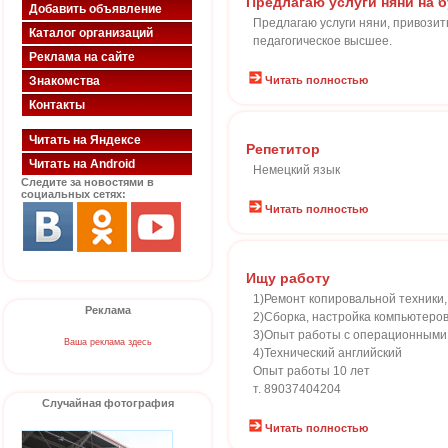
Предлагаю услуги няни на 
Добавить объявление
Предлагаю услуги няни, привозит
Каталог организаций
педагогическое высшее.
Реклама на сайте
Знакомства
Читать полностью
Контакты
Читать на Яндексе
Репетитор
Читать на Android
Немецкий язык
Следите за новостями в
социальных сетях:
Читать полностью
Ищу работу
1)Ремонт копировальной техники,
Реклама
2)Сборка, настройка компьютеро
3)Опыт работы с операционными 
Ваша реклама здесь
4)Технический английский
Опыт работы 10 лет
т. 89037404204
Случайная фотография
Читать полностью