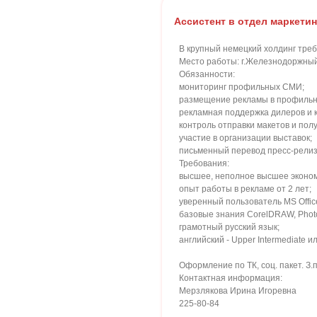
Ассистент в отдел маркетин
В крупный немецкий холдинг треб
Место работы: г.Железнодоржны
Обязанности:
мониторинг профильных СМИ;
размещение рекламы в профильн
рекламная поддержка дилеров и к
контроль отправки макетов и пол
участие в организации выставок;
письменный перевод пресс-рели
Требования:
высшее, неполное высшее эконом
опыт работы в рекламе от 2 лет;
уверенный пользователь MS Office,
базовые знания CorelDRAW, Phot
грамотный русский язык;
английский - Upper Intermediate 
Оформление по ТК, соц. пакет. З.п
Контактная информация:
Мерзлякова Ирина Игоревна
225-80-84