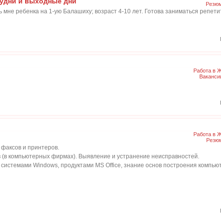
будни и выходные дни
Резю
ь мне ребенка на 1-ую Балашиху; возраст 4-10 лет. Готова заниматься репет
Работа в 
Ваканси
Работа в 
Резю
 факсов и принтеров.
в (в компьютерных фирмах). Выявление и устранение неисправностей.
системами Windows, продуктами MS Office, знание основ построения компью