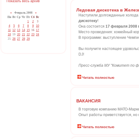
Показать весь архив
Ледовая дискотека в Желе
«
Февраль 2008
»
Наступили долгожданные холода 
Пн
Вт
Ср
Чт
Пт
Сб
Вс
дискотеку
!
1
2
3
4
5
6
7
8
9
10
Она состоится
17 февраля 2008 
11
12
13
14
15
16
17
Место проведения: хоккейный корт
18
19
20
21
22
23
24
В программе: выступление Чемпи
25
26
27
28
29
Вы получите настоящее удовольс
DJ!
Пресс-служба МУ "Комитет по ф
Читать полностью
ВАКАНСИЯ
В торговую компанию МАТО-Маркет
Опыт работы приветствуется, но н
Читать полностью