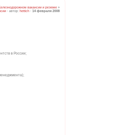
Железнодорожном вакансии и резюме
»
нсии
- автор:
hettich
-
14 февраля 2008
нтств в России;
менеджмента);