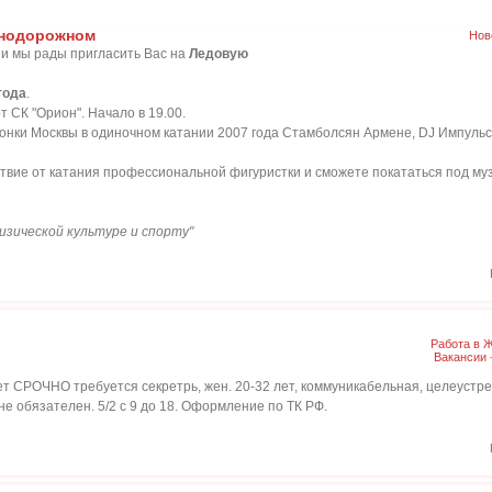
знодорожном
Нов
и мы рады пригласить Вас на
Ледовую
года
.
 СК "Орион". Начало в 19.00.
онки Москвы в одиночном катании 2007 года Стамболсян Армене, DJ Импульс
твие от катания профессиональной фигуристки и сможете покататься под м
изической культуре и спорту"
Работа в 
Вакансии
 СРОЧНО требуется секретрь, жен. 20-32 лет, коммуникабельная, целеустре
е обязателен. 5/2 с 9 до 18. Оформление по ТК РФ.