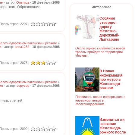
ме
- автор:
Ольгица
-
18 февраля 2008
иторством. Образование
Интересное
Собянин
утвердил
Просмотров: 2207 |
дорогу
Железно-
дорожный-
Лыткарино
Железнодорожном вакансии и резюме
»
и
- автор:
anna1234
-
18 февраля 2008
Около одного киллометра новой
трассы пройдет по территории
Москвы.
Просмотров: 2075 |
В Новая
информация
про метро в
Железнодорожном вакансии и резюме
»
Железнодо-
ме
- автор:
copycop
-
17 февраля 2008
рожном
Появилась новая информация о
наземном метро в
терных сетей.
Железнодорожном
Изменится ли
название
Железнодо-
Просмотров: 2009 |
рожного после