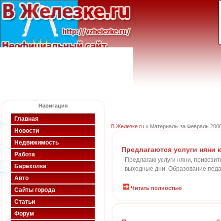
Навигация
Главная
В Железке.ru
» Материалы за Февраль 2008
Новости
Недвижимость
Предлагаются услуги няни к
Работа
Предлагаю услуги няни, привозит
Барахолка
выходные дни. Образование педаг
Авто
Читать полностью
Сайты города
Статьи
Форум