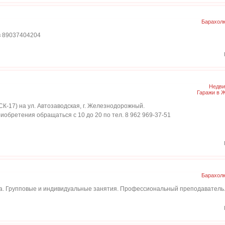
Барахол
в 89037404204
Недви
Гаражи в 
ГСК-17) на ул. Автозаводская, г. Железнодорожный.
иобретения обращаться с 10 до 20 по тел. 8 962 969-37-51
Барахол
а. Групповые и индивидуальные занятия. Профессиональный преподаватель. 