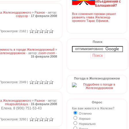
объединения с
Балашихой?
ка Железнодорожного
»
Разное
- автор:
Все сомнения горожан решил
copycop
-
17 февраля 2008
развеять глава Железнод-
орожного Тарас Ефимов.
Просмотров: 2162 |
Поиск
жимость в городе Железнодорожный
»
Железнодорожном
- автор:
zoom-zoom
-
15 февраля 2008
Погода в Железнодорожном
Просмотров: 2049 |
ка Железнодорожного
»
Разное
- автор:
Опрос
mkapsuletskaya
-
15 февраля 2008
Елена. 8 (906) 751-53-43
Как вам живется в Железке?
Отлично
Хорошо
Просмотров: 3260 |
Нормально