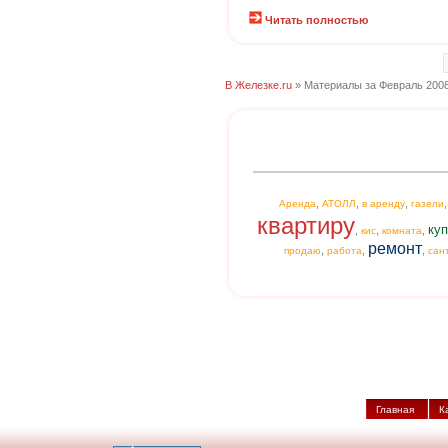
Читать полностью
В Железке.ru
» Материалы за Февраль 2008
,
,
,
Аренда
АТОЛЛ
в аренду
газели
квартиру
куп
,
,
,
кис
комната
ремонт
,
,
,
продаю
работа
сан
Главная
К