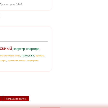
Просмотров: 1940 |
ожный
квартир
квартира
,
,
,
продажа
,
,
,
пластиковые окна
продам
,
,
атную
трехкомнатных
электрика
Реклама на сайте