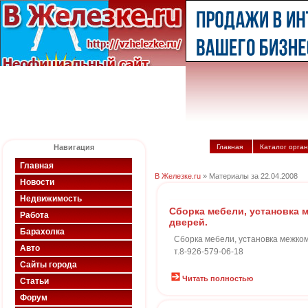
Навигация
Главная
Каталог орга
Главная
В Железке.ru
» Материалы за 22.04.2008
Новости
Недвижимость
Сборка мебели, установка 
Работа
дверей.
Барахолка
Сборка мебели, установка межком
Авто
т.8-926-579-06-18
Сайты города
Читать полностью
Статьи
Форум