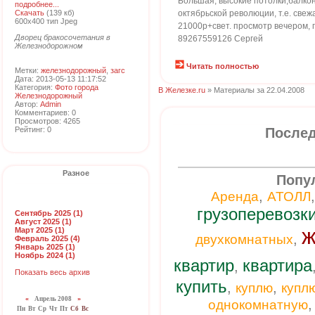
Большая, высокие потолки,балкон
подробнее...
Скачать
(139 кб)
октябрьской революции, т.е. свеж
600x400 тип Jpeg
21000р+свет. просмотр вечером, 
Дворец бракосочетания в
89267559126 Сергей
Железнодорожном
Читать полностью
Метки:
железнодорожный
,
загс
Дата: 2013-05-13 11:17:52
Категория:
Фото города
В Железке.ru
» Материалы за 22.04.2008
Железнодорожный
Автор:
Admin
Комментариев: 0
Просмотров: 4265
Рейтинг: 0
Послед
Разное
Попу
,
Аренда
АТОЛЛ
грузоперевозк
Сентябрь 2025 (1)
Август 2025 (1)
ж
Март 2025 (1)
,
двухкомнатных
Февраль 2025 (4)
Январь 2025 (1)
Ноябрь 2024 (1)
квартир
квартира
,
Показать весь архив
купить
,
,
куплю
купл
«
Апрель 2008
»
однокомнатную
Пн
Вт
Ср
Чт
Пт
Сб
Вс