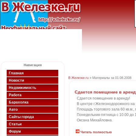
Навигация
Главная
В Железке.ru
» Материалы за 01.08.2008
Новости
Недвижимость
Сдается помещение в аренд
Работа
Сдается помещение в аренду!
Барахолка
В центре г.Железнодорожного на 
Площадь торгового зала 60 кв.м.
Авто
Понедельник-пятница с 10.00 до 1
Сайты города
Оксана Михайловна.
Статьи
Форум
Читать полностью