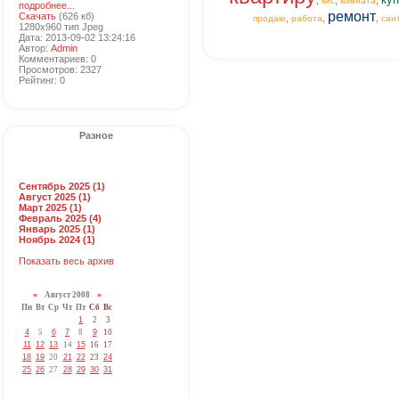
,
,
,
кис
комната
подробнее...
ремонт
Скачать
(626 кб)
,
,
,
продаю
работа
сан
1280x960 тип Jpeg
Дата: 2013-09-02 13:24:16
Автор:
Admin
Комментариев: 0
Просмотров: 2327
Рейтинг: 0
Разное
Сентябрь 2025 (1)
Август 2025 (1)
Март 2025 (1)
Февраль 2025 (4)
Январь 2025 (1)
Ноябрь 2024 (1)
Показать весь архив
«
Август 2008
»
Пн
Вт
Ср
Чт
Пт
Сб
Вс
1
2
3
4
5
6
7
8
9
10
11
12
13
14
15
16
17
18
19
20
21
22
23
24
25
26
27
28
29
30
31