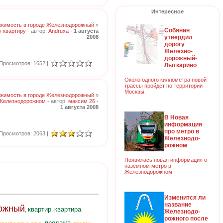
Интересное
жимость в городе Железнодорожный
»
Собянин
 квартиру
- автор:
Andruxa
-
1 августа
утвердил
2008
дорогу
Железно-
дорожный-
Просмотров: 1652 |
Лыткарино
Около одного киллометра новой
трассы пройдет по территории
Москвы.
жимость в городе Железнодорожный
»
 Железнодорожном
- автор:
максим 26
-
1 августа 2008
В Новая
информация
про метро в
Просмотров: 2063 |
Железнодо-
рожном
Появилась новая информация о
наземном метро в
Железнодорожном
Изменится ли
название
ожный
квартир
квартира
,
,
,
Железнодо-
рожного после
продажа