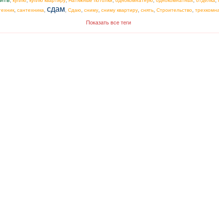
,
,
,
,
,
,
,
куплю
куплю квартиру
Натяжные потолки
однокомнатную
однокомнатных
отделка
сдам
,
,
,
,
,
,
,
,
техник
сантехника
Сдаю
сниму
сниму квартиру
снять
Строительство
трехкомн
Показать все теги