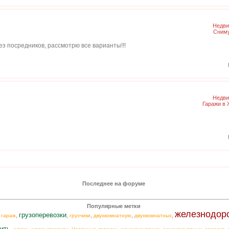
Недви
Сниму
ез посредников, рассмотрю все варианты!!!
Недви
Гаражи в
Последнее на форуме
Популярные метки
железнодор
грузоперевозки
,
,
,
,
,
,
гараж
грузчики
двухкомнатную
двухкомнатных
ить