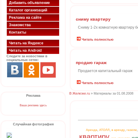
Добавить объявление
Каталог организаций
Реклама на сайте
сниму квартиру
Знакомства
Сниму 1-2х комнатную квартиру б
Контакты
Читать полностью
Читать на Яндексе
Читать на Android
Следите за новостями в
социальных сетях:
продаю гараж
Продается капитальный гараж
Читать полностью
В Железке.ru
» Материалы за 01.08.2008
Реклама
Ваша реклама здесь
Случайная фотография
,
,
,
Аренда
АТОЛЛ
в аренду
газели
квартиру
куп