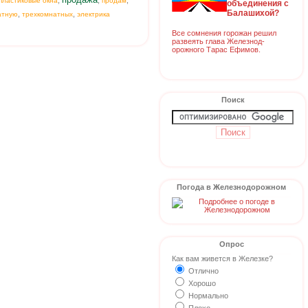
,
,
,
пластиковые окна
продам
объединения с
Балашихой?
,
,
атную
трехкомнатных
электрика
Все сомнения горожан решил
развеять глава Железнод-
орожного Тарас Ефимов.
Поиск
Погода в Железнодорожном
Опрос
Как вам живется в Железке?
Отлично
Хорошо
Нормально