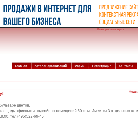
Ваша реклама здесь
Главная
Каталог организаций
Форум
Регистрация
Контакты
Недви
у!
бульваре цветов.
, площадь офисных и подсобных помещений 60 кв.м. Имеется 3 отдельных вх
8.00. тел.(495)522-69-45