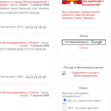
объединения с
жимость в городе Железнодорожный
»
Балашихой?
артиру
- автор:
vladimir
-
7 апреля 2009
 ремонт качественный,,сан.техника
Все сомнения горожан решил
орга.тел89164236433 Любовь
развеять глава Железнод-
орожного Тарас Ефимов.
Просмотров: 1672 |
Поиск
ка Железнодорожного
»
Разное
- автор:
zero01
-
7 апреля 2009
 ДОСТАВИМ ВАШ ГРУЗ В ЛЮБОЕ
Погода в Железнодорожном
Просмотров: 1656 |
Опрос
ка Железнодорожного
»
Разное
- автор:
Железке и Балашихе
zero01
-
7 апреля 2009
объединяться?
ДА, это хорошо для обоих
ГО
НЕТ, это плохо для Жел-