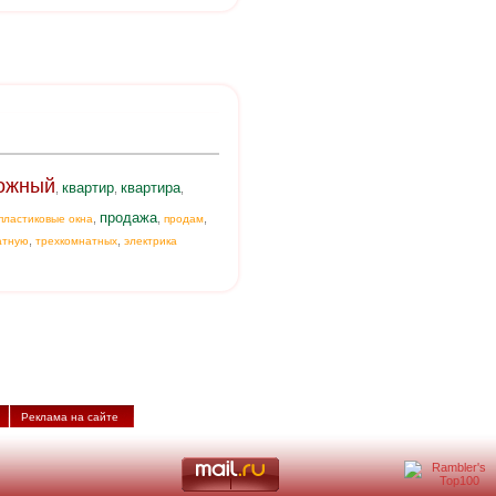
ожный
квартир
квартира
,
,
,
продажа
,
,
,
пластиковые окна
продам
,
,
атную
трехкомнатных
электрика
Реклама на сайте