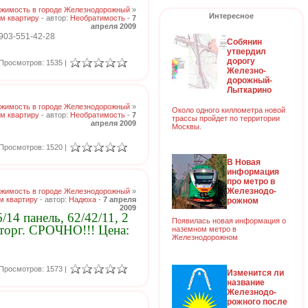
жимость в городе Железнодорожный
»
Интересное
м квартиру
- автор:
Необратимость
-
7
апреля 2009
-903-551-42-28
Собянин
утвердил
дорогу
Просмотров: 1535 |
Железно-
дорожный-
Лыткарино
жимость в городе Железнодорожный
»
Около одного киллометра новой
м квартиру
- автор:
Необратимость
-
7
трассы пройдет по территории
апреля 2009
Москвы.
Просмотров: 1520 |
В Новая
информация
про метро в
Железнодо-
жимость в городе Железнодорожный
»
м квартиру
- автор:
Надюха
-
7 апреля
рожном
2009
14 панель, 62/42/11, 2
Появилась новая информация о
, торг. СРОЧНО!!! Цена:
наземном метро в
Железнодорожном
Просмотров: 1573 |
Изменится ли
название
Железнодо-
рожного после