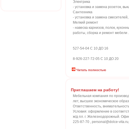
Электрика
- установка и замена розеток, вы
Сантехника
- установка и замена смесителей,
Мелкий ремонт
- навеска карнизов, полок, кухон
работы, сборка и ремонт мебели .
527-54-04 С 10 ДО 16
8-926-227-72-05 С 10 ДО 20
Читать полностью
Приглашаем на работу!
Мебельная компания по производ
лет, высшее экономическое образ
Ответственность‚ внимательность
Условия: оформление в соответств
ж/д пл. г. Железнодорожный. Офис
225-87-70 , personal@dolce-vita.r