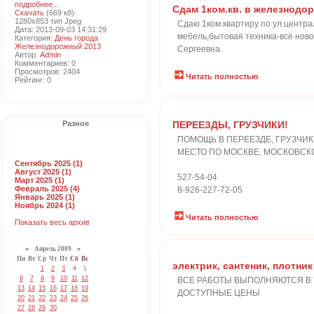
подробнее...
Сдам 1ком.кв. в железнодо
Скачать
(669 кб)
1280x853 тип Jpeg
Cдаю 1ком.квартиру по ул.централ
Дата: 2013-09-03 14:31:29
мебель,бытовая техника-всё ново
Категория:
День города
Железнодорожный 2013
Сергеевна.
Автор:
Admin
Комментариев: 0
Просмотров: 2404
Читать полностью
Рейтинг: 0
Разное
ПЕРЕЕЗДЫ, ГРУЗЧИКИ!
ПОМОЩЬ В ПЕРЕЕЗДЕ, ГРУЗЧИК
МЕСТО ПО МОСКВЕ, МОСКОВСКО
Сентябрь 2025 (1)
Август 2025 (1)
527-54-04
Март 2025 (1)
Февраль 2025 (4)
8-926-227-72-05
Январь 2025 (1)
Ноябрь 2024 (1)
Читать полностью
Показать весь архив
«
Апрель 2009
»
Пн
Вт
Ср
Чт
Пт
Сб
Вс
электрик, сантеник, плотник
1
2
3
4
5
6
7
8
9
10
11
12
ВСЕ РАБОТЫ ВЫПОЛНЯЮТСЯ В Т
13
14
15
16
17
18
19
ДОСТУПНЫЕ ЦЕНЫ
20
21
22
23
24
25
26
27
28
29
30