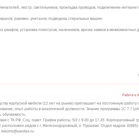
ключателей, люстр, светильников, прокладка проводов, подключение интернет
 кранов, раковин, унитазов, подводока стиральных машин.
ных шкафов, установка плинтусов, наличников, врезка замков в межкомнатных
Работа в 
ству корпусной мебели (12 лет на рынке) приглашает на постоянную работу 
ование, опыт работы в аналогичной должности. Знание программы 1С 7.7 (обя
‚ обучаемость.
ии с ТК РФ. Соц. пакет. График работы: 5/2 с 9.00 до 17.45. Корпоративный т
 расположен рядом с г. Железнодорожный‚ п. Пуршево. Отдел кадров: 8(985) 15
u, lekoms@yandex.ru