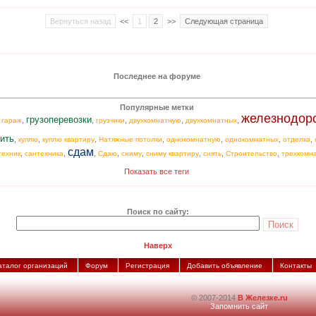
Вернуться назад
<<
1
2
>>
Следующая страница
Последнее на форуме
Популярные метки
железнодор
грузоперевозки
,
,
,
,
,
,
гараж
грузчики
двухкомнатную
двухкомнатных
ить
,
,
,
,
,
,
,
куплю
куплю квартиру
Натяжные потолки
однокомнатную
однокомнатных
отделка
сдам
,
,
,
,
,
,
,
,
техник
сантехника
Сдаю
сниму
сниму квартиру
снять
Строительство
трехкомн
Показать все теги
Поиск по сайту:
Наверх
аталог организаций
Форум
Регистрация
Добавить объявление
Контакты
© 2007-2014
В Железке.ru
Запомнить сайт