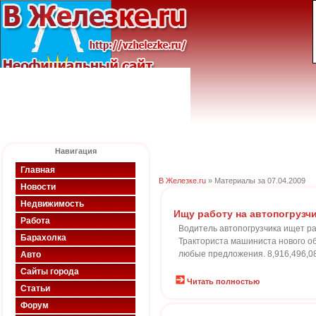
Навигация
Главная
В Железке.ru
» Материалы за 07.04.2009
Новости
Недвижимость
Ищу работу на автопогрузч
Работа
Водитель автопогрузчика ищет р
Барахолка
Тракториста машиниста нового об
любые предложения. 8,916,496,08
Авто
Сайты города
Читать полностью
Статьи
Форум