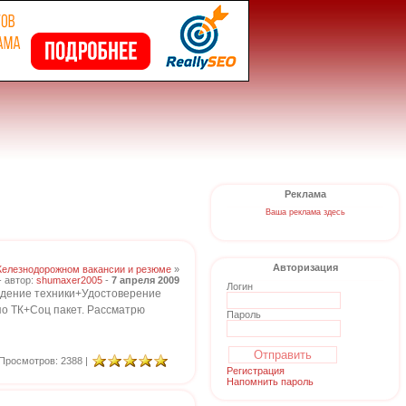
Реклама
Ваша реклама здесь
Авторизация
Железнодорожном вакансии и резюме
»
- автор:
shumaxer2005
-
7 апреля 2009
Логин
ождение техники+Удостоверение
по ТК+Соц пакет. Рассматрю
Пароль
Просмотров: 2388 |
Регистрация
Напомнить пароль