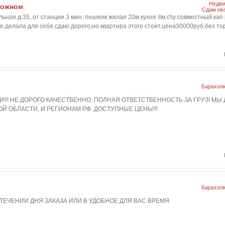
Недви
рожном
Сдам кв
ьная д.35, от станции 3 мин. пешком жилая 20м.кухня 8м.с\\у совместный.кап
е,делала для себя,сдаю дорого,но квартира этого стоит,цена30000руб,без т
Барахол
И!!! НЕ ДОРОГО КАЧЕСТВЕННО, ПОЛНАЯ ОТВЕТСТВЕННОСТЬ ЗА ГРУЗ! МЫ
Й ОБЛАСТИ, И РЕГИОНАМ РФ. ДОСТУПНЫЕ ЦЕНЫ!!!
Барахол
ЕЧЕНИИ ДНЯ ЗАКАЗА ИЛИ В УДОБНОЕ ДЛЯ ВАС ВРЕМЯ