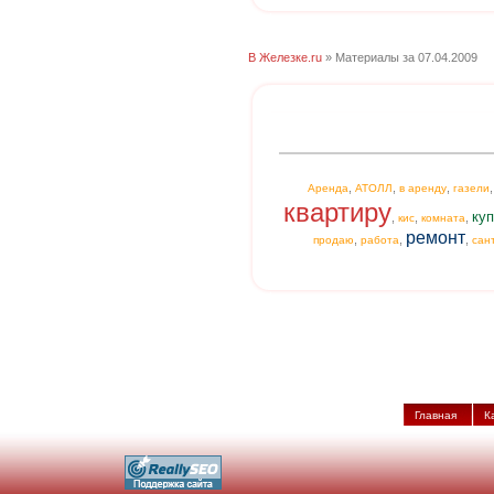
В Железке.ru
» Материалы за 07.04.2009
,
,
,
Аренда
АТОЛЛ
в аренду
газели
квартиру
куп
,
,
,
кис
комната
ремонт
,
,
,
продаю
работа
сан
Главная
К