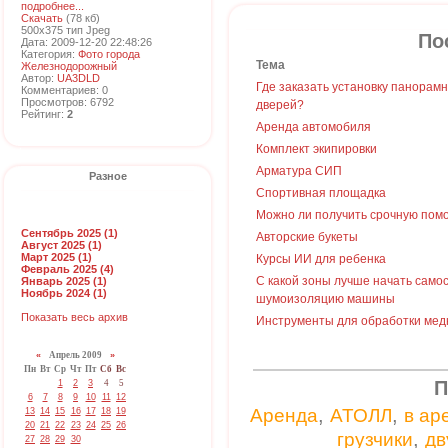
подробнее...
Скачать
(78 кб)
500x375 тип Jpeg
По
Дата: 2009-12-20 22:48:26
Категория:
Фото города
Тема
Железнодорожный
Автор:
UA3DLD
Где заказать установку панорам
Комментариев: 0
Просмотров: 6792
дверей?
Рейтинг:
2
Аренда автомобиля
Комплект экипировки
Арматура СИП
Разное
Спортивная площадка
Можно ли получить срочную пом
Сентябрь 2025 (1)
Авторские букеты
Август 2025 (1)
Март 2025 (1)
Курсы ИИ для ребенка
Февраль 2025 (4)
С какой зоны лучше начать само
Январь 2025 (1)
Ноябрь 2024 (1)
шумоизоляцию машины
Показать весь архив
Инструменты для обработки мед
«
Апрель 2009
»
Пн
Вт
Ср
Чт
Пт
Сб
Вс
П
1
2
3
4
5
6
7
8
9
10
11
12
,
,
Аренда
АТОЛЛ
в ар
13
14
15
16
17
18
19
20
21
22
23
24
25
26
,
грузчики
дв
27
28
29
30