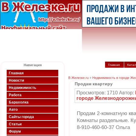
Навигация
Главная
Катал
Главная
В Железке.ru
»
Недвижимость в городе Же
Новости
Продам квартиру
Недвижимость
Просмотров: 1710 Автор:
Работа
городе Железнодорожн
Барахолка
Авто
Продам 2-комнатную квар
Сайты города
Комнаты раздельные. Кух
Статьи
8-910-460-60-37 Ольга
Форум