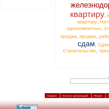
железнодо
квартиру
,
,
квартиру
Нат
,
однокомнатных
от
,
,
продам
продаю
раб
сдам
,
Сда
,
Строительство
тре
Главная
Каталог организаций
Форум