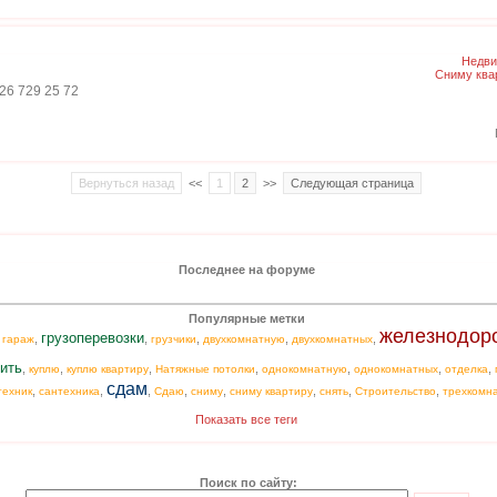
Недви
Сниму ква
926 729 25 72
Вернуться назад
<<
1
2
>>
Следующая страница
Последнее на форуме
Популярные метки
железнодор
грузоперевозки
,
,
,
,
,
,
гараж
грузчики
двухкомнатную
двухкомнатных
ить
,
,
,
,
,
,
,
куплю
куплю квартиру
Натяжные потолки
однокомнатную
однокомнатных
отделка
сдам
,
,
,
,
,
,
,
,
техник
сантехника
Сдаю
сниму
сниму квартиру
снять
Строительство
трехкомн
Показать все теги
Поиск по сайту: