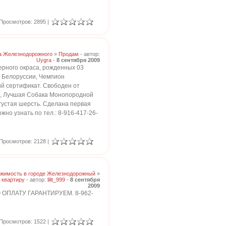
Просмотров: 2895 |
а Железнодорожного
»
Продам
- автор:
Uygra
-
8 сентября 2009
ерного окраса, рожденных 03
, Белоруссии, Чемпион
чий сертификат. Свободен от
СС, Лучшая Собака Монопородной
устая шерсть. Сделана первая
но узнать по тел.: 8-916-417-26-
Просмотров: 2128 |
жимость в городе Железнодорожный
»
 квартиру
- автор:
lilit_999
-
8 сентября
2009
ПЛАТУ ГАРАНТИРУЕМ. 8-962-
Просмотров: 1522 |