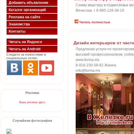
Добавить объявление
Сниму квартиру в подмосковье мо
Каталог организаций
Вячеслав. т 8-985-128-38-19
Реклама на сайте
Читать полностью
Знакомства
Контакты
Читать на Яндексе
Дизайн интерьеров от част
Читать на Android
Предлагаю услуги по проектирова
высокий профессионализм, соблю
Следите за новостями в
социальных сетях:
www.forma.ms
8-916-230-58-82 Жанна.
info@forma.ms
Реклама
Ваша реклама здесь
Случайная фотография