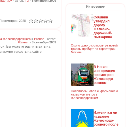
квартиру
- автор:
frol
-
8 сентября 2009
Интересное
Собянин
Просмотров: 2028 |
утвердил
дорогу
Железно-
дорожный-
Лыткарино
ка Железнодорожного
»
Разное
- автор:
Жаннет
-
8 сентября 2009
Около одного киллометра новой
ной, Вы можете расчитывать на
трассы пройдет по территории
ы можно увидеть на сайте
Москвы.
В Новая
информация
про метро в
Железнодо-
рожном
Появилась новая информация о
наземном метро в
Железнодорожном
Изменится ли
название
Железнодо-
рожного после