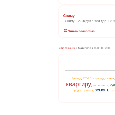
Сниму
Сниму 1-2к.кв.ру.в г Жел-дор. Т 8 
Читать полностью
В Железке.ru
» Материалы за 08.09.2009
,
,
,
Аренда
АТОЛЛ
в аренду
газели
квартиру
куп
,
,
,
кис
комната
ремонт
,
,
,
продаю
работа
сан