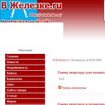
Навигация
Главная
В Железке.ru
» Материалы за 08.09.2009
Новости
Недвижимость
Сниму квартиру или комнат
Работа
[uu]
Барахолка
Авто
Читать полностью
Сайты города
Статьи
Форум
Сниму квартиру в подмосков