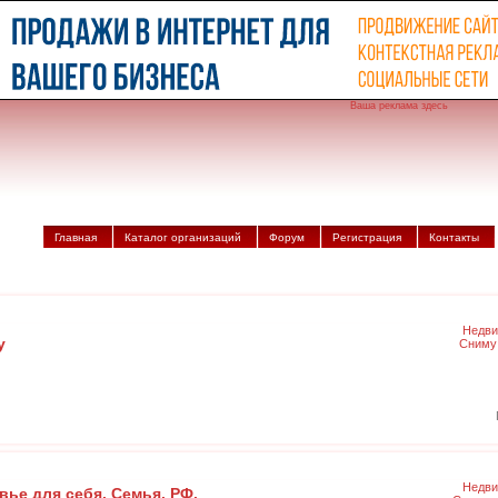
Ваша реклама здесь
Главная
Каталог организаций
Форум
Регистрация
Контакты
Недви
у
Сниму
Недви
ье для себя. Семья. РФ.