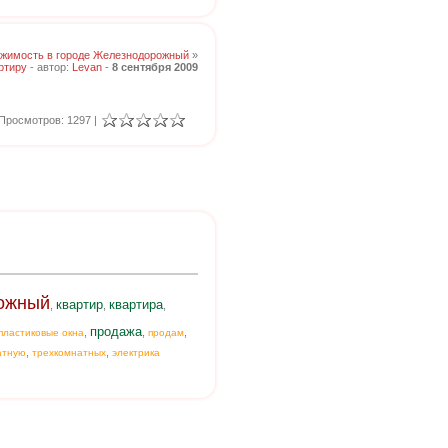
жимость в городе Железнодорожный
»
ртиру
- автор:
Levan
-
8 сентября 2009
Просмотров: 1297 |
ожный
квартир
квартира
,
,
,
продажа
,
,
,
пластиковые окна
продам
,
,
атную
трехкомнатных
электрика