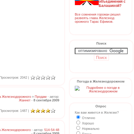
объединения с
Балашихой?
Все сомнения горожан решил
развеять глава Железнод-
орожного Тарас Ефимов.
Поиск
Просмотров: 2042 |
Погода в Железнодорожном
а Железнодорожного
»
Продам
- автор:
Жаннет
-
8 сентября 2009
Опрос
Просмотров: 1487 |
Как вам живется в Железке?
Отлично
Хорошо
Нормально
а Железнодорожного
- автор:
514-54-48
-
8 сентября 2009