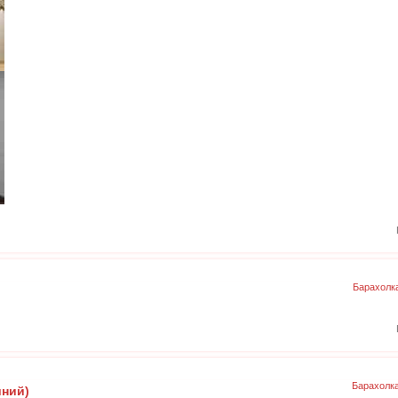
Барахолк
Барахолк
иний)