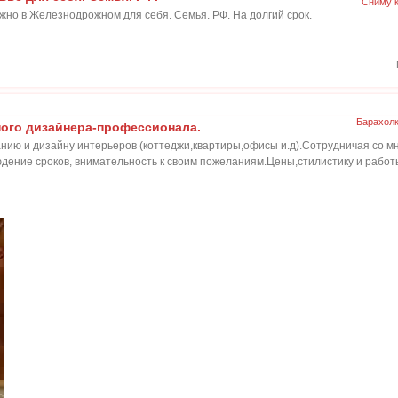
Сниму 
жно в Железнодрожном для себя. Семья. РФ. На долгий срок.
Барахол
ного дизайнера-профессионала.
нию и дизайну интерьеров (коттеджи,квартиры,офисы и.д).Сотрудничая со м
дение сроков, внимательность к своим пожеланиям.Цены,стилистику и работ