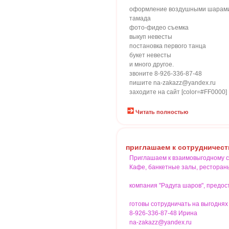
оформление воздушными шарам
тамада
фото-фидео съемка
выкуп невесты
постановка первого танца
букет невесты
и много другое.
звоните 8-926-336-87-48
пишите na-zakazz@yandex.ru
заходите на сайт [color=#FF0000]
Читать полностью
приглашаем к сотрудничест
Приглашаем к взаимовыгодному с
Кафе, банкетные залы, ресторан
компания "Радуга шаров", пре
готовы сотрудничать на выгоднях
8-926-336-87-48 Ирина
na-zakazz@yandex.ru