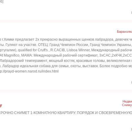
=6]
Барахолк
 г.Химки предлагает 2х прекрасно выращенных щенков лабрадора, девочек ч
ы. Гуляют на участке. ОТЕЦ: Гранд Чемпион России, Гранд Чемпион Украины
угалии), qualified for Cruft's , R.CACIB, Lisboa Winner, Международный рабо
ng At Magnifico, МАМА: Международный рабочий сертификат, 3хСАС,2хКЧК,2х
брадорский темперамент, мощный костяк, красивые головы, великолепная г
 Лабрадор идеальная собака для семьи, охоты, выставок. Более подробно мож
tp://prayd-women.narod.ru/index.html
Недви
у
Сниму
РОЧНО СНИМЕТ 1-КОМНАТНУЮ КВАРТИРУ. ПОРЯДОК И СВОЕВРЕМЕННУЮ О