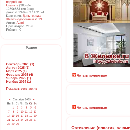
подробнее...
Скачать
(385 кб)
1280x853 тип Jpeg
Дата: 2013-09-03 14:31:24
Категория:
День города
Железнодорожный 2013
Автор:
Admin
Просмотров: 2196
Рейтинг: 0
Разное
Сентябрь 2025 (1)
Август 2025 (1)
Март 2025 (1)
Февраль 2025 (4)
Читать полностью
Январь 2025 (1)
Ноябрь 2024 (1)
Показать весь архив
«
Сентябрь 2009
»
Пн
Вт
Ср
Чт
Пт
Сб
Вс
Читать полностью
1
2
3
4
5
6
7
8
9
10
11
12
13
14
15
16
17
18
19
20
21
22
23
24
25
26
27
28
29
30
Остекление (пластик, алюм