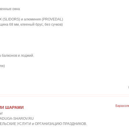
венные окна
ВХ (SLIDORS) и алюминия (PROVEDAL)
щина 68 мм, клееный брус, без сучков)
а балконов и лоджий.
ля)
Барахол
МИ ШАРАМИ
и!
.RADUGA-SHAROV.RU
ТЕЛЬСКИЕ УСЛУГИ и ОРГАНИЗАЦИЮ ПРАЗДНИКОВ.