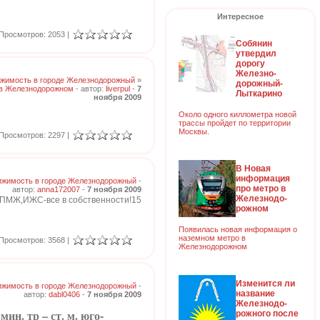
Интересное
Просмотров: 2053 |
Собянин
утвердил
дорогу
Железно-
жимость в городе Железнодорожный
»
дорожный-
 в Железнодорожном
- автор:
liverpul
-
7
Лыткарино
ноября 2009
Около одного киллометра новой
трассы пройдет по территории
Москвы.
Просмотров: 2297 |
В Новая
информация
жимость в городе Железнодорожный
-
про метро в
автор:
anna172007
-
7 ноября 2009
Железнодо-
,!ПМЖ,ИЖС-все в собственности!15
рожном
Появилась новая информация о
наземном метро в
Просмотров: 3568 |
Железнодорожном
Изменится ли
жимость в городе Железнодорожный
-
название
автор:
dabl0406
-
7 ноября 2009
Железнодо-
н. тр – ст. м. юго-
рожного после