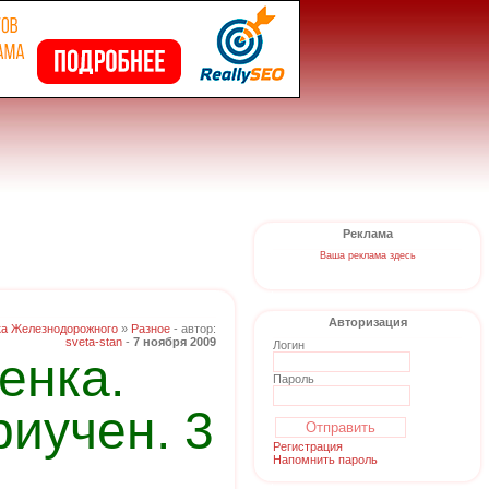
Реклама
Ваша реклама здесь
Авторизация
ка Железнодорожного
»
Разное
- автор:
sveta-stan
-
7 ноября 2009
Логин
енка.
Пароль
риучен. 3
Регистрация
Напомнить пароль