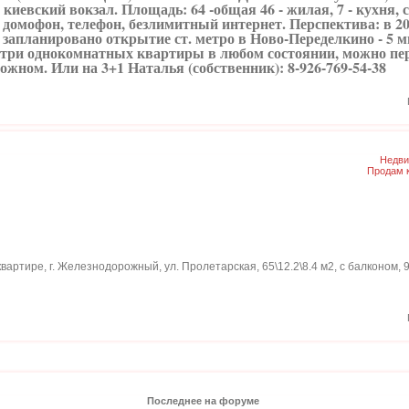
 киевский вокзал. Площадь: 64 -общая 46 - жилая, 7 - кухня, с 
 домофон, телефон, безлимитный интернет. Перспектива: в 20
г. запланировано открытие ст. метро в Ново-Переделкино - 5 
и однокомнатных квартиры в любом состоянии, можно пер
жном. Или на 3+1 Наталья (собственник): 8-926-769-54-38
Недви
Продам 
артире, г. Железнодорожный, ул. Пролетарская, 65\12.2\8.4 м2, с балконом, 9\
Последнее на форуме