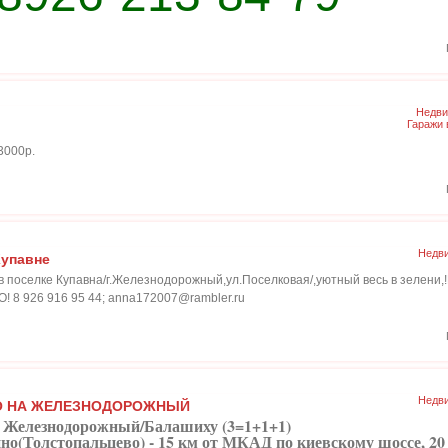
Недви
Гаражи
3000р.
Недви
Купавне
 в поселке Купавна/г.Железнодорожный,ул.Поселковая/,уютный весь в зелени
 8 926 916 95 44; anna172007@rambler.ru
Недви
О НА ЖЕЛЕЗНОДОРОЖНЫЙ
а Железнодорожный/Балашиху (3=1+1+1)
о(Толстопальцево) - 15 км от МКАД по киевскому шоссе, 20 ми