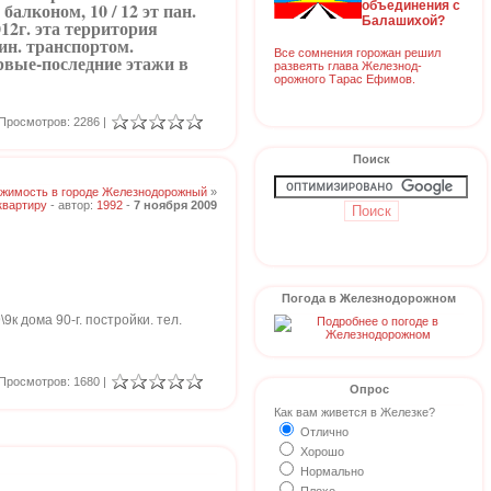
объединения с
балконом, 10 / 12 эт пан.
Балашихой?
12г. эта территория
мин. транспортом.
Все сомнения горожан решил
вые-последние этажи в
развеять глава Железнод-
орожного Тарас Ефимов.
Просмотров: 2286 |
Поиск
жимость в городе Железнодорожный
»
квартиру
- автор:
1992
-
7 ноября 2009
Погода в Железнодорожном
9к дома 90-г. постройки. тел.
Просмотров: 1680 |
Опрос
Как вам живется в Железке?
Отлично
Хорошо
Нормально