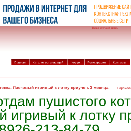
Ваша реклама здесь
Главная
Каталог организаций
Форум
Регистрация
Контакты
енка. Ласковый игривый к лотку приучен. 3 месяца.
Барахол
отдам пушистого кот
 игривый к лотку п
8926-213-84-79