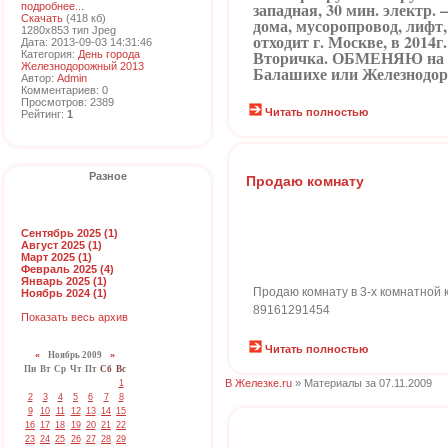
западная, 30 мин. электр. –
подробнее...
Скачать
(418 кб)
дома, мусоропровод, лифт,
1280x853 тип Jpeg
отходит г. Москве, в 2014
Дата: 2013-09-03 14:31:46
Вторичка. ОБМЕНЯЮ на тр
Категория:
День города
Железнодорожный 2013
Балашихе или Железнодоро
Автор:
Admin
Комментариев: 0
Просмотров: 2389
Читать полностью
Рейтинг:
1
Разное
Продаю комнату
Сентябрь 2025 (1)
Август 2025 (1)
Март 2025 (1)
Февраль 2025 (4)
Январь 2025 (1)
Продаю комнату в 3-х комнатной кв
Ноябрь 2024 (1)
89161291454
Показать весь архив
Читать полностью
«
Ноябрь 2009
»
Пн
Вт
Ср
Чт
Пт
Сб
Вс
В Железке.ru
» Материалы за 07.11.2009
1
2
3
4
5
6
7
8
9
10
11
12
13
14
15
16
17
18
19
20
21
22
23
24
25
26
27
28
29