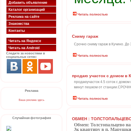
Добавить объявление
Каталог организаций
Читать полностью
Реклама на сайте
Знакомства
Контакты
Сниму гараж
Читать на Яндексе
Срочно сниму гараж в Кучино. До 
Читать на Android
Следите за новостями в
Читать полностью
социальных сетях:
продаю участок с домом в 
продаюучасток 4.5 соток с домом
минут пешком от станции.СРОЧНО!
Реклама
Читать полностью
Ваша реклама здесь
Случайная фотография
ОБМЕН : ТОЛСТОПАЛЬЦЕВ
Обмен: Толстопальцево н
3к квартиру в п. Марушкин