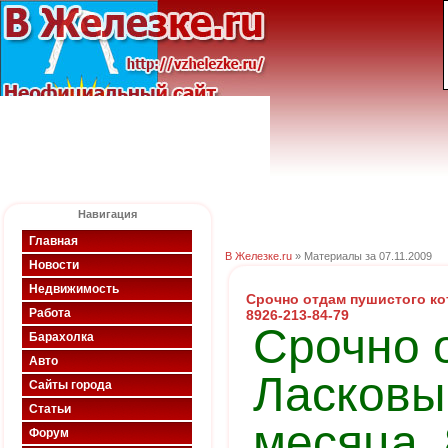
Навигация
Главная
В Железке.ru
» Материалы за 07.11.2009
Новости
Недвижимость
Срочно отдам пушистого кот
Работа
8926-213-84-79
Срочно 
Барахолка
Авто
Ласковый
Сайты города
Статьи
месяца. 
Форум