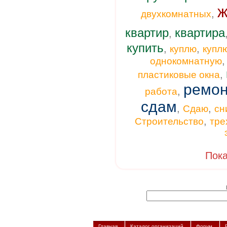
ж
,
двухкомнатных
квартир
квартира
,
купить
,
,
куплю
купл
однокомнатную
,
пластиковые окна
ремон
,
работа
сдам
,
,
Сдаю
сн
,
Строительство
тре
Пока
Главная
Каталог организаций
Форум