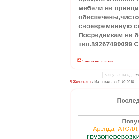
мебели не принци
обеспечены,чисто
своевременную оп
Посредникам не б
тел.89267499099 С
Читать полностью
Вернуться назад
<
В Железке.ru
» Материалы за 11.02.2010
Послед
Попу
,
Аренда
АТОЛЛ
грузоперевозк