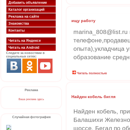
Добавить объявление
Каталог организаций
Реклама на сайте
ищу работу
Знакомства
Контакты
marina_808@list.ru
телефоне,продавец
Читать на Яндексе
опыта),укладчица у
Читать на Android
Следите за новостями в
образование средн
социальных сетях:
Читать полностью
Реклама
Найден кобель бигля
Ваша реклама здесь
Найден кобель, при
Случайная фотография
Балашихи Железно
шоссе. Бегал по о