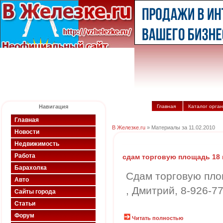
Навигация
Главная
Каталог орга
Главная
В Железке.ru
» Материалы за 11.02.2010
Новости
Недвижимость
Работа
сдам торговую площадь 18 
Барахолка
Сдам торговую пло
Авто
, Дмитрий, 8-926-7
Сайты города
Статьи
Форум
Читать полностью