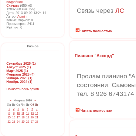
подробнее...
Скачать
(650 кб)
Связь через
ЛС
1280x960 тип Jpeg
Дата: 2013-09-02 13:24:14
Автор:
Admin
Комментариев: 0
Просмотров: 2411
Рейтинг: 0
Читать полностью
Разное
Пианино "Аккорд"
Сентябрь 2025 (1)
Август 2025 (1)
Март 2025 (1)
Февраль 2025 (4)
Продам пианино "А
Январь 2025 (1)
Ноябрь 2024 (1)
состоянии. Самовыв
Показать весь архив
тел. 8 926 6743174
«
Февраль 2010
»
Пн
Вт
Ср
Чт
Пт
Сб
Вс
1
2
3
4
5
6
7
Читать полностью
8
9
10
11
12
13
14
15
16
17
18
19
20
21
22
23
24
25
26
27
28