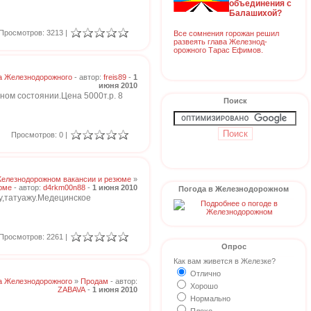
объединения с
Балашихой?
Просмотров: 3213 |
Все сомнения горожан решил
развеять глава Железнод-
орожного Тарас Ефимов.
а Железнодорожного
- автор:
freis89
-
1
июня 2010
ном состоянии.Цена 5000т.р. 8
Поиск
Просмотров: 0 |
Железнодорожном вакансии и резюме
»
юме
- автор:
d4rkm00n88
-
1 июня 2010
Погода в Железнодорожном
,татуажу.
Медецинское
Просмотров: 2261 |
Опрос
Как вам живется в Железке?
Отлично
а Железнодорожного
»
Продам
- автор:
Хорошо
ZABAVA
-
1 июня 2010
Нормально