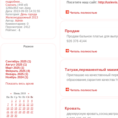
подробнее...
Посетите наш сайт:
http://uslevis
Скачать
(448 кб)
1280x853 тип Jpeg
Дата: 2013-09-03 14:31:55
Читать полностью
Категория:
День города
Железнодорожный 2013
Автор:
Admin
Комментариев: 0
Просмотров: 2412
Рейтинг:
-1
Продам
Продам бальное платье для выпус
926 376 4144
Разное
Читать полностью
Сентябрь 2025 (1)
Август 2025 (1)
Март 2025 (1)
Татуаж,перманентный маки
Февраль 2025 (4)
Январь 2025 (1)
Приглашаю на качественный перм
Ноябрь 2024 (1)
образование,гарантия качества !
Показать весь архив
Читать полностью
«
Июнь 2010
»
Пн
Вт
Ср
Чт
Пт
Сб
Вс
1
2
3
4
5
6
7
8
9
10
11
12
13
Кровать
14
15
16
17
18
19
20
21
22
23
24
25
26
27
двухярусную кровать,сосна,матрас
28
29
30