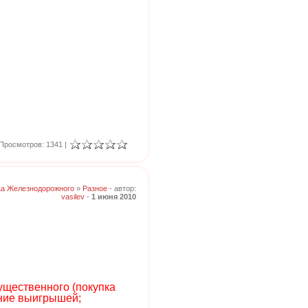
Просмотров: 1341 |
ка Железнодорожного
»
Разное
- автор:
vasilev
-
1 июня 2010
ущественного (покупка
ение выигрышей;