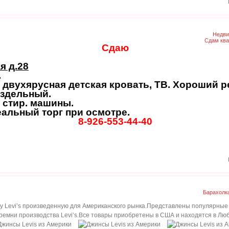
Недви
Сдам ква
Сдаю
я д.28
.
 двухярусная детская кровать, ТВ. Хороший ре
аздельный.
 стир. машины.
еальный торг при осмотре.
8-926-553-44-40
Барахолк
 Levi’s произведенную для Американского рынка.Представлены популярные 
 ремни производства Levi’s.Все товары приобретены в США и находятся в Лю