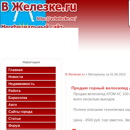
Навигация
Главная
В Железке.ru
» Материалы за 01.06.2010
Новости
Недвижимость
Продаю горный велосипед 
Работа
Продаю велосипед ATOM XC 100 (к
Барахолка
всего несколько выездов.
Авто
Полное описание технических хара
Сайты города
Статьи
Цена - 4500 руб, торг уместен. Зв
Форум