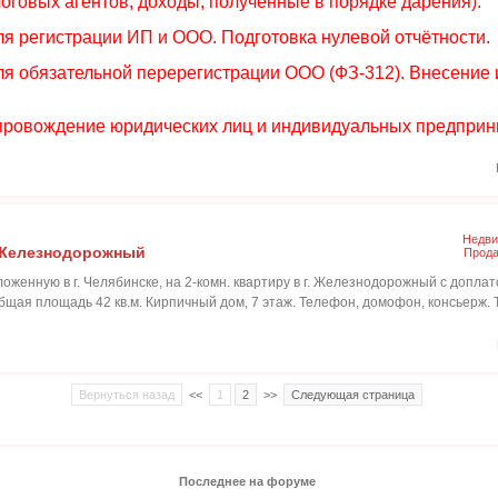
оговых агентов; доходы, полученные в порядке дарения).
ля регистрации ИП и ООО. Подготовка нулевой отчётности.
ля обязательной перерегистрации ООО (ФЗ-312). Внесение
провождение юридических лиц и индивидуальных предприн
Недви
. Железнодорожный
Прода
оженную в г. Челябинске, на 2-комн. квартиру в г. Железнодорожный с доплат
бщая площадь 42 кв.м. Кирпичный дом, 7 этаж. Телефон, домофон, консьерж
Вернуться назад
<<
1
2
>>
Следующая страница
Последнее на форуме