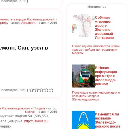
Просмотров: 2136 |
Интересное
Собянин
жимость в городе Железнодорожный
»
утвердил
ртиру
- автор:
Alexandra
-
1 июня 2010
дорогу
Железно-
дорожный-
Лыткарино
Около одного киллометра новой
монт. Сан. узел в
трассы пройдет по территории
Москвы.
В Новая
информация
про метро в
Железнодо-
рожном
Просмотров: 1449 |
Появилась новая информация о
наземном метро в
Железнодорожном
а Железнодорожного
»
Продам
- автор:
Uslevis
-
1 июня 2010
Изменится ли
мужские модели 501,505,559,
название
берецком р-не.
http://uslevis.ru/
Железнодо-
рожного после