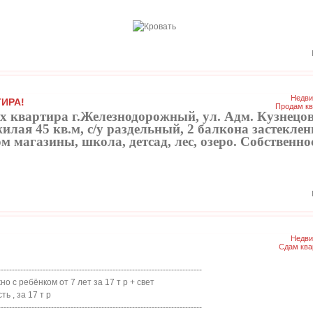
Недви
ИРА!
Продам кв
х квартира г.Железнодорожный, ул. Адм. Кузнецова
 жилая 45 кв.м, с/у раздельный, 2 балкона застекле
 магазины, школа, детсад, лес, озеро. Собственно
Недви
Сдам ква
-------------------------------------------------------------------------
жно с ребёнком от 7 лет за 17 т р + свет
ть , за 17 т р
-------------------------------------------------------------------------