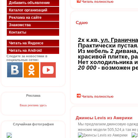
Читать полностью
Добавить объявление
Каталог организаций
Реклама на сайте
Сдаю
Знакомства
Контакты
2х к.кв.
ул. Гранична
Читать на Яндексе
Практически пустая
Из мебель 2 дивана,
Читать на Android
красивой плитке, р
Следите за новостями в
социальных сетях:
Нет холодильника и
20 000
- возможен р
Реклама
Читать полностью
Ваша реклама здесь
Джинсы Levis из Америки
Мы предлагаем джинсовую одежду
Случайная фотография
женские модели 505,524,а так же