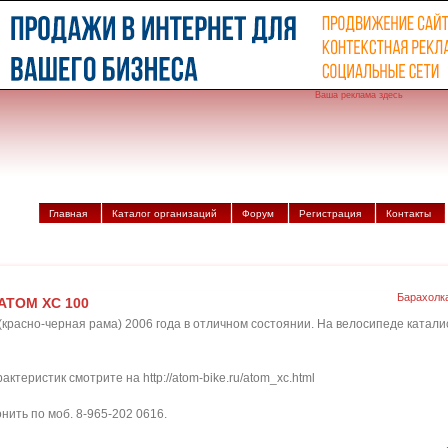
Ваша реклама здесь
Главная
Каталог организаций
Форум
Регистрация
Контакты
Барахолк
ATOM XC 100
расно-черная рама) 2006 года в отличном состоянии. На велосипеде каталис
ктеристик смотрите на http://atom-bike.ru/atom_xc.html
онить по моб. 8-965-202 0616.