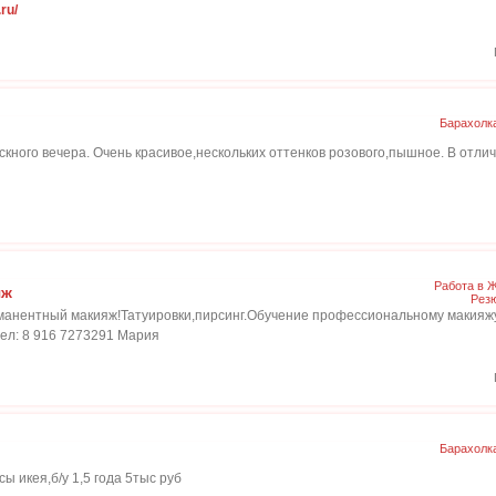
.ru/
Барахолк
кного вечера. Очень красивое,нескольких оттенков розового,пышное. В отлич
Работа в 
яж
Рез
анентный макияж!Татуировки,пирсинг.Обучение профессиональному макияжу
тел: 8 916 7273291 Мария
Барахолк
ы икея,б/у 1,5 года 5тыс руб