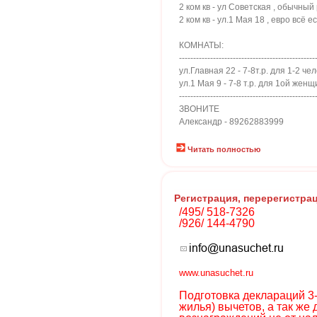
2 ком кв - ул Советская , обычный 
2 ком кв - ул.1 Мая 18 , евро всё ес
КОМНАТЫ:
------------------------------------------------
ул.Главная 22 - 7-8т.р. для 1-2 че
ул.1 Мая 9 - 7-8 т.р. для 1ой женщ
------------------------------------------------
ЗВОНИТЕ
Александр - 89262883999
Читать полностью
Регистрация, перерегистра
/495/ 518-7326
/926/ 144-4790
www.unasuchet.ru
Подготовка деклараций 3
жилья) вычетов, а так ж