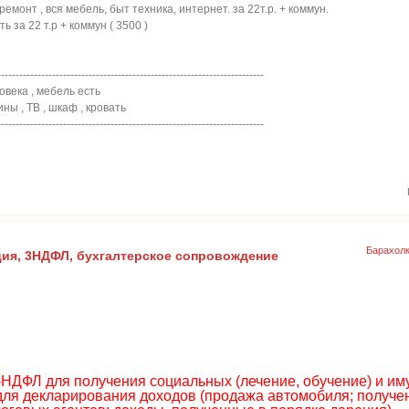
ремонт , вся мебель, быт техника, интернет. за 22т.р. + коммун.
ть за 22 т.р + коммун ( 3500 )
-------------------------------------------------------------------------
ловека , мебель есть
ины , ТВ , шкаф , кровать
-------------------------------------------------------------------------
Барахол
ция, 3НДФЛ, бухгалтерское сопровождение
-НДФЛ для получения социальных (лечение, обучение) и им
е для декларирования доходов (продажа автомобиля; получ