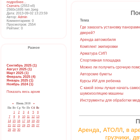
подробнее...
Скачать
(2553 кб)
2560x1695 тип Jpeg
По
Дата: 2013-09-02 13:23:59
Автор:
Admin
Тема
Комментариев: 0
Просмотров: 2554
Где заказать установку панорам
Рейтинг: 0
дверей?
Аренда автомобиля
Комплект экипировки
Разное
Арматура СИП
Спортивная площадка
Сентябрь 2025 (1)
Можно ли получить срочную пом
Август 2025 (1)
Март 2025 (1)
Авторские букеты
Февраль 2025 (4)
Январь 2025 (1)
Курсы ИИ для ребенка
Ноябрь 2024 (1)
С какой зоны лучше начать само
Показать весь архив
шумоизоляцию машины
Инструменты для обработки мед
«
Июнь 2010
»
Пн
Вт
Ср
Чт
Пт
Сб
Вс
1
2
3
4
5
6
7
8
9
10
11
12
13
П
14
15
16
17
18
19
20
21
22
23
24
25
26
27
,
,
Аренда
АТОЛЛ
в ар
28
29
30
,
грузчики
дв