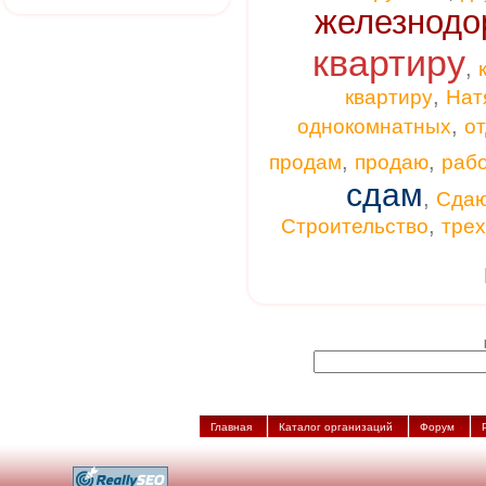
железнодо
квартиру
,
,
квартиру
Нат
,
однокомнатных
от
,
,
продам
продаю
раб
сдам
,
Сда
,
Строительство
тре
Главная
Каталог организаций
Форум