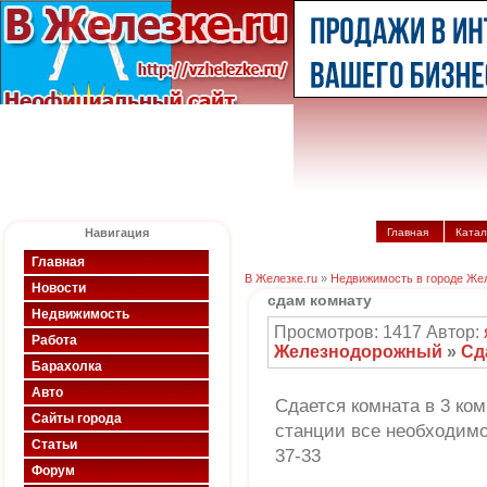
Навигация
Главная
Катал
Главная
В Железке.ru
»
Недвижимость в городе Же
Новости
сдам комнату
Недвижимость
Просмотров: 1417 Автор:
Работа
Железнодорожный
»
Сд
Барахолка
Авто
Сдается комната в 3 ко
Сайты города
станции все необходимо
Статьи
37-33
Форум