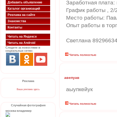
Заработная плата:
Добавить объявление
Каталог организаций
График работы , 2/
Реклама на сайте
Место работы: Пав
Знакомства
Опыт работы в тор
Контакты
Читать на Яндексе
Светлана 8929663
Читать на Android
Следите за новостями в
социальных сетях:
Читать полностью
авепуав
Реклама
аыупкейук
Ваша реклама здесь
Читать полностью
Случайная фотография
москва-владимир