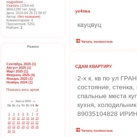
подробнее...
Скачать
(1054 кб)
960x1280 тип Jpeg
уе4пва
Дата: 2010-04-26 21:58:47
Автор:
(без названия)
Комментариев: 0
кауцвуц
Просмотров: 5251
Рейтинг:
2
Читать полностью
Разное
Сентябрь 2025 (1)
СДАМ КВАРТИРУ
Август 2025 (1)
Март 2025 (1)
Февраль 2025 (4)
2-х к. кв по ул ГР
Январь 2025 (1)
Ноябрь 2024 (1)
состояние, стенка,
Показать весь архив
спальные места куп
«
Август 2010
»
кухня, холодильник,
Пн
Вт
Ср
Чт
Пт
Сб
Вс
1
89035104828 ИРИ
2
3
4
5
6
7
8
9
10
11
12
13
14
15
16
17
18
19
20
21
22
23
24
25
26
27
28
29
Читать полностью
30
31