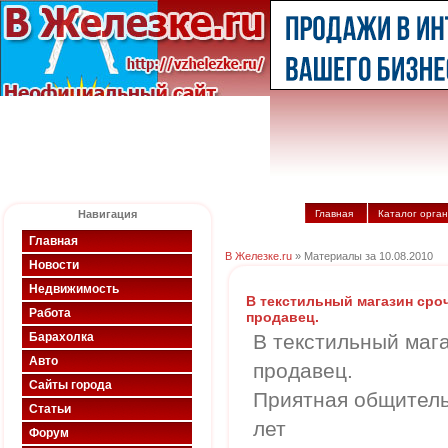
Навигация
Главная
Каталог орга
Главная
В Железке.ru
» Материалы за 10.08.2010
Новости
Недвижимость
В текстильный магазин сро
Работа
продавец.
Барахолка
В текстильный маг
Авто
продавец.
Сайты города
Приятная общитель
Статьи
лет
Форум